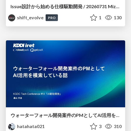
Issue設計から始める仕様駆動開発 / 20260731 Mizuki Hirata
shift_evolve
1
130
PRO
ウォーターフォール開発案件のPMとしてAI活用を模索している話
hatahata021
3
310