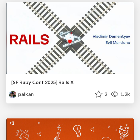
[SF Ruby Conf 2025] Rails X
palkan
2
1.2k