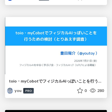
toio・myCobotでフィジカルAIっぽいことを行うための検討（とりあえず調査） / フィジカルAI LT（IoTLTによる開催）
you
0
280
PRO