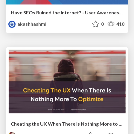
Have SEOs Ruined the Internet? - User Awareness of SEO in 2025
akashhashmi
0
410
Cheating the UX When There Is Nothing More to Optimize - PixelPioneers