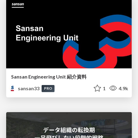
Sansan Engineering Unit 紹介資料
sansan33
1
4.9k
PRO