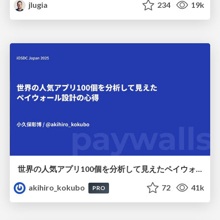
jlugia
234
19k
世界の人気アプリ100個を分析して見えたペイウォール設計の心得
akihiro_kokubo
72
41k
PRO