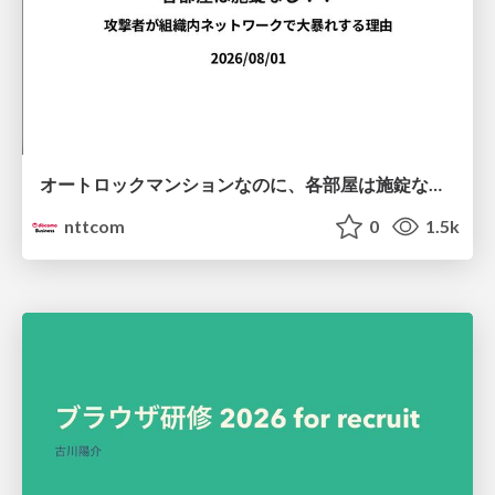
オートロックマンションなのに、各部屋は施錠なし！？ 攻撃者が組織内ネットワークで大暴れする理由 / The Front Door Is Locked, but the Rooms Are Wide Open: Why Attackers Move Freely Inside Enterprise Networks
nttcom
0
1.5k