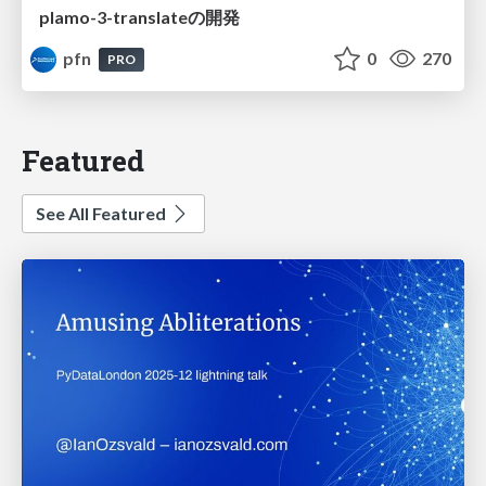
plamo-3-translateの開発
pfn
0
270
PRO
Featured
See All Featured