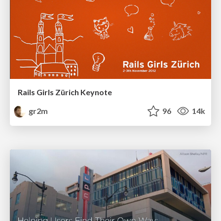
Rails Girls Zürich Keynote
gr2m
96
14k