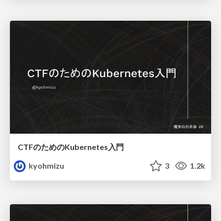
CTFのためのKubernetes入門
kyohmizu
3
1.2k