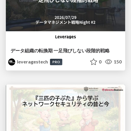
データ組織の転換期 一足飛びしない段階的戦略
leveragestech
0
150
PRO