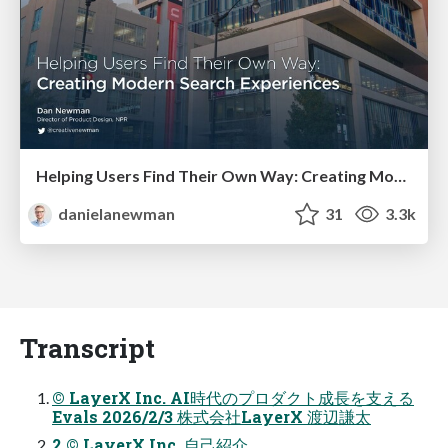
Helping Users Find Their Own Way: Creating Modern Search Experiences
danielanewman
31
3.3k
Transcript
© LayerX Inc. AI時代のプロダクト成⻑を⽀える
Evals 2026/2/3 株式会社LayerX 渡辺謙太
2 © LayerX Inc. ⾃⼰紹介