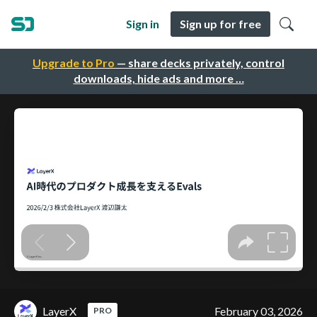
Sign in
Sign up for free
Upgrade to Pro
— share decks privately, control
downloads, hide ads and more …
LayerX
February 03, 2026
PRO