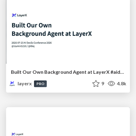
Built Our Own Background Agent at LayerX #aidevex_findy
layerx
9
4.8k
PRO