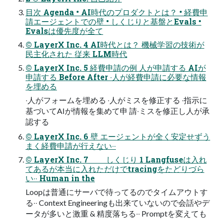
⽬次 Agenda • AI時代のプロダクトとは？ • 経費申
請エージェントでの壁 • しくじりと基盤とEvals •
Evalsは優先度が全て
© LayerX Inc. 4 AI時代とは？ 機械学習の技術が
⺠主化された 従来 LLM時代
© LayerX Inc. 5 経費申請の例 ⼈が申請する AIが
申請する Before After ‧⼈が経費申請に必要な情報
を埋める
‧⼈がフォームを埋める ‧⼈がミスを修正する ‧指⽰に
基づいてAIが情報を集めて申 請‧ミスを修正し⼈が承
認する
© LayerX Inc. 6 壁 エージェントが全く安定せずう
まく経費申請が⾏えない‧‧
© LayerX Inc. 7 しくじり 1 Langfuseは⼊れ
てあるが本当に⼊れただけでtracingをたどりづら
い‧‧ Human in the
Loopは普通にサーバで待ってるのでタイムアウトす
る‧‧ Context Engineeringも出来ていないので会話やデ
ータが多いと激重 & 精度落ちる‧‧ Promptを変えても