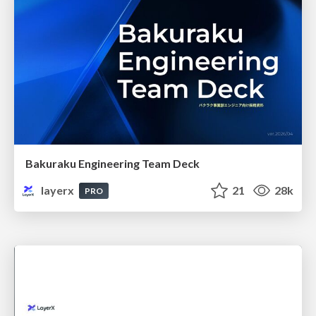
Bakuraku Engineering Team Deck
layerx
21
28k
PRO