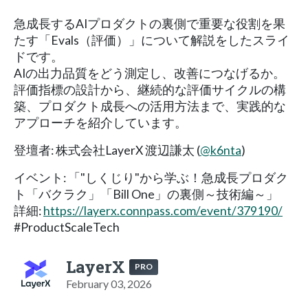
急成長するAIプロダクトの裏側で重要な役割を果
たす「Evals（評価）」について解説をしたスライ
ドです。
AIの出力品質をどう測定し、改善につなげるか。
評価指標の設計から、継続的な評価サイクルの構
築、プロダクト成長への活用方法まで、実践的な
アプローチを紹介しています。
登壇者: 株式会社LayerX 渡辺謙太 (
@k6nta
)
イベント: 「"しくじり"から学ぶ！急成長プロダク
ト「バクラク」「Bill One」の裏側～技術編～」
詳細:
https://layerx.connpass.com/event/379190/
#ProductScaleTech
LayerX
PRO
February 03, 2026