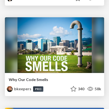
Why Our Code Smells
bkeepers
340
58k
PRO