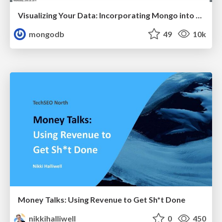
Visualizing Your Data: Incorporating Mongo into Loggly Infrastructure
mongodb
49
10k
Money Talks: Using Revenue to Get Sh*t Done
nikkihalliwell
0
450