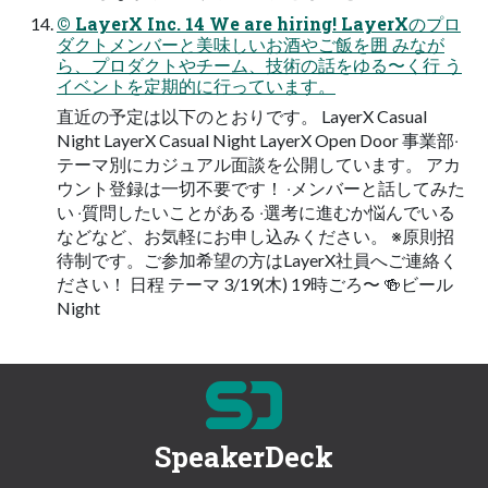
© LayerX Inc. 14 We are hiring! LayerXのプロ
ダクトメンバーと美味しいお酒やご飯を囲 みなが
ら、プロダクトやチーム、技術の話をゆる〜く⾏ う
イベントを定期的に⾏っています。
直近の予定は以下のとおりです。 LayerX Casual
Night LayerX Casual Night LayerX Open Door 事業部‧
テーマ別にカジュアル⾯談を公開しています。 アカ
ウント登録は⼀切不要です！ ‧メンバーと話してみた
い ‧質問したいことがある ‧選考に進むか悩んでいる
などなど、お気軽にお申し込みください。 ※原則招
待制です。ご参加希望の⽅はLayerX社員へご連絡く
ださい！ ⽇程 テーマ 3/19(⽊) 19時ごろ〜 🍻ビール
Night
SpeakerDeck