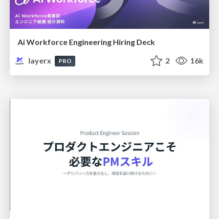
Ai Workforce Engineering Hiring Deck
layerx
2
16k
PRO