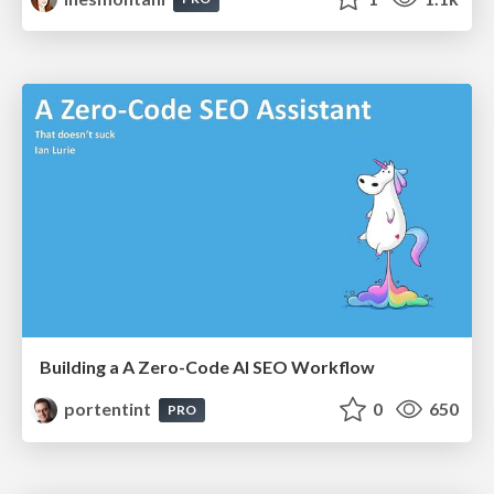
Building a A Zero-Code AI SEO Workflow
portentint
0
650
PRO