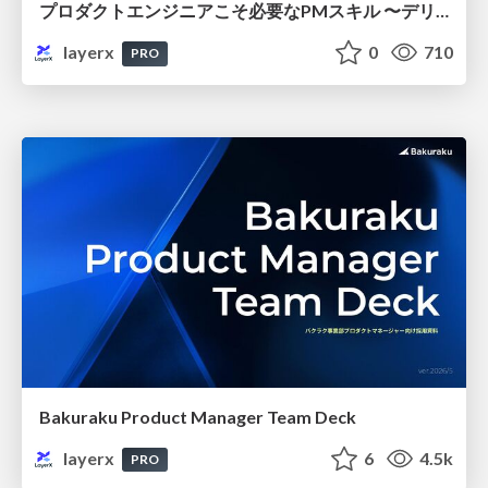
プロダクトエンジニアこそ必要なPMスキル 〜デリバリー力を最大化し、価値を届け続けるために〜
layerx
0
710
PRO
Bakuraku Product Manager Team Deck
layerx
6
4.5k
PRO