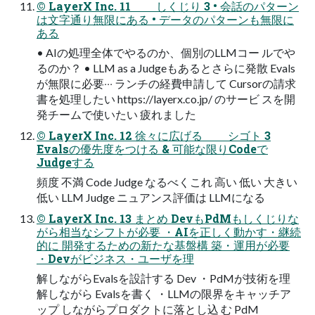
© LayerX Inc. 11 しくじり 3 • 会話のパターン
は⽂字通り無限にある • データのパターンも無限に
ある
• AIの処理全体でやるのか、個別のLLMコー ルでや
るのか？ • LLM as a Judgeもあるとさらに発散 Evals
が無限に必要‧‧‧ ランチの経費申請して Cursorの請求
書を処理したい https://layerx.co.jp/ のサービ スを開
発チームで使いたい 疲れました
© LayerX Inc. 12 徐々に広げる シゴト 3
Evalsの優先度をつける & 可能な限りCodeで
Judgeする
頻度 不満 Code Judge なるべくこれ ⾼い 低い ⼤きい
低い LLM Judge ニュアンス評価は LLMになる
© LayerX Inc. 13 まとめ DevもPdMもしくじりな
がら相当なシフトが必要 ・AIを正しく動かす・継続
的に 開発するための新たな基盤構 築・運用が必要
・Devがビジネス・ユーザを理
解しながらEvalsを設計する Dev ・PdMが技術を理
解しながら Evalsを書く ・LLMの限界をキャッチア
ップ しながらプロダクトに落とし込 む PdM