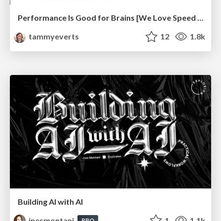
Performance Is Good for Brains [We Love Speed 2024]
tammyeverts
12
1.8k
Building AI with AI
inesmontani
1
1.1k
PRO