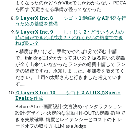
よくなったのかどうかVibeでしかわからない‧‧ PDCA
を回す‧安定させる準備が整ってなかった
© LayerX Inc. 8 シゴト 1 継続的なAI開発を⾏
うための基盤を整備
© LayerX Inc. 9 しくじり 2 • どういう⼊⼒の
時に何ができれば成功？ • どれくらいの精度ででき
れば良い？
• 精度は良いけど、⼿動でやれば1分で済む 申請
で、thinkingに1分かかって良いの？ 振る舞いの定義
が全く出来ていなかった ランチの経費申請して ラン
チの経費ですね、承知しま した。参加者を教えてく
ださ い。 上司の太郎さんと⾏きました 考えていま
す.....
© LayerX Inc. 10 シゴト 2 AI UXのSpec =
Evalsを作成
Before After ‧画⾯設計‧⽂⾔決め ‧インタラクション
設計‧デザイン ‧決定的な挙動 ‧IN-OUTの定義 ‧許容で
きる失敗確率 ‧精度とレイテンシーとコストのト レ
ードオフの取り⽅ ‧LLM as a Judge