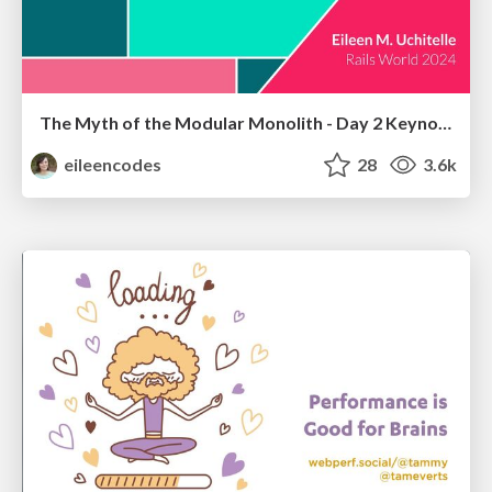
The Myth of the Modular Monolith - Day 2 Keynote - Rails World 2024
eileencodes
28
3.6k