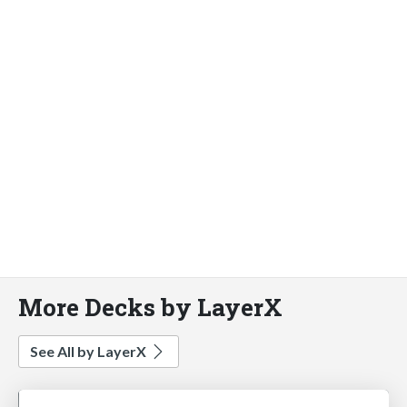
More Decks by LayerX
See All by LayerX