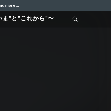
and more …
の"いま"と"これから"〜