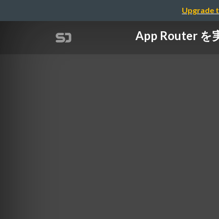
Upgrade t
App Rout