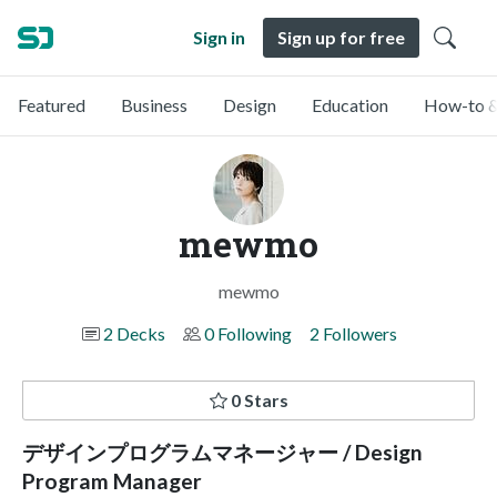
Sign in
Sign up for free
Featured
Business
Design
Education
How-to &
mewmo
mewmo
2 Decks
0 Following
2 Followers
0 Stars
デザインプログラムマネージャー / Design
Program Manager