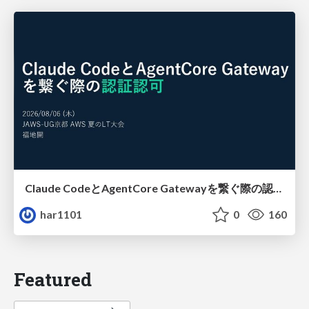
Claude CodeとAgentCore Gatewayを繋ぐ際の認証認可 / Authentication and authorization when connecting Claude Code with AgentCore Gateway
har1101
0
160
Featured