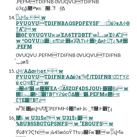
.PEFMTDIFNB 0VUQVUTDIFNB
ύʔε͢Δ಺༰ͷେ൒͕ॏෳ͍ͯ͠Δ
PVUQVUTDIFNBΛQSPDFEVSFʹઃఆͤͣɺύʔεΛߦΘ
ͳ͍Α͏ʹͨ͠ɻ w
୅ΘΓʹ0VUQVUͷܕͷΈΛ6TFDBTFʹఆٛͯ͠ɺܕݕࠪͷΈߦ͏Α͏ʹͨ͠ɻ
w *OQVUଆ͸ݺͼग़͠ଆͰ஋ͷܗࣜΛͲ͏ͱͰ΋Ͱ͖ΔͷͰ֎ͤͳ͍ɻ %#஋
.PEFM
0VUQVU .PEFMTDIFNB 0VUQVUTDIFNB
ܕݕࠪͷΈ
վળʹΑΔσϝϦοτ  w
PVUQVUTDIFNBʹΑΔύʔε࣌ʹআ͔Ε͍ͯͨɺTDIFNBʹଘࡏ͠ͳ͍ϓϩ
ύ ςΟ͕আ͔Εͳ͍ɻ w
ߏ଄త෦෼ܕͷ࢓૊ΈΛ࠾༻͍ͯ͠Δ5ZQF4DSJQUͰ͸๷͗ͮΒ͍ɻ w
΋͠ɺݖݶ౳Ͱฦͯ͠͸ͳΒͳ͍ϓϩύςΟ͕͋Δ৔߹ʹ͸.PEFMͷ࣌఺Ͱআ
͔Ε͍ͯͳ͚Ε͹ͳΒͳ͍ɻ
w ͨͩɺͦΕ͸͜ͷվળΛ͠Α͏͕͠·͍͕.PEFMͰߦ͏΂͖ͳͷͰɺେ͖ͳ࿩ Ͱ͸ͳ͍ɻ
͓࿩ͨ͜͠͠ͱ w U31$ͷ֓ཁ w U31$ͱ͸ w
%BUB5SBOTGPSNFS w "EBQUFS w