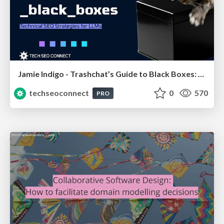
Jamie Indigo - Trashchat’s Guide to Black Boxes: Technical SEO Tactics for LLMs
techseoconnect
0
570
PRO