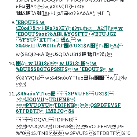
ͷؒͰม׵Λߦ͏ɻ w ͜͜ͷΧελϚΠζͰ+40/
ʹ௥Ճ৘ใΛ෇༩͢Δ͜ͱͰɺ༷ʑͳܗࣜͷσʔ λΛѻ͑ΔΑ͏ʹ֦ு͕Մೳɻ
"EBQUFS w
ίΞύοέʔδ୯ମͰ͸αʔόʔΞϓϦέʔγϣϯͷػೳΛఏڙ͍ͯ͠ͳ͍ɻ w
"EBQUFSύοέʔδΛ࢖͍ɺ&YQSFTT 'BTUJGZ
/FYUKTͳͲͷ্ʹ৐ͤΔɻ w
3&45ͷΠϯλʔϑΣΠεΛ࣋ͪͭͭɺ෦෼తʹU31$Λ࢖͏Έ͍ͨͳ͜ͱ΋ Ͱ͖Δɻ
w (SBQI2-ͷΑ͏ʹɺUSQDΛU31$޲͚ʹ࢖͏Πϝʔδɻ 
͓࿩͢͠Δ͜ͱ w U31$ͷ֓ཁ w U31$ͱ͸ w
%BUB5SBOTGPSNFS w "EBQUFS w

;&45ͷόοΫΤϯυߏ଄  3PVUFS U31$ 
JOQVUTDIFNB
PVUQVUTDIFNB QSPDFEVSF
6TFDBTF 1MBJO54
 JOQVUTDIFNB
PVUQVUTDIFNB SVO .PEFM ;PE
%"0 1SJTNB  w 3PVUFS 6TFDBTF %"0