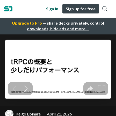
Sign in
Sign up for free
Upgrade to Pro
— share decks privately, control
downloads, hide ads and more …
Keigo Ebihara
April 21, 2026