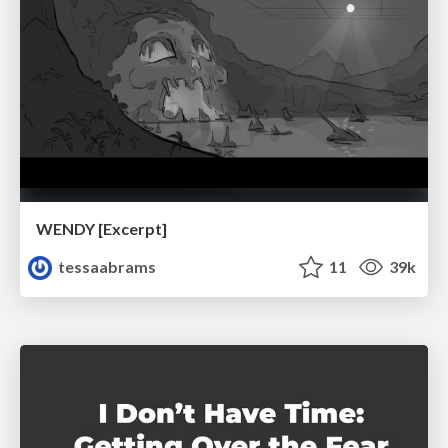
WENDY [Excerpt]
tessaabrams
11
39k