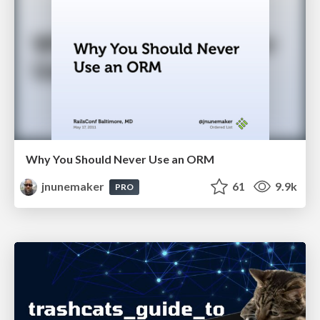
Why You Should Never Use an ORM
jnunemaker
61
9.9k
PRO