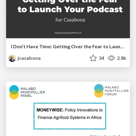
I Don’t Have Time: Getting Over the Fear to Launch Your Podcast
jcasabona
34
2.8k