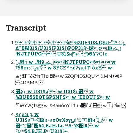
Transcript
c5ZQF4DSJQUͰ"1*։ൃ͢
ΔͳΒ஌͓͖͍ͬͯͨ31$ɹU31$ɺP31$ɺ)POP31$ͱ͸cւ࿝ݪܓޗ
!NJTPUPO U31$ͷ֓ཁͱ গ͚ͩ͠ύϑΥʔϚϯε
גࣜձࣾθετ։ൃຊ෦ w 8FCΞϓϦέʔγϣϯΤϯδχΞ w
ݱࡏ͸΄΅ϑϩϯτΤϯυ୲౰ w 5ZQF4DSJQU &MN (P
4DBMB 
͓࿩͢͠Δ͜ͱ w U31$ͷ֓ཁ w U31$ͱ͸ w
%BUB5SBOTGPSNFS w "EBQUFS w
࣮ߦ࣌ύϑΥʔϚϯε w ;&45ͷόοΫΤϯυߏ଄ͱͦͷ՝୊ w ࣮ࢪͨ͠վળํ๏ 
ຊฤͷલʹᶃ w
U31$ͷ֓ཁઆ໌͸͜ͷޙͷσΟεΧογϣϯʹඞཁͳ΋ͷʹߜ͍ͬͯ·͢ɻ w
΋͏গ͠ৄ͘͠஌Γ͍ͨํ͸54,BJHJͷࢿྉΛࢀর͍͚ͯͨͩ͠Ε͹🙇 w
🔍54,BJHJU31$ 