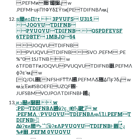
.PEFMͷ૚ʹ෼͚࣮ͯ૷ɻ w
.PEFMͰυϝΠϯΦϒδΣΫτͷ[PETDIFNBΛఆٛɻ
ຊ೔ͷϙΠϯτ  3PVUFS U31$ 
JOQVUTDIFNB
PVUQVUTDIFNB QSPDFEVSF
6TFDBTF 1MBJO54
 JOQVUTDIFNB
PVUQVUTDIFNB SVO .PEFM ;PE
%"0 1SJTNB  w
6TFDBTFͷJOQVUPVUQVUTDIFNB͸.PEFMΛ
ϕʔεʹఆٛɻ w
[QJDL΍[NFSHFͳͲΛ࢖ͬͯ.PEFMΛՃ޻͢ΔΠϝʔδɻ w
ఆٛࡁΈͷ#SBOEFEUZQF΍-
JUFSBMVOJPOΛTDIFNBͰ࢖͍͔ͨͬͨɻ
͜ͷߏ଄ͷ໰୊  w
;PETDIFNBΛ࢖ͬͨύʔε͕ݪҼͰԠ౴ʹ͕͔͔͍࣌ؒͬͯͨɻ w
.PEFMΛݩʹPVUQVUTDIFNBΛఆ͍ٛͯ͠ΔͨΊɺ.PEFMT
DIFNBͰߦ͍ͬͯ
Δύʔεͷ಺༰ͱ΄΅ಉ͡ύʔεΛPVUQVUTDIFNBͰ΋ߦͬͯ͠·͍ͬͯͨɻ
%#஋ .PEFM 0VUQVU