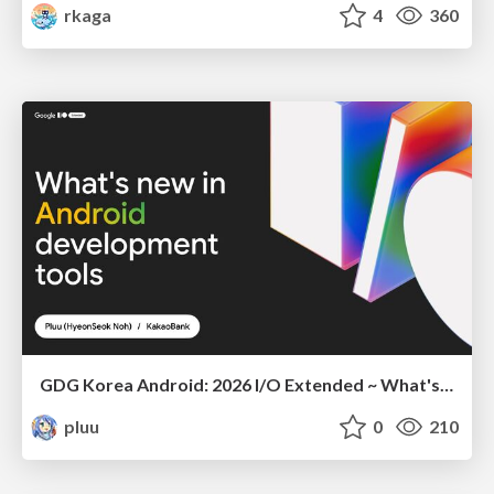
rkaga
4
360
GDG Korea Android: 2026 I/O Extended ~ What's new in Android development tools
pluu
0
210