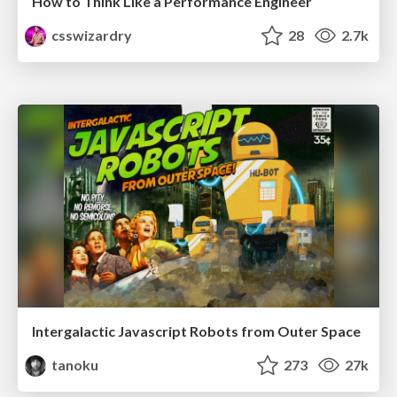
How to Think Like a Performance Engineer
csswizardry
28
2.7k
Intergalactic Javascript Robots from Outer Space
tanoku
273
27k