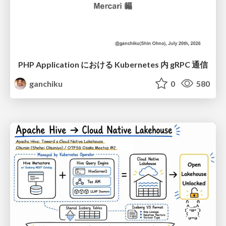
PHP Application における Kubernetes 内 gRPC 通信
ganchiku
0
580