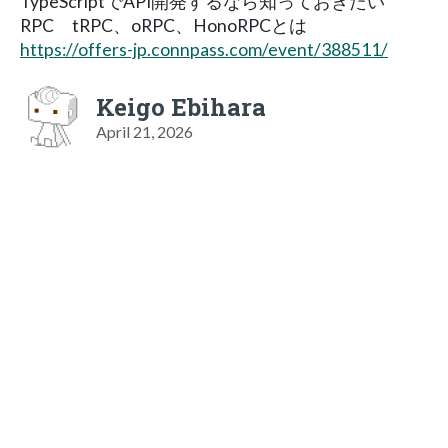
TypeScriptでAPI開発するなら知っておきたい
RPC tRPC、oRPC、HonoRPCとは
https://offers-jp.connpass.com/event/388511/
Keigo Ebihara
April 21, 2026