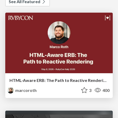
See All Featured
HTML-Aware ERB: The Path to Reactive Rendering @ RubyCon 2026, Rimini, Italy
marcoroth
3
400