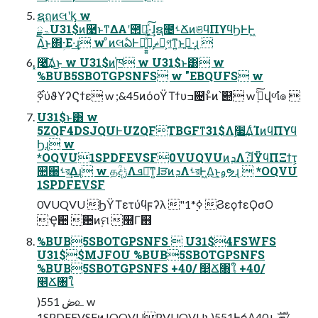
ຊฤͷલʹᶄ w
ۃྗU31$ͷ࿩ͱͳΔΑ͏ʹ౒ྗ͍ͯ͠·͕͢ɺຊ೔ࢀՃͷଞϥΠϒϥϦͰͰ͖
Δ͜ͱ΋ؚ·Ε·͢ɻ w ͦͷલఏͰฉ͍͍͍ͯͨͩͨํ͕ޡղ͕গͳ͍ͱࢥ͍·͢ɻ 
͓࿩͢͠Δ͜ͱ w U31$ͷ֓ཁ w U31$ͱ͸ w
%BUB5SBOTGPSNFS w "EBQUFS w
࣮ߦ࣌ύϑΥʔϚϯε w ;&45ͷόοΫΤϯυߏ଄ͱͦͷ՝୊ w ࣮ࢪͨ͠վળํ๏ 
U31$ͱ͸ w
5ZQF4DSJQUͰUZQFTBGFͳ31$Λ࣮૷͢ΔͨΊͷϥΠϒϥ
Ϧɻ w
*OQVU1SPDFEVSF0VUQVUͷܕΛެ։͠ɺΫϥΠΞϯτ͕
௚઀ࢀর͢Δɻ w தؒදݱΛܦ༝͠ͳ͍ɺੜͷܕΛࢀরͰ͖Δ͜ͱ͕ࢫຯɻ  *OQVU
1SPDFEVSF
0VUQVU ϦΫΤετύϥϝʔλ "1*࣮ߦ ϨεϙϯεϘσΟ
Ҿ਺ ؔ਺ͷ࣮ମ ໭Γ஋
%BUB5SBOTGPSNFS  U31$4FSWFS
U31$$MJFOU %BUB5SBOTGPSNFS
%BUB5SBOTGPSNFS +40/ ௥Ճ৘ใ +40/
௥Ճ৘ใ
)551 ڞ௨ w
1SPDFEVSFͷJOQVUPVUQVUͱ)551Ͱѻ͑Δܗࣜ +40/