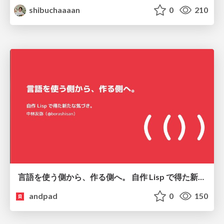
shibuchaaaan
0
210
言語を使う側から、作る側へ。 自作 Lisp で得た新たな気づき。
andpad
0
150