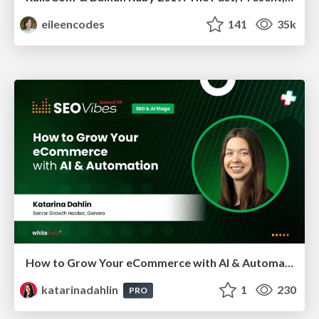
eileencodes
141
35k
How to Grow Your eCommerce with AI & Automation
katarinadahlin
1
230
PRO