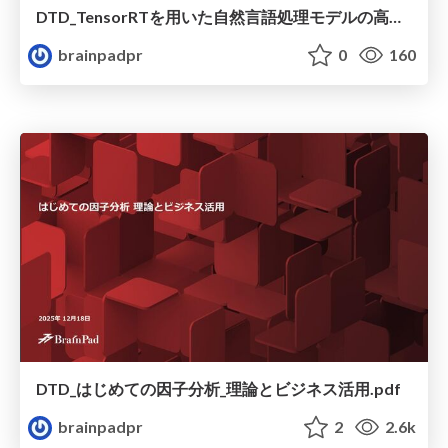
DTD_TensorRTを用いた自然言語処理モデルの高速化
brainpadpr
0
160
DTD_はじめての因子分析_理論とビジネス活用.pdf
brainpadpr
2
2.6k