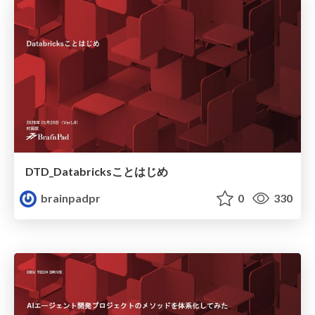
DTD_Databricksことはじめ
brainpadpr
0
330