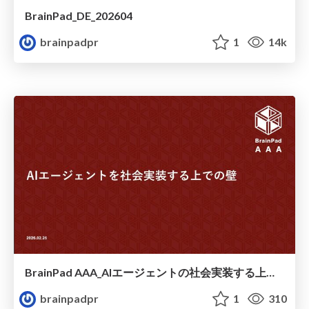
BrainPad_DE_202604
brainpadpr
1
14k
BrainPad AAA_AIエージェントの社会実装する上での壁 / Barriers to the Social Implementation of AI Agents
brainpadpr
1
310