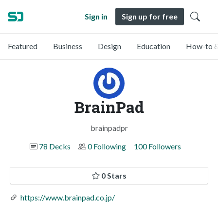
Sign in
Sign up for free
Featured
Business
Design
Education
How-to &
BrainPad
brainpadpr
78 Decks
0 Following
100 Followers
0 Stars
https://www.brainpad.co.jp/