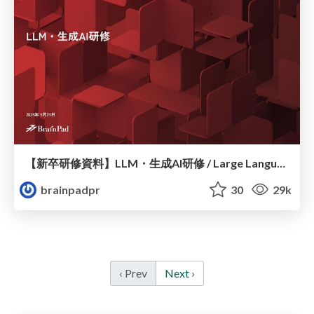
【新卒研修資料】LLM・生成AI研修 / Large Language Model・Generative AI
brainpadpr
30
29k
‹ Prev
Next ›