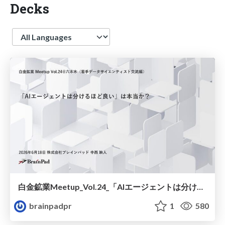
Decks
Language
白金鉱業Meetup_Vol.24_「AIエージェントは分けるほど良い」は本当か？ / Is it true that “the more you divide AI agents, the better”?
brainpadpr
1
580