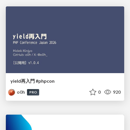
yield再入門 #phpcon
o0h
0
920
PRO