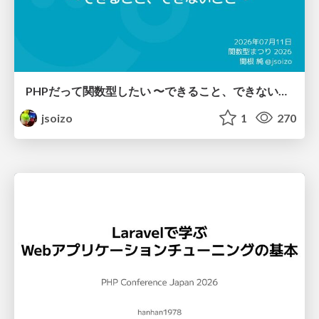
PHPだって関数型したい 〜できること、できないこと〜 / fp-in-php
jsoizo
1
270