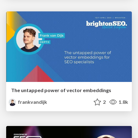
The untapped power of vector embeddings
frankvandijk
2
1.8k