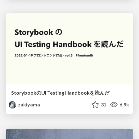
StorybookのUI Testing Handbookを読んだ
zakiyama
31
6.9k