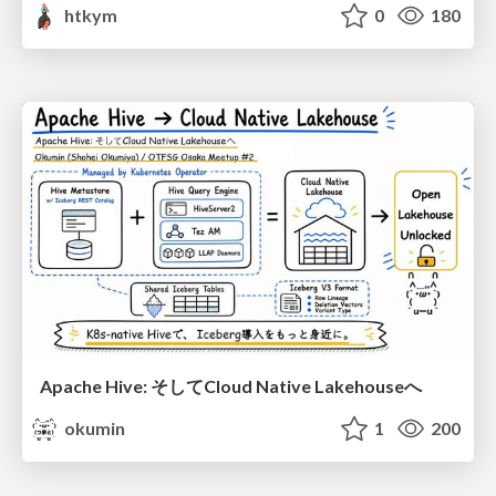
htkym
0
180
Apache Hive: そしてCloud Native Lakehouseへ
okumin
1
200