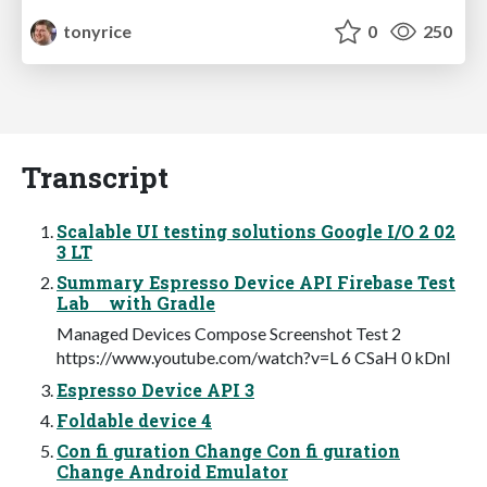
tonyrice
0
250
Transcript
Scalable UI testing solutions Google I/O 2 02
3 LT
Summary Espresso Device API Firebase Test
Lab with Gradle
Managed Devices Compose Screenshot Test 2
https://www.youtube.com/watch?v=L 6 CSaH 0 kDnI
Espresso Device API 3
Foldable device 4
Con fi guration Change Con fi guration
Change Android Emulator