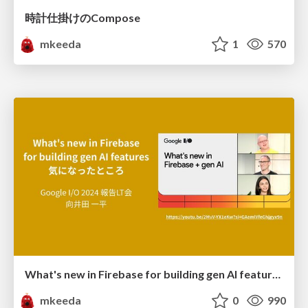
時計仕掛けのCompose
mkeeda
1
570
What's new in Firebase for building gen AI features気になったところ
mkeeda
0
990