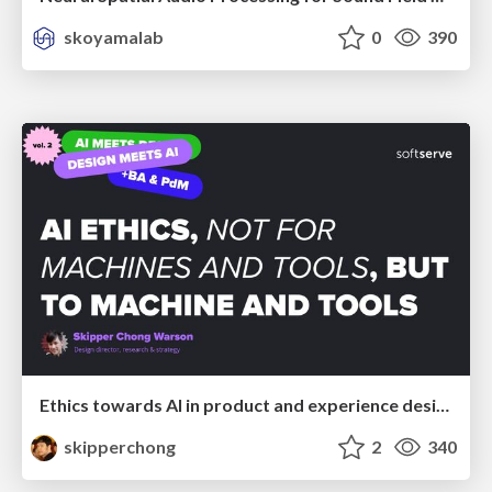
skoyamalab
0
390
Ethics towards AI in product and experience design
skipperchong
2
340