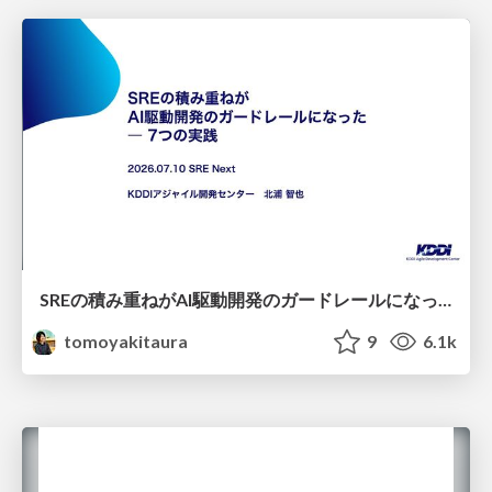
SREの積み重ねがAI駆動開発のガードレールになった ― 7つの実践/SRE Guardrails The 7
tomoyakitaura
9
6.1k