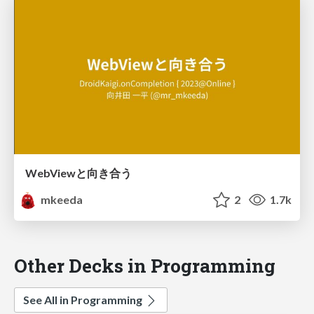
WebViewと向き合う
mkeeda
2
1.7k
Other Decks in Programming
See All in Programming