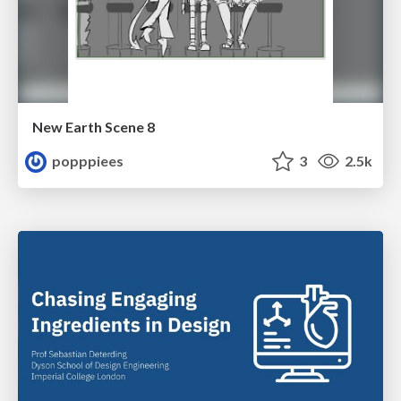
New Earth Scene 8
popppiees
3
2.5k