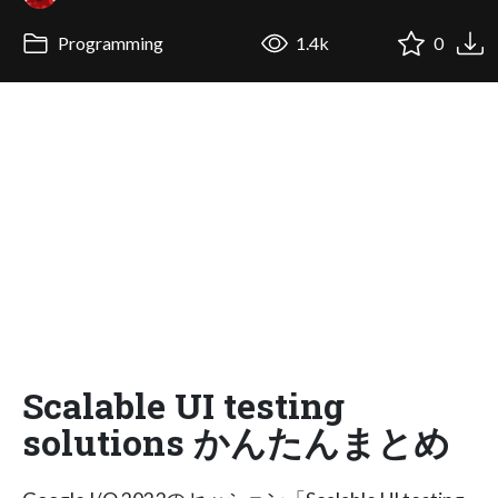
Programming
1.4k
0
Scalable UI testing
solutions かんたんまとめ