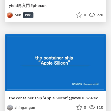
yield再入門 #phpcon
o0h
0
970
PRO
the container ship “Apple Silicon”@WWDC26 Recap -Japan-\(region).swift
shingangan
0
110