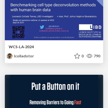
WCS-LA-2024
lcolladotor
0
790