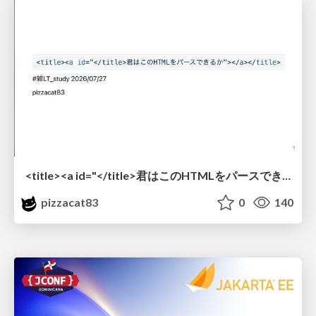
<title><a id="</title>君はこのHTMLをパースできるか"></a></title> #雑LT_study
pizzacat83
0
140