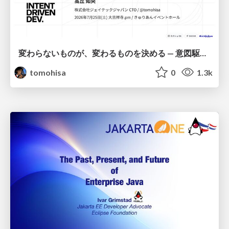
変わらないものが、変わるものを決める — 意図駆動開発 × イベントソーシング × イミュータブル | What Doesn't Change Decides What Can — IDD × Event Sourcing × Immutability
tomohisa
0
1.3k