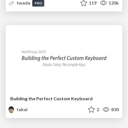
twada
119
120k
PRO
Building the Perfect Custom Keyboard
takai
2
830