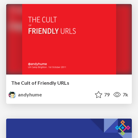
The Cult of Friendly URLs
andyhume
79
7k