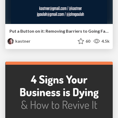
Put a Button on it: Removing Barriers to Going Fast.
kastner
60
4.5k