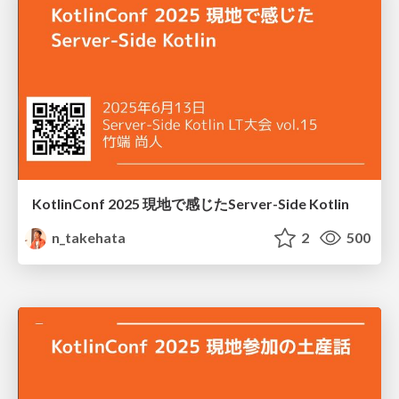
KotlinConf 2025 現地で感じたServer-Side Kotlin
n_takehata
2
500