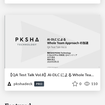
【QA Test Talk Vol.8】AI-DLC による Whole Team Approach の加速
pkshadeck
0
110
PRO