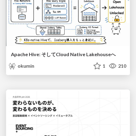
Apache Hive: そしてCloud Native Lakehouseへ
okumin
1
210