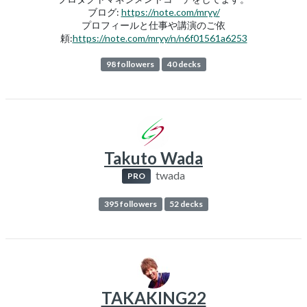
ブログ:
https://note.com/mryy/
プロフィールと仕事や講演のご依
頼:
https://note.com/mryy/n/n6f01561a6253
98 followers
40 decks
Takuto Wada
twada
PRO
395 followers
52 decks
TAKAKING22