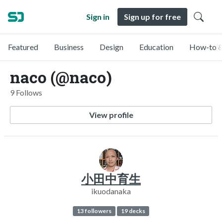
Sign in
Sign up for free
Featured
Business
Design
Education
How-to &
naco (@naco)
9 Follows
View profile
小田中育生
ikuodanaka
13 followers
19 decks