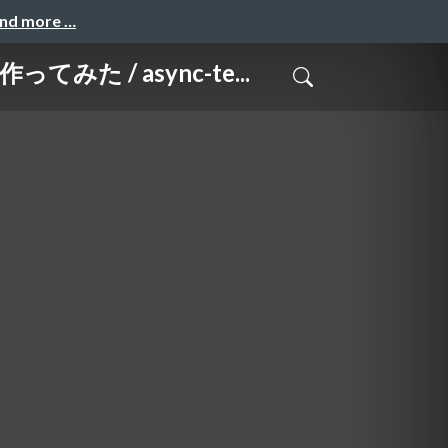
and more …
 / async-te...