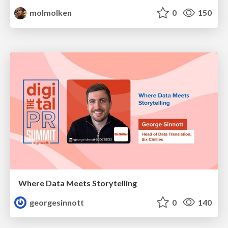
molmolken
0
150
Where Data Meets Storytelling
georgesinnott
0
140