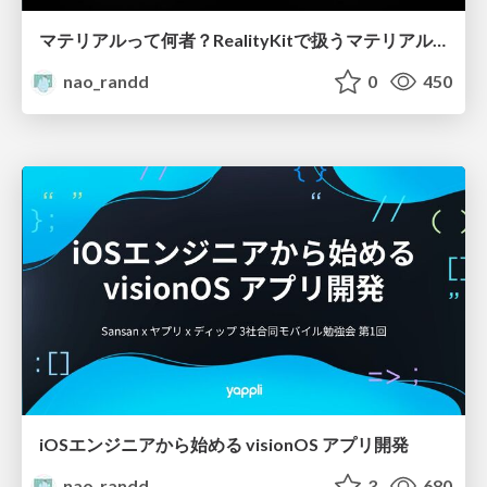
マテリアルって何者？RealityKitで扱うマテリアル入門
nao_randd
0
450
iOSエンジニアから始める visionOS アプリ開発
nao_randd
3
680