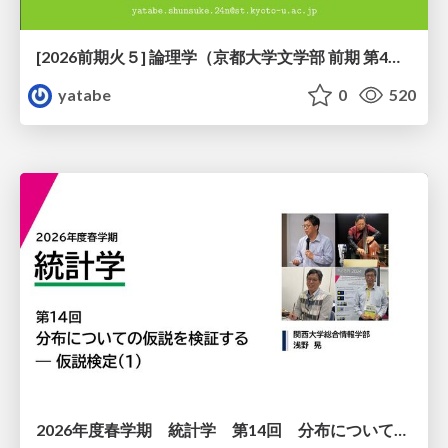
[2026前期火５] 論理学（京都大学文学部 前期 第4回）「 ならば（→）の導入と証明ネット」
yatabe
0
520
2026年度春学期 統計学 第14回 分布についての仮説を検証する ― 仮説検定（１） (2026. 7. 2)