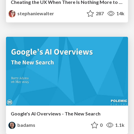
Cheating the UX When There Is Nothing More to Optimize - PixelPioneers
stephaniewalter
287
14k
Google's AI Overviews - The New Search
badams
0
1.1k