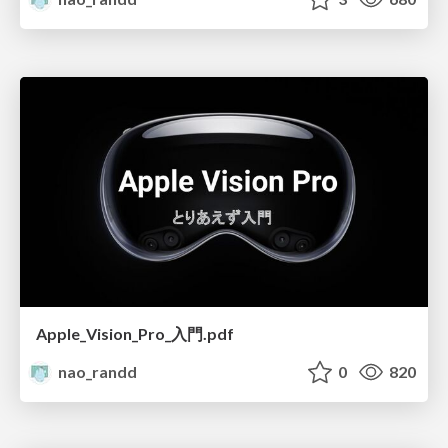
Apple_Vision_Pro_入門.pdf
nao_randd
0
820