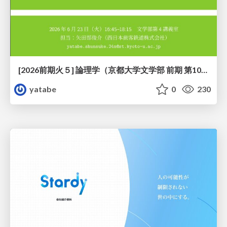
[2026前期火５] 論理学（京都大学文学部 前期 第10回）「論理学の哲学——意味とは何か（Tonkと推論主義）」
yatabe
0
230