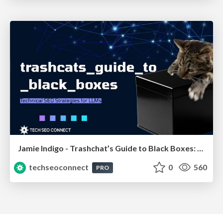
Jamie Indigo - Trashchat’s Guide to Black Boxes: Technical SEO Tactics for LLMs
techseoconnect
0
560
PRO