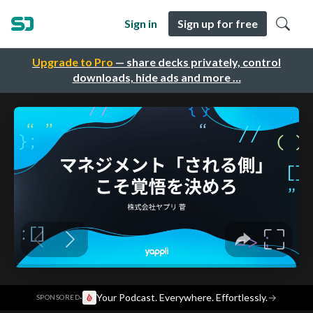
Sign in
Sign up for free
Upgrade to Pro
— share decks privately, control
downloads, hide ads and more …
·
Your Podcast. Everywhere. Effortlessly.
→
SPONSORED