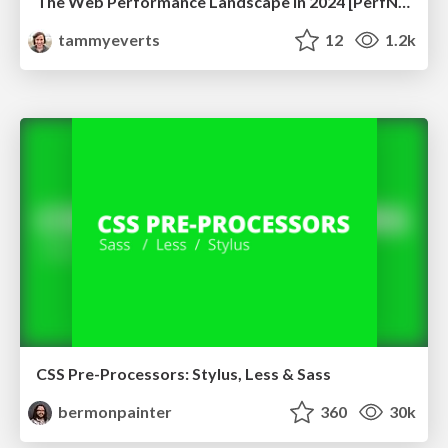
The Web Performance Landscape in 2024 [PerfNow 2024]
tammyeverts
12
1.2k
CSS Pre-Processors: Stylus, Less & Sass
bermonpainter
360
30k