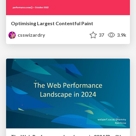
Optimising Largest Contentful Paint
csswizardry
37
3.9k