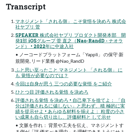
Transcript
マネジメント「される側」 こそ覚悟を決めろ 株式会
社ヤプリ 菅
SPEAKER 株式会社ヤプリ プロダクト開発本部 開
発1部 iOSグループ 菅 直之（Nao-RandD - ナオラ
ンド） • 2022年に中途⼊社
• ノーコードプラットフォーム「Yappli」 の保守‧新
規開発, リード業務 @Nao_RandD
ふと思い⾄ったこと マネジメント 「される側」 に
も 覚悟が必要なのでは？
今回は⾃⾝が思う 三つの必要な覚悟 をご紹介
ひとつ⽬ 評価される覚悟 を決めろ
評価される覚悟 を決めろ • ⾃⼰卑下を捨てよ： 「⾃
分は評価されるに値しない」と思わず、積 極的に実
績を提⽰せよ • あらゆる材料を揃えよ： 粒度の⼩さ
い成果も⾃ら切り出し、評価材料と して⽰せ
• ⽂脈を作れ： 背景や⼯夫を伝え、マネジメントす
る側が「評 価すべき理由」を理解できるようにせよ