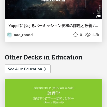
Yappliにおけるパーミッション要求の課題と改善 / Challenges and Improvements of Permission Requests in Yappli
nao_randd
0
1.2k
Other Decks in Education
See All in Education