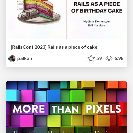
[RailsConf 2023] Rails as a piece of cake
palkan
59
6.9k