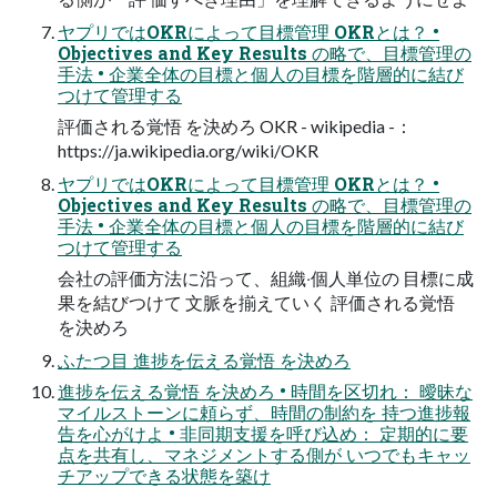
ヤプリではOKRによって⽬標管理 OKRとは？ •
Objectives and Key Results の略で、⽬標管理の
⼿法 • 企業全体の⽬標と個⼈の⽬標を階層的に結び
つけて管理する
評価される覚悟 を決めろ OKR - wikipedia -：
https://ja.wikipedia.org/wiki/OKR
ヤプリではOKRによって⽬標管理 OKRとは？ •
Objectives and Key Results の略で、⽬標管理の
⼿法 • 企業全体の⽬標と個⼈の⽬標を階層的に結び
つけて管理する
会社の評価⽅法に沿って、組織‧個⼈単位の ⽬標に成
果を結びつけて ⽂脈を揃えていく 評価される覚悟
を決めろ
ふたつ⽬ 進捗を伝える覚悟 を決めろ
進捗を伝える覚悟 を決めろ • 時間を区切れ： 曖昧な
マイルストーンに頼らず、時間の制約を 持つ進捗報
告を⼼がけよ • ⾮同期⽀援を呼び込め： 定期的に要
点を共有し、マネジメントする側が いつでもキャッ
チアップできる状態を築け