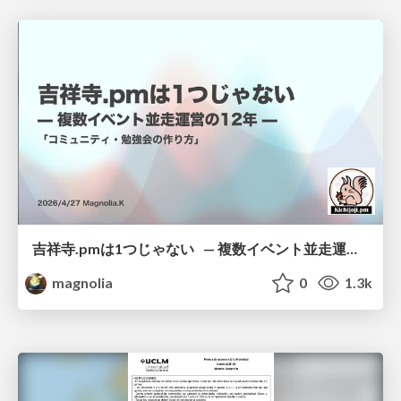
吉祥寺.pmは1つじゃない — 複数イベント並走運営の12年 —
magnolia
0
1.3k