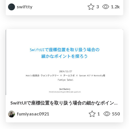
swiftty
3
1.2k
SwiftUIで座標位置を取り扱う場合の細かなポイントを探ろう
fumiyasac0921
1
550