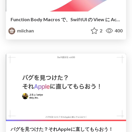
Function Body Macros で、SwiftUI の View に Accessibility Identifier を自動付与する/Function Body Macros: Autogenerate accessibility identifiers for SwiftUI Views
miichan
2
400
バグを見つけた？それAppleに直してもらおう！