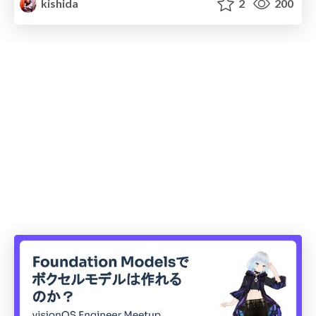
kishida
2
200