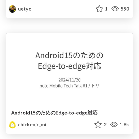
uetyo
1
550
Android15のためのEdge-to-edge対応
chickenjr_mi
2
1.8k