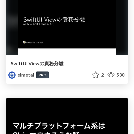
SwiftUI Viewの責務分離
elmetal
2
530
PRO