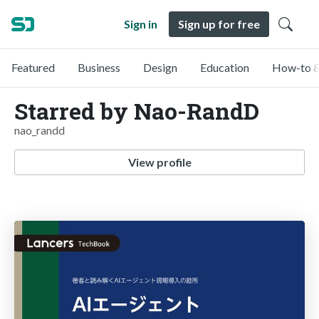
Sign in
Sign up for free
Featured
Business
Design
Education
How-to &
Starred by Nao-RandD
nao_randd
View profile