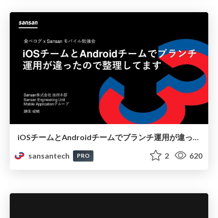
iOSチームとAndroidチームでブランチ運用が違ったので整理してます
sansantech
2
620
PRO