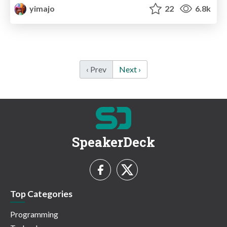
yimajo
22
6.8k
‹ Prev
Next ›
SpeakerDeck
Top Categories
Programming