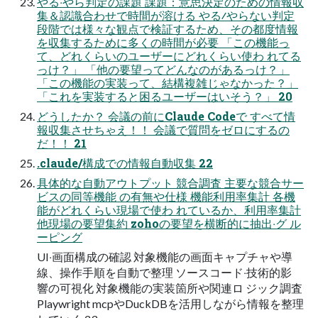
やる‧やら判定の課題 課題：意思決定のための情報収
集＆認識合わせで時間が溶ける やる∕やらない判定
段階では様々な観点で検証するため、その都度情報
を収集するために多くの時間が必要 「この機能っ
て、どれくらいのユーザーにどれくらい使わ れてる
っけ？」 「他の要望ってどんなのがあるっけ？」
「この機能の実装って、結構複雑じゃなかった？」
「これを実装すると困るユーザーはいそう？」 20
どうしたか？ 会議の前にClaude Codeで すべて情
報収集させちゃえ！！ 会議で質問をゼロにするの
だ！！ 21
.claude/構成での情報⾃動収集 22
具体的な⾃動アウトプット 競合調査 主要な競合サー
ビスの同等機能 の有無や仕様 機能利⽤率集計 各機
能がどれくらい現場で使わ れているか、利⽤率集計
他現場の要望集約 zohoの要望を横断的に抽出‧グ ル
ーピング
UI‧画⾯構成の確認 対象機能の画⾯キャプチャや導
線、操作⼿順を⾃動で整理 ソースコード‧技術的影
響の可視化 対象機能の実装箇所や関連ロ ジック調査
Playwright mcpやDuckDBを活⽤しながら情報を整理