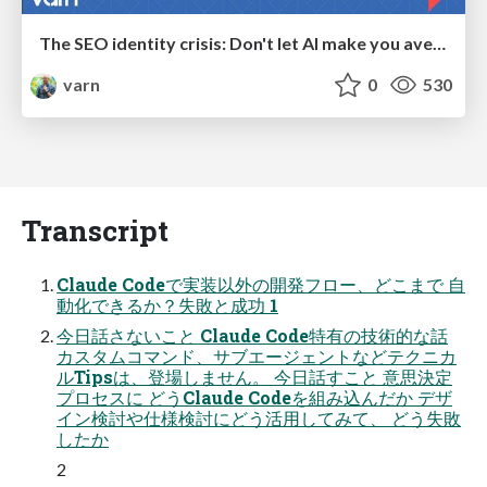
The SEO identity crisis: Don't let AI make you average
varn
0
530
Transcript
Claude Codeで実装以外の開発フロー、どこまで ⾃
動化できるか？失敗と成功 1
今⽇話さないこと Claude Code特有の技術的な話
カスタムコマンド、サブエージェントなどテクニカ
ルTipsは、登場しません。 今⽇話すこと 意思決定
プロセスに どうClaude Codeを組み込んだか デザ
イン検討や仕様検討にどう活⽤してみて、 どう失敗
したか
2