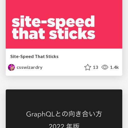
Site-Speed That Sticks
csswizardry
13
1.4k