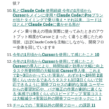
状 7
私とClaude Code 使⽤経緯 今年の1⽉頃から
Cursorをメインに使⽤ • Claude CodeのProプラン
が出たタイミングで乗り換え • それ以来、コードは
ほとんどClaude Codeに書かせる形が
メイン 乗り換えの理由 実際に使ってみたときのアウ
トプット精度がCursorとまった く違うと感じたため
現状、ほぼClaude Codeを主軸にしながら、開発フロ
ー全体を回しています 8
今年の1⽉頃からCursorを使⽤して感じたこと 10
今年の1⽉頃からCursorを使⽤して感じたこと
Cursorの導⼊により、時間短縮と効率が⼤幅に向上
タスク所要時間の⼤幅短縮 Cursor導⼊後、これま
で2〜3⽇かかっていた実装が、わずか1〜2時間 2週
間くらいかかるであろうタスクも1⽇2⽇くらいで対
応できるように 開発プロセスの劇的な加速 ユーザー
からの要望対応や、バグ修正の作業が劇的に速くな
る 体感では5倍くらいのスピードアップ 実装コスト
は⼤幅減少→実装以外の開発フローがネックに！ 1
チームでの「実装以外の開発フロー」の課題 11