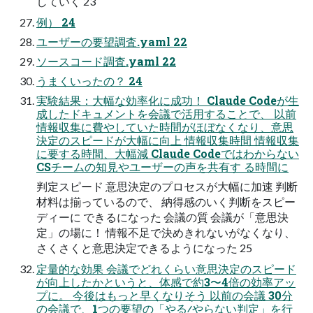
していく 23
例） 24
ユーザーの要望調査.yaml 22
ソースコード調査.yaml 22
うまくいったの？ 24
実験結果：⼤幅な効率化に成功！ Claude Codeが⽣
成したドキュメントを会議で活⽤することで、 以前
情報収集に費やしていた時間がほぼなくなり、意思
決定のスピードが⼤幅に向上 情報収集時間 情報収集
に要する時間、⼤幅減 Claude Codeではわからない
CSチームの知⾒やユーザーの声を共有す る時間に
判定スピード 意思決定のプロセスが⼤幅に加速 判断
材料は揃っているので、 納得感のいく判断をスピー
ディーに できるになった 会議の質 会議が「意思決
定」の場に！ 情報不⾜で決めきれないがなくなり、
さくさくと意思決定できるようになった 25
定量的な効果 会議でどれくらい意思決定のスピード
が向上したかというと、体感で約3〜4倍の効率アッ
プに。 今後はもっと早くなりそう 以前の会議 30分
の会議で、1つの要望の「やる∕やらない判定」を⾏