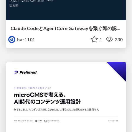
Claude CodeとAgentCore Gatewayを繋ぐ際の認証認可 / Authentication and authorization when connecting Claude Code with AgentCore Gateway
har1101
1
230