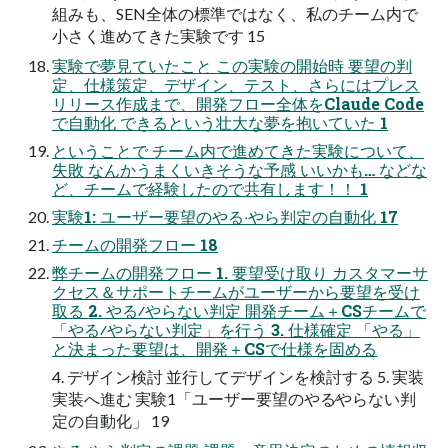
組みも、SEN全体の標準ではなく、私のチーム内で
⼩さく進めてきた実験です 15
実験で夢⾒ていたこと この実験の開始時 要望の判
定、仕様策定、デザイン、テスト、さらにはプレス
リリース作成まで、開発フロー全体をClaude Code
で⾃動化 できるという壮⼤な夢を抱いていた 1
ということで チーム内で進めてきた実験について、
失敗 なんかうまくいきそうな予感 いいかも… などな
ど、チームで経験したので共有します！！ 1
実験1: ユーザー要望のやる‧やら判定の⾃動化 17
チームの開発フロー 18
弊チームの開発フロー 1. 要望受け取り カスタマーサ
クセス＆サポートチームがユーザーから要望を受け
取る 2. やる∕やらない判定 開発チーム＋CSチームで
「やる∕やらない判定」を⾏う 3. 仕様確定 「やる」
と決まった要望は、開発＋CSで仕様を固める
4. デザイン検討 並⾏してデザインを検討する 5. 実装
実装へ進む 実験1「ユーザー要望のやる∕やらない判
定の⾃動化」 19