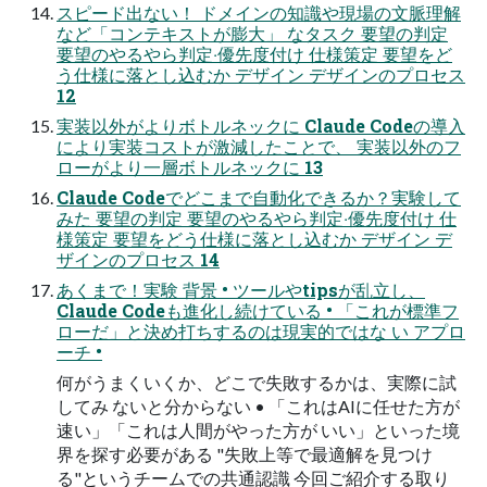
スピード出ない！ ドメインの知識や現場の⽂脈理解
など「コンテキストが膨⼤」 なタスク 要望の判定
要望のやるやら判定‧優先度付け 仕様策定 要望をど
う仕様に落とし込むか デザイン デザインのプロセス
12
実装以外がよりボトルネックに Claude Codeの導⼊
により実装コストが激減したことで、 実装以外のフ
ローがより⼀層ボトルネックに 13
Claude Codeでどこまで⾃動化できるか？実験して
みた 要望の判定 要望のやるやら判定‧優先度付け 仕
様策定 要望をどう仕様に落とし込むか デザイン デ
ザインのプロセス 14
あくまで！実験 背景 • ツールやtipsが乱⽴し、
Claude Codeも進化し続けている • 「これが標準フ
ローだ」と決め打ちするのは現実的ではな い アプロ
ーチ •
何がうまくいくか、どこで失敗するかは、実際に試
してみ ないと分からない • 「これはAIに任せた⽅が
速い」「これは⼈間がやった⽅が いい」といった境
界を探す必要がある "失敗上等で最適解を⾒つけ
る"というチームでの共通認識 今回ご紹介する取り