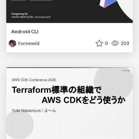
Android CLI
fornewid
0
210