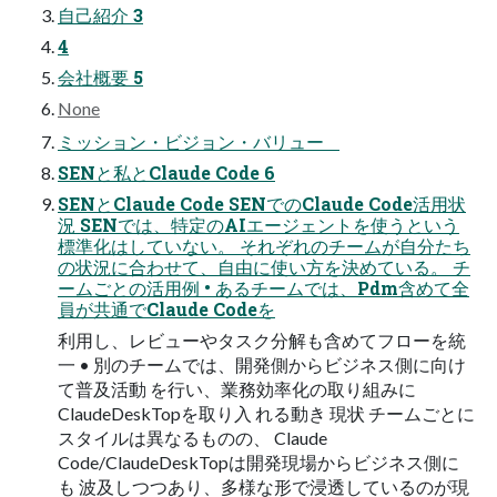
⾃⼰紹介 3
4
会社概要 5
None
ミッション・ビジョン・バリュー
SENと私とClaude Code 6
SENとClaude Code SENでのClaude Code活⽤状
況 SENでは、特定のAIエージェントを使うという
標準化はしていない。 それぞれのチームが⾃分たち
の状況に合わせて、⾃由に使い⽅を決めている。 チ
ームごとの活⽤例 • あるチームでは、Pdm含めて全
員が共通でClaude Codeを
利⽤し、レビューやタスク分解も含めてフローを統
⼀ • 別のチームでは、開発側からビジネス側に向け
て普及活動 を⾏い、業務効率化の取り組みに
ClaudeDeskTopを取り⼊ れる動き 現状 チームごとに
スタイルは異なるものの、 Claude
Code/ClaudeDeskTopは開発現場からビジネス側に
も 波及しつつあり、多様な形で浸透しているのが現