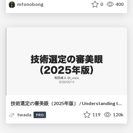
mfonobong
0
400
技術選定の審美眼（2025年版） / Understanding the Spiral of Technologies 2025 edition
twada
119
120k
PRO