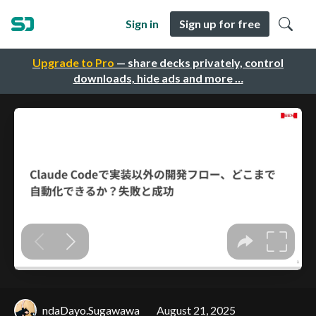
Sign in
Sign up for free
Upgrade to Pro
— share decks privately, control
downloads, hide ads and more …
ndaDayo.Sugawawa
August 21, 2025