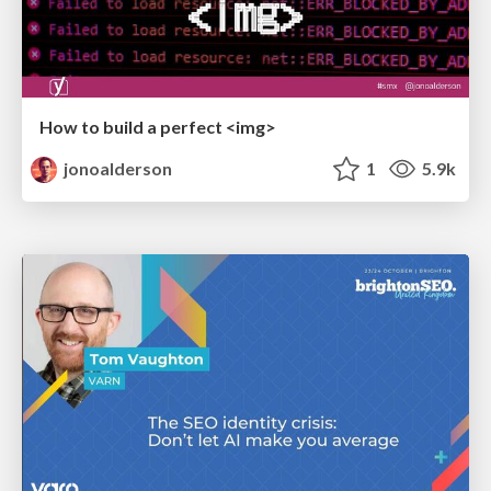
How to build a perfect <img>
jonoalderson
1
5.9k