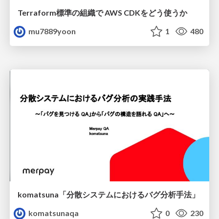
Terraform標準の組織で AWS CDKをどう使うか
mu7889yoon
1
480
komatsuna「分散システムにおけるバグ分析手法」
komatsunaqa
0
230