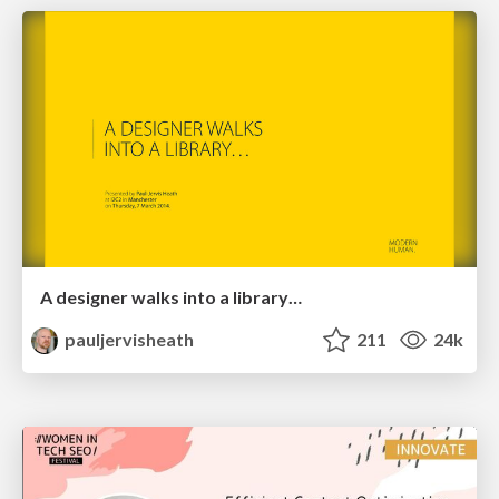
A designer walks into a library…
pauljervisheath
211
24k