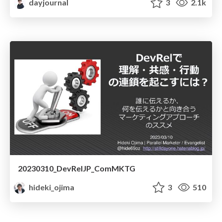
dayjournal
3
2.1k
20230310_DevRelJP_ComMKTG
hideki_ojima
3
510