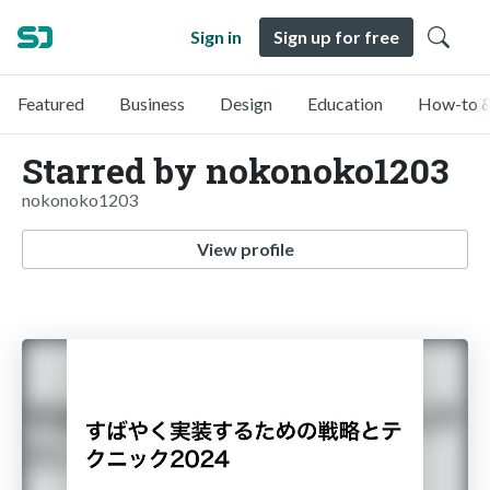
Sign in
Sign up for free
Featured
Business
Design
Education
How-to &
Starred by nokonoko1203
nokonoko1203
View profile