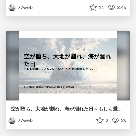
77web
11
3.4k
空が堕ち、大地が割れ、海が涸れた日～もしも愛用しているフレームワークが開発停止したら？～ #phperkaigi 2025
77web
2
2k