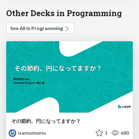
Other Decks in Programming
See All in Programming
その節約、円になってますか？
isamumumu
1
680