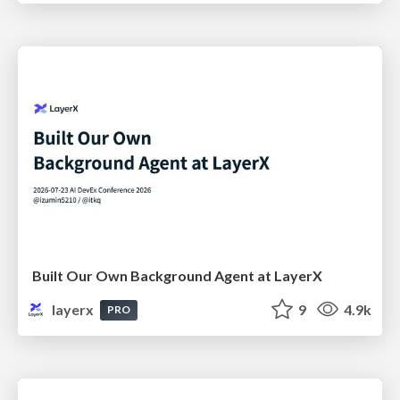
Built Our Own Background Agent at LayerX
layerx
9
4.9k
PRO