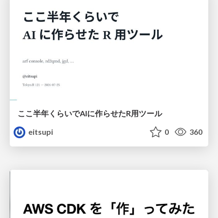
ここ半年くらいでAIに作らせたR用ツール
eitsupi
0
360