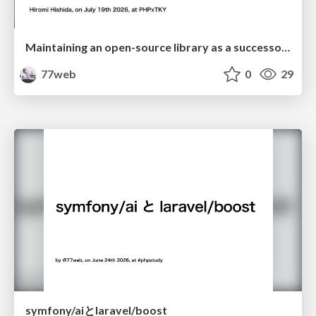
Maintaining an open-source library as a successor #phpxtokyo
77web
0
29
symfony/aiとlaravel/boost