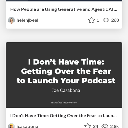
How People are Using Generative and Agentic AI to Supercharge Their Products, Projects, Services and Value Streams Today
helenjbeal
1
260
I Don’t Have Time: Getting Over the Fear to Launch Your Podcast
jcasabona
34
2.8k