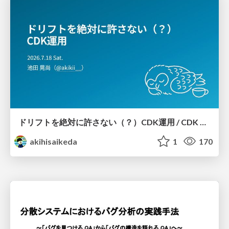
ドリフトを絶対に許さない（？）CDK運用 / CDK Ops with Zero Tolerance for Drifts (?)
akihisaikeda
1
170