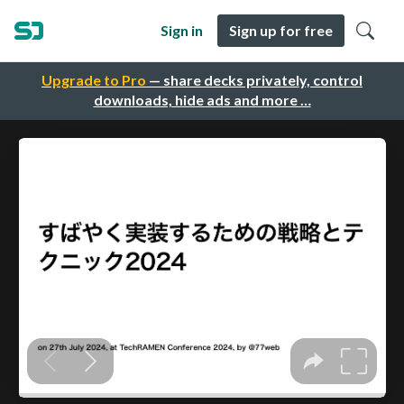
Sign in
Sign up for free
Upgrade to Pro
— share decks privately, control
downloads, hide ads and more …