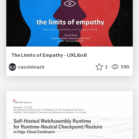
The Limits of Empathy - UXLibs8
cassininazir
1
590