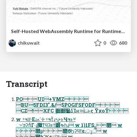
Self-Hosted WebAssembly Runtime for Runtime-Neutral Checkpoint/Restore in Edge–Cloud Continuum
chikuwait
0
680
Transcript
POUI+VMZ
BU5FDI3".&/$POGFSFODF
CZ!XFC ͢͹΍࣮͘૷͢ΔͨΊͷઓུͱς ΫχοΫ
w ࡳຈੜ·Εɻߴߍ·Ͱࡳຈҭͪɻ༨ࢢͱӋຈͱ༦
ுʹϧʔπ͕͋Γ·͢ɻ޷͖ͳϥʔϝϯ͸ຯḩɻ w 1)1FSྺ೥ w
೥ʙ೥ϑϦʔϥϯε։ൃऀ w
೥ࣗࣾαʔϏεاۀʹब৬ w