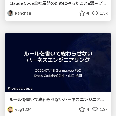
Claude Code全社展開のためにやったことn選～プラグイン302個・コミッター271人を支えるために～
kenchan
4
1.3k
ルールを書いて終わらせないハーネスエンジニアリング
yug1224
4
1.8k