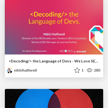
<Decoding/> the Language of Devs - We Love SEO 2024
nikkihalliwell
1
280