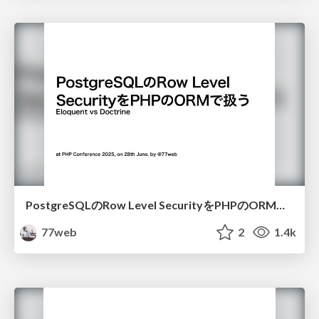
PostgreSQLのRow Level SecurityをPHPのORMで扱う Eloquent vs Doctrine #phpcon #track2
77web
2
1.4k