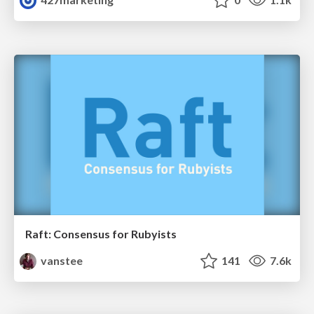
Raft: Consensus for Rubyists
vanstee
141
7.6k