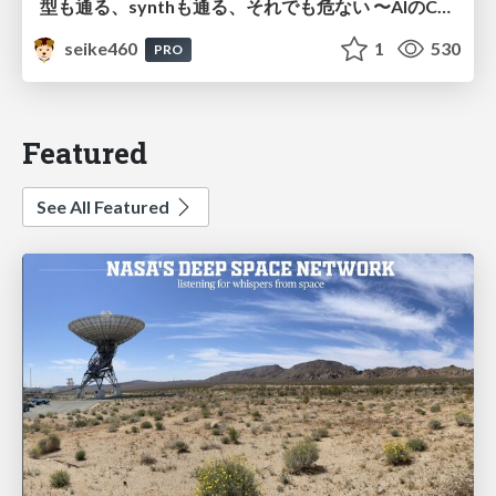
型も通る、synthも通る、それでも危ない 〜AIのCDKの権限とコストを機械で検証する〜 / It Passes Type Checks, It Passes Synth Checks, but It’s Still Risky — Automatically Verifying Permissions and Costs in AI’s CDK —
seike460
1
530
PRO
Featured
See All Featured