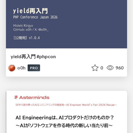
yield再入門 #phpcon
o0h
0
960
PRO