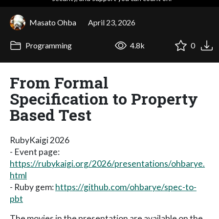
Masato Ohba
April 23, 2026
Programming
4.8k
0
From Formal
Specification to Property
Based Test
RubyKaigi 2026
- Event page:
https://rubykaigi.org/2026/presentations/ohbarye.
html
- Ruby gem:
https://github.com/ohbarye/spec-to-
pbt
The movies in the presentation are available on the