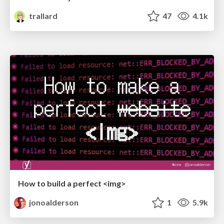
trallard
47
4.1k
How to build a perfect <img>
jonoalderson
1
5.9k