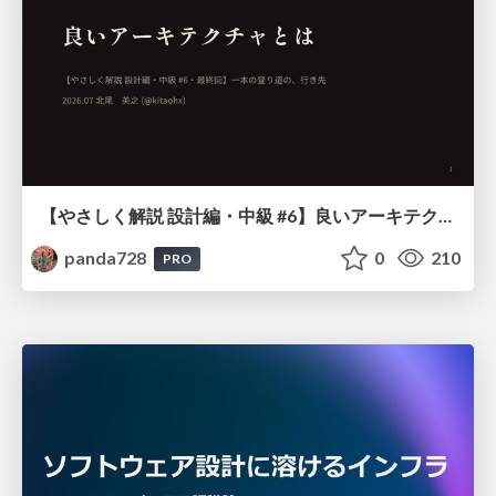
【やさしく解説 設計編・中級 #6】良いアーキテクチャとは ～ 一本の登り道の、行き先 ～
panda728
0
210
PRO