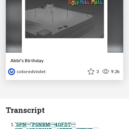
Abbi's Birthday
coloredviolet
3
9.2k
Transcript
'SPN'PSNBM4QFDT