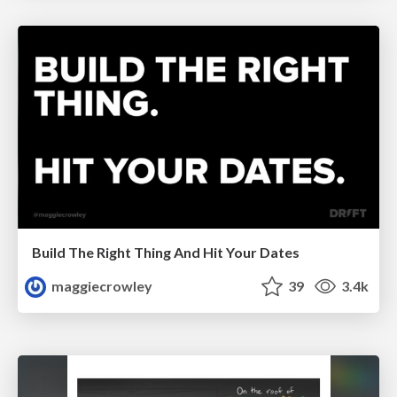
Build The Right Thing And Hit Your Dates
maggiecrowley
39
3.4k