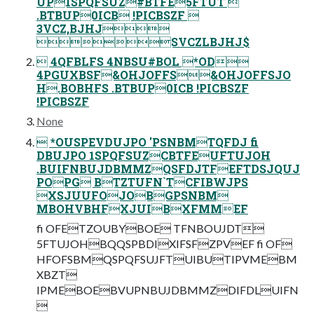
UP1SPQFSUZ#BTFE5FTUT 
.BTBUP0ICB !PICBSZF 
3VCZ,BJHJ
SVCZLBJHJ$
 4QFBLFS 4NBSU#BOL *OD
4PGUXBSF&OHJOFFS&OHJOFFSJO
H.BOBHFS .BTBUP0ICB !PICBSZF
!PICBSZF
None
 *OUSPEVDUJPO 'PSNBMTQFDJ fi
DBUJPO 1SPQFSUZCBTFEUFTUJOH
.BUIFNBUJDBMMZQSFDJTFEFTDSJQUJ
POPG BTZTUFN`TCFIBWJPS
XSJUUFOJOBGPSNBM
MBOHVBHFXJUIBXFMMEF
fi OFETZOUBYBOE TFNBOUJDT
5FTUJOHBQQSPBDIXIFSFZPVEF fi OF
HFOFSBMQSPQFSUJFTUIBUTIPVMEBM
XBZT
IPMEBOEBVUPNBUJDBMMZDIFDLUIFN
