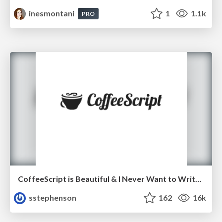
inesmontani
1
1.1k
PRO
CoffeeScript is Beautiful & I Never Want to Write Plain JavaScript Again
sstephenson
162
16k