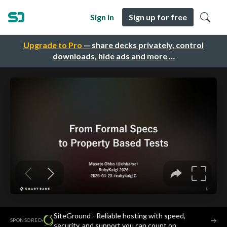
Sign in
Sign up for free
Upgrade to Pro
— share decks privately, control
downloads, hide ads and more …
SiteGround - Reliable hosting with speed,
·
→
SPONSORED
security, and support you can count on.