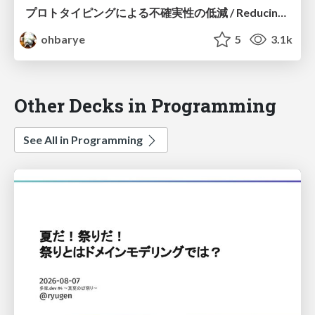
プロトタイピングによる不確実性の低減 / Reducing Uncertainty through Prototyping
ohbarye
5
3.1k
Other Decks in Programming
See All in Programming