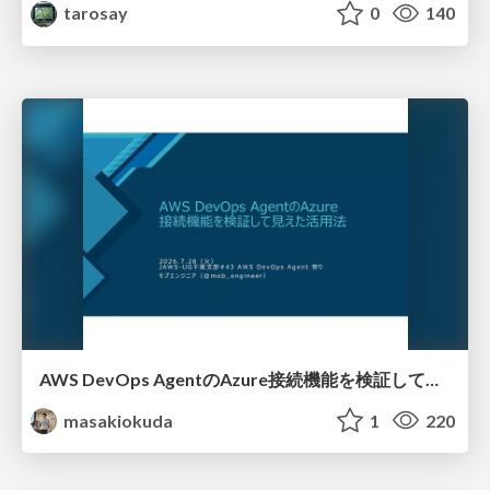
tarosay
0
140
AWS DevOps AgentのAzure接続機能を検証して見えた活用法／Use Cases Verified for the AWS DevOps Agent's Azure Connectivity Feature
masakiokuda
1
220