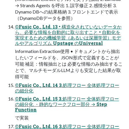
→ Strands Agents を呼出 1. 誤字修正 2. 感情分析 3.
Dynamo DBへの結果格納 3. フロントエンドで表示
（DynamoDBデータを参照）
©Fusic Co., Ltd. 13 • 構造化されていないデータか
ら、必要な情報を自動的に取り出すこと • 自動化を
実現するための機械学習（あるいは深層学習）モデ
ルやアルゴリズム Upstage のUniversal
Information Extraction使用 • ドキュメントから抽出
したいフィールドを、JSON形式で定義することが
可能 補足：情報抽出とは 必要な情報のみ抽出するこ
とで、マルチモーダルLLMよりも安定した結果が取
得可能
©Fusic Co., Ltd. 14 3.処理フロー 全体処理フロー
の細分化
©Fusic Co., Ltd. 15 3.処理フロー 全体処理フロー
の細分化 ・静的なワークフロー部分 → Step
Function
で実装
©Fusic Co., Ltd. 16 3.処理フロー 全体処理フロー