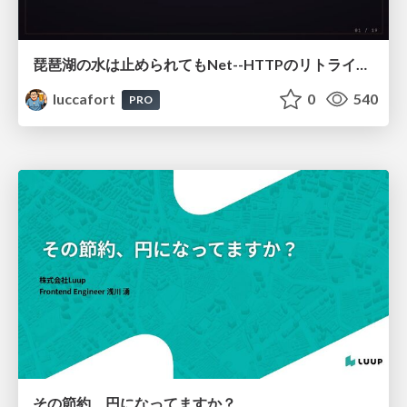
琵琶湖の水は止められてもNet--HTTPのリトライは止められない / You might be able to stop the water flow of Lake Biwa but you can't stop Net::HTTP retries
luccafort
0
540
PRO
その節約、円になってますか？