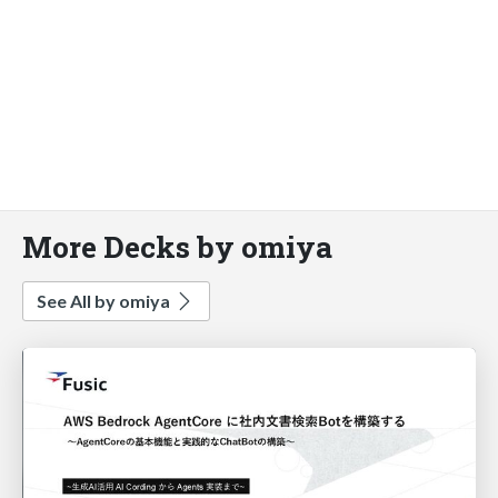
More Decks by omiya
See All by omiya