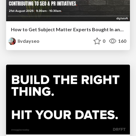
How to Get Subject Matter Experts Bought In and Actively Contributing to SEO & PR Initiatives.
livdayseo
0
160