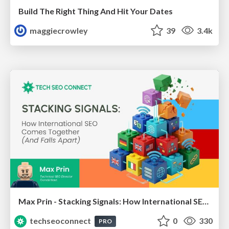
Build The Right Thing And Hit Your Dates
maggiecrowley
39
3.4k
Max Prin - Stacking Signals: How International SEO Comes Together (And Falls Apart)
techseoconnect
0
330
PRO