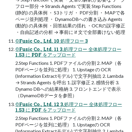
フロー部分 → Strands Agents で実装 Step Functions
(静的) の具体例 ・ S3トリガ ・ PDF分割 ・ MAPで各
ページ並列処理 ・ DynamoDBへの書き込み Agents
(動的) の具体例 ・回答結果の揺れ ・OCRの誤字修正
・自由記述の分析 → 事前に if 文で全部書けない処理
©Fusic Co., Ltd. 10 処理フロー 3
©Fusic Co., Ltd. 11 3.処理フロー 全体処理フロー
1.S3 に PDF をアップロード
2.Step Functions 1. PDFファイルの分割 2. MAP（各
PDFページを並列に処理） 1. Upstage の OCR
(Information Extractモデル) で文字列抽出 2. Lambda
→ Strands Agents を呼出 1. 誤字修正 2. 感情分析 3.
Dynamo DBへの結果格納 3. フロントエンドで表示
（DynamoDBデータを参照）
©Fusic Co., Ltd. 12 3.処理フロー 全体処理フロー
1.S3 に PDF をアップロード
2.Step Functions 1. PDFファイルの分割 2. MAP（各
PDFページを並列に処理） 1. Upstageの OCR
(Information Extractモデル) で文字列抽出 2. Lambda