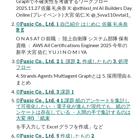
Graphで不確実性を考慮するワークフロー
2025.11.27 佐藤 礼央奈 X: @xthixsl_ml AI Builders Day
Online (プレイベント) 大宮 佑仁 X: @_Svva110vvtai1_
©Fusic Co., Ltd. 1 自己紹介 はじめに 佐藤 礼央奈
R E
O N A S AT O 前職 ： 陸上自衛隊 システム部隊 保有
資格 ： AWS All Certifications Engineer 2025 今年の
新卒 大宮 佑仁 Y U J I N O M I YA
©Fusic Co., Ltd. 2 1. 課題 2. 作成したもの 3. 処理
フロー
4. Strands Agents Multiagent Graphとは 5. 採用理由 6.
まとめ
©Fusic Co., Ltd. 3 課題 1
©Fusic Co., Ltd. 4 1.課題 紙のアンケートを集計し
て可視化したい ・電子化が進んだ現代でも、紙のア
ンケートは存在している ・人間の手で集計するのは
大変 例) 「紙束
を手入力して Excel グラフを作成」など
©Fusic Co., Ltd. 5 作成したもの 2