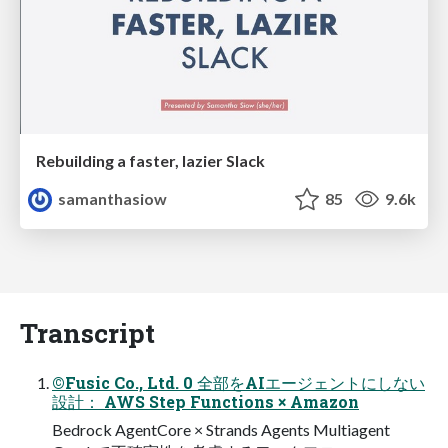
Rebuilding a faster, lazier Slack
samanthasiow
85
9.6k
Transcript
©Fusic Co., Ltd. 0 全部をAIエージェントにしない
設計： AWS Step Functions × Amazon
Bedrock AgentCore × Strands Agents Multiagent