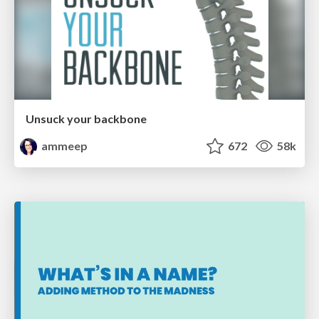
Unsuck your backbone
ammeep
672
58k