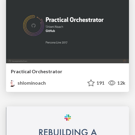
Practical Orchestrator
shlominoach
191
12k