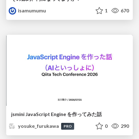
isamumumu
1
670
jsmini JavaScript Engine を作ってみた話
yosuke_furukawa
0
290
PRO