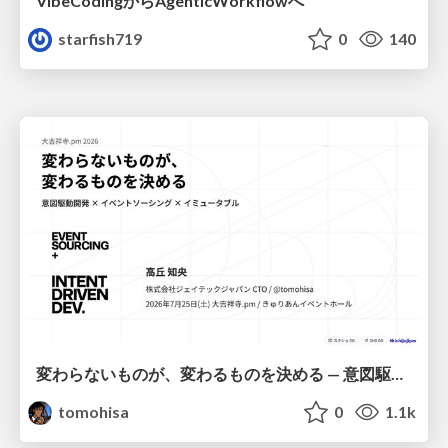
VibeCodingからAgenticWorkflowへ
starfish719
0
140
変わらないものが、変わるものを決める — 意図駆動開発 × イベントソーシング × イミュータブル | What Doesn't Change Decides What Can — IDD × Event Sourcing × Immutability
tomohisa
0
1.1k