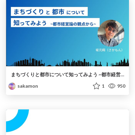
まちづくりと都市について知ってみよう ~都市経営論の観点から~
sakamon
1
950