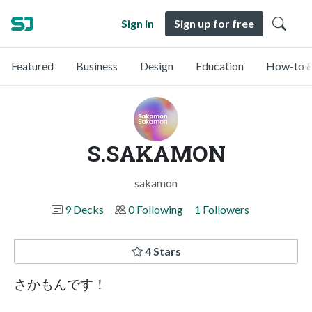
Sign in
Sign up for free
Featured
Business
Design
Education
How-to &
S.SAKAMON
sakamon
9 Decks
0 Following
1 Followers
4 Stars
さかもんです！