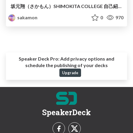
坂元翔（さかもん）SHIMOKITA COLLEGE 自己紹介シート 2023年9月〜
sakamon
0
970
Speaker Deck Pro:
Add privacy options and
schedule the publishing of your decks
Upgrade
SpeakerDeck