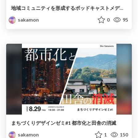
地域コミュニティを形成するポッドキャストメディア ｜シモキタオフレコ対談は超面白い🍊 - studio YET第6期最終報告
sakamon
0
95
まちづくりデザインゼミ#1 都市化と田舎の消滅
sakamon
1
150