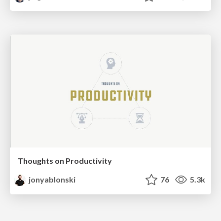
Thoughts on Productivity
jonyablonski
76
5.3k