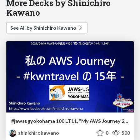
More Decks by Shinichiro
Kawano
See All by Shinichiro Kawano
#jawsugyokohama 100 LT11, "My AWS Journey 2011-2026 - kwntravel"
shinichirokawano
0
500