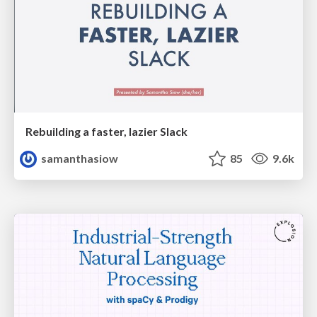
Rebuilding a faster, lazier Slack
samanthasiow
85
9.6k