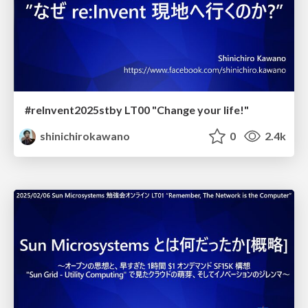
#reInvent2025stby LT00 "Change your life!"
shinichirokawano
0
2.4k