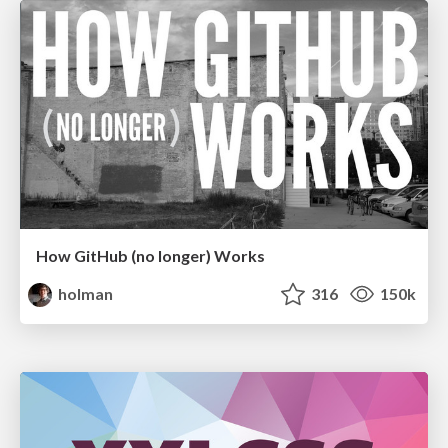
How GitHub (no longer) Works
holman
316
150k