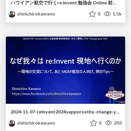
ハワイアン航空で行くre:Invent 勉強会 Online 前説LT
shinichirokawano
0
1.5k
2024-11-07-reInvent2024sapporostby-change-your-life
shinichirokawano
0
250