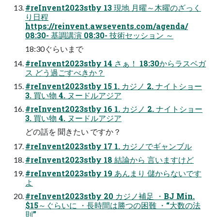
#reInvent2023stby 13 現地 月曜～木曜のざっく
り日程
https://reinvent.awsevents.com/agenda/
08:30- 基調講演 08:30- 技術セッション ～
18:30ぐらいまで
#reInvent2023stby 14 さぁ！ 18:30からラスベガ
ス どう過ごすべきか？
#reInvent2023stby 15 1. カジノ 2. ナイトショー
3. 買い物 4. ヌードルアジア
#reInvent2023stby 16 1. カジノ 2. ナイトショー
3. 買い物 4. ヌードルアジア
どの話を 聞きたい ですか？
#reInvent2023stby 17 1. カジノでギャンブル
#reInvent2023stby 18 結論から 言いますけど
#reInvent2023stby 19 あんまり 儲からないです
よ
#reInvent2023stby 20 カジノ補足 ・BJ Min.
$15～ぐらいに ・長時間は勝つの困難 ・“大数の法
則”