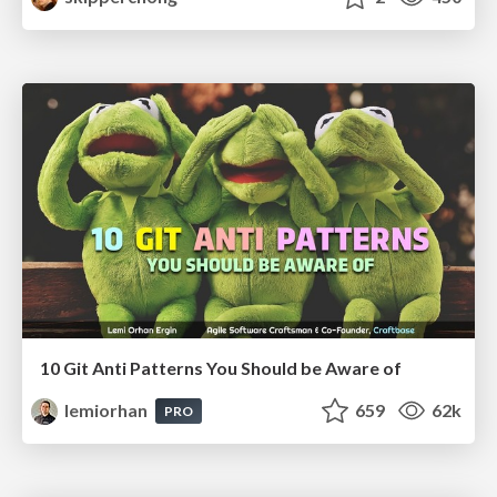
10 Git Anti Patterns You Should be Aware of
lemiorhan
659
62k
PRO