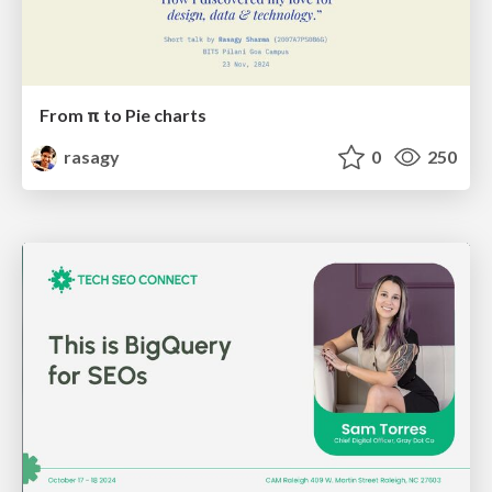
From π to Pie charts
rasagy
0
250