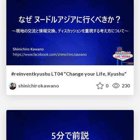
#reinventkyushu LT04 "Change your Life, Kyushu"
shinichirokawano
0
230