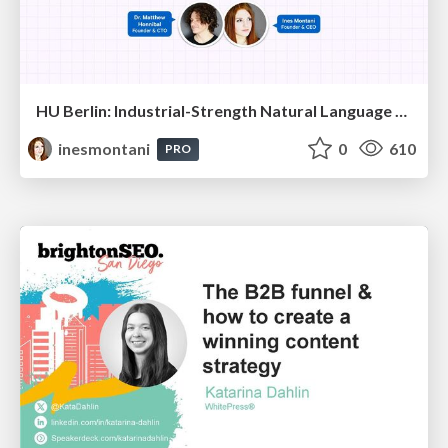
HU Berlin: Industrial-Strength Natural Language Processing with spaCy and Prodigy
inesmontani
0
610
PRO