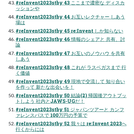
#reInvent2023stby 43 ここまで濃密な ディスカ
ッションや
#reInvent2023stby 44 お互いレクチャー しあう
場は
#reInvent2023stby 45 re:Invent しか知らない
#reInvent2023stby 46 情報のシェアと 共有、討
論
#reInvent2023stby 47 お互いのノウハウ を共有
しあう
#reInvent2023stby 48 これが ラスベガスまで 行
く価値
#reInvent2023stby 49 現地で交流して 知り合い
を作って 新たな出会いを！
#reInvent2023stby 50 結論(2) 帰国後アウトプッ
トしよう 社内とJAWS-UGだ！
#reInvent2023stby 51 ジャパンツアーと カンフ
ァレンスパスで 100万円の予算で
#reInvent2023stby 52 我々は re:Invent 2023へ
行くからには