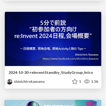
2024-10-30-reInventStandby_StudyGroup_Intro
shinichirokawano
1
1.5k