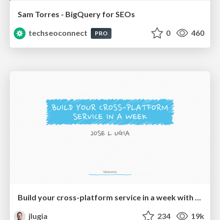
Sam Torres - BigQuery for SEOs
techseoconnect
0
460
PRO
Build your cross-platform service in a week with App Engine
jlugia
234
19k