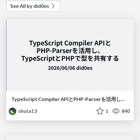
See All by did0es
TypeScript Compiler APIとPHP-Parserを活用し、TypeScriptとPHPで型を共有する
shuta13
1
840