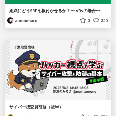
組織にどうSREを根付かせるか？〜IVRyの場合〜
abnoumaru
0
320
サイバー捜査員研修（後半）