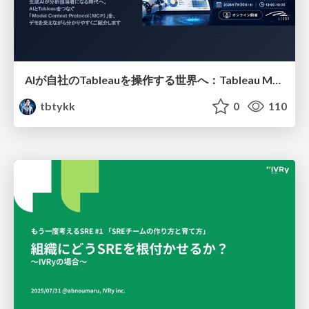
AIが自社のTableauを操作する世界へ：Tableau MCP超入門
tbtykk
0
110