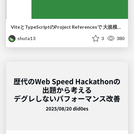
ViteとTypeScriptのProject Referencesで 大規模モノレポのUIカタログのリリースサイクルを高速化する
shuta13
3
380