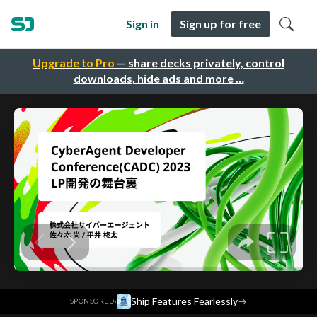
Sign in
Sign up for free
Upgrade to Pro
— share decks privately, control
downloads, hide ads and more …
·
Ship Features Fearlessly
→
SPONSORED