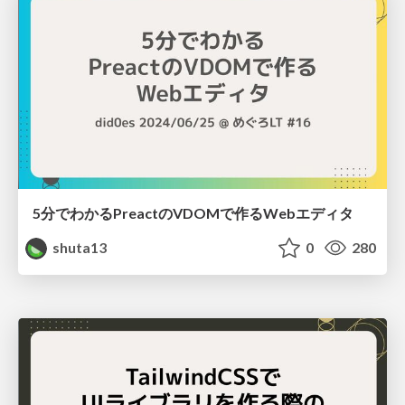
5分でわかるPreactのVDOMで作るWebエディタ
shuta13
0
280