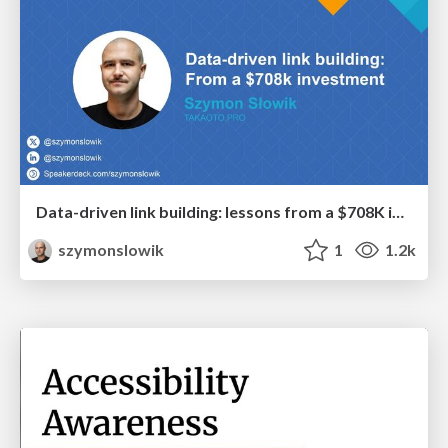
Data-driven link building: lessons from a $708K investment (BrightonSEO talk)
szymonslowik
1
1.2k