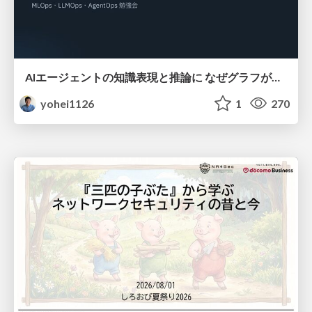
AIエージェントの知識表現と推論に なぜグラフが使われるのか - 記号的AIの復権とニューラルAIとの統合
yohei1126
1
270