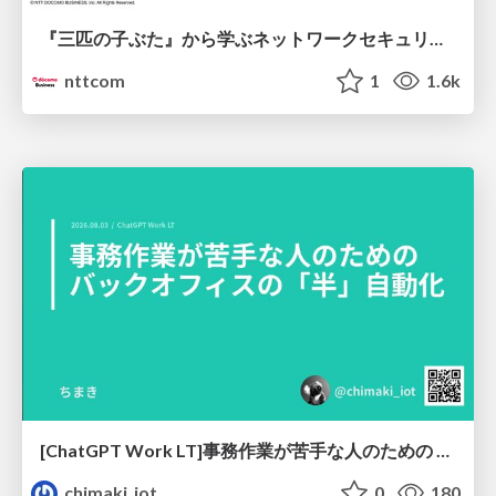
『三匹の子ぶた』から学ぶネットワークセキュリティの昔と今 / Network Security: Then and Now Through the Lens of The Three Little Pigs
nttcom
1
1.6k
[ChatGPT Work LT]事務作業が苦手な人のための バックオフィスの「半」自動化
chimaki_iot
0
180