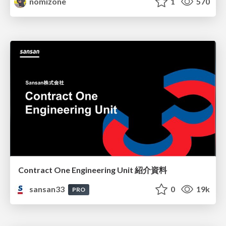
nomizone
1
570
Contract One Engineering Unit 紹介資料
sansan33
0
19k
PRO