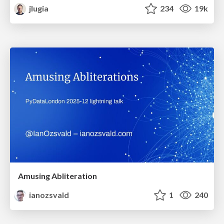
jlugia
234
19k
Amusing Abliteration
ianozsvald
1
240