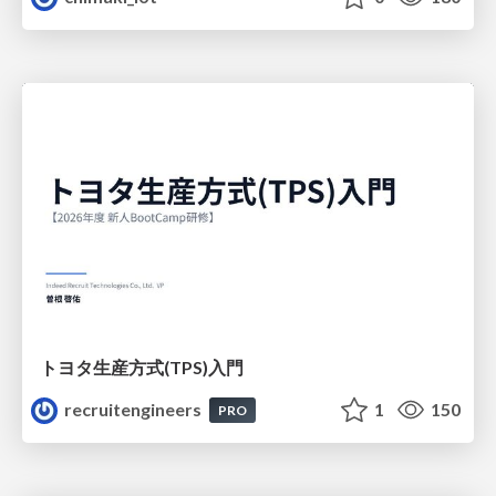
トヨタ⽣産⽅式(TPS)⼊⾨
recruitengineers
1
150
PRO