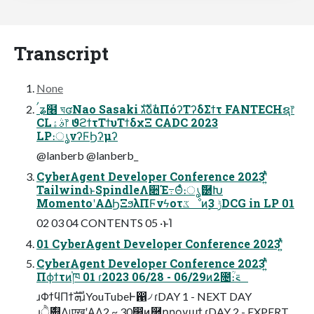
Transcript
None
ࠤʑ໦ ঘʛNao Sasaki גࣜձࣾαΠόʔΤʔδΣϯτ FANTECHຊ෦
CLࣄۀ෦ ϑϩϯτΤϯυΤϯδχΞ CADC 2023
LP։ൃνʔϜϦʔμʔ
@lanberb @lanberb_
CyberAgent Developer Conference 2023ʹ͍ͭͯ
TailwindͱSpindleΛ૊Έ߹Θͤͨ։ൃޮ཰Խ
MomentoʹΑΔϦΞϧλΠϜνϟοτػೳͷ࣮ݱ 3DCG in LP 01
02 03 04 CONTENTS 05 ·ͱΊ
01 CyberAgent Developer Conference 2023ʹ͍ͭͯ
CyberAgent Developer Conference 2023ʹ͍ͭͯ
Πϕϯτͷ֓ཁ 01 ɾ2023 06/28 - 06/29ͷ2೔ؒ։࠵
ɹΦϯϥΠϯܗࣜɹYouTubeͰ഑৴ ɾDAY 1 - NEXT DAY
ɹ࣍ੈ୅Λ୲͏एखʹΑΔ2 ~ 30෼ͷ࿥ըηογϣϯ ɾDAY 2 - EXPERT