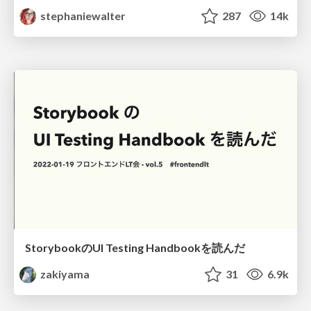
stephaniewalter
287
14k
StorybookのUI Testing Handbookを読んだ
zakiyama
31
6.9k