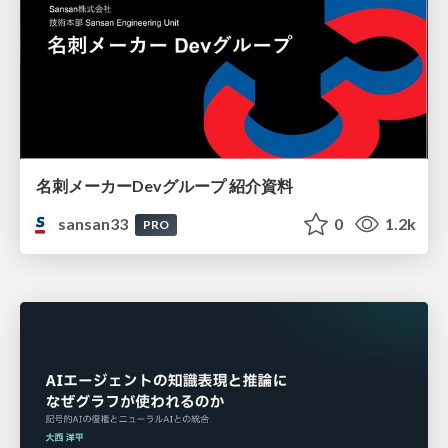
名刺メーカーDevグループ 紹介資料
sansan33
0
1.2k
PRO