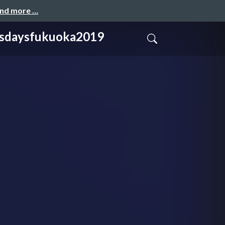
and more …
fukuoka2019