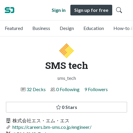
Sign in
Sign up for free
Featured
Business
Design
Education
How-to &
SMS tech
sms_tech
32 Decks
0 Following
9 Followers
0 Stars
株式会社エス・エム・エス
https://careers.bm-sms.co.jp/engineer/