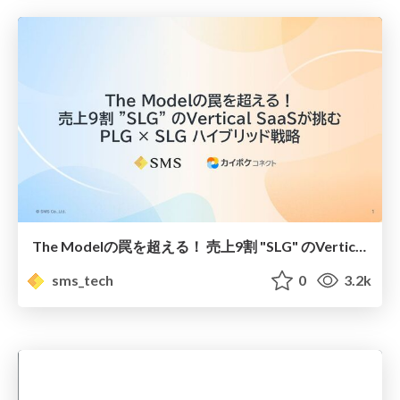
The Modelの罠を超える！ 売上9割 "SLG" のVertical SaaSが挑む PLG × SLG ハイブリッド戦略 #pmconf2025/Defying "The Model": How a Vertical SaaS Integrates PLG into a 90% SLG Motion
sms_tech
0
3.2k