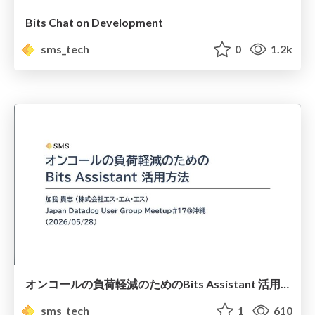
Bits Chat on Development
sms_tech
0
1.2k
オンコールの負荷軽減のためのBits Assistant 活用方法 / How to Use Bits Assistant to Reduce the Workload on On-Call Staff
sms_tech
1
610