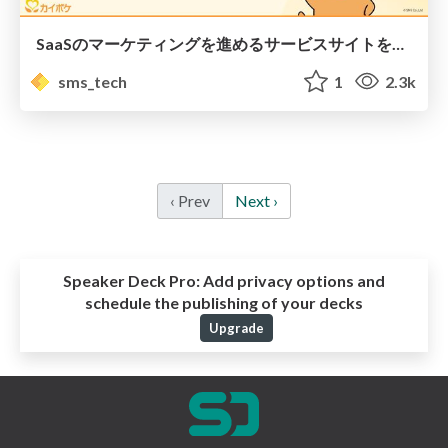
SaaSのマーケティングを進めるサービスサイトを育てる取り組み / Designship 2024 Main Stage
sms_tech
1
2.3k
‹ Prev
Next ›
Speaker Deck Pro:
Add privacy options and
schedule the publishing of your decks
Upgrade