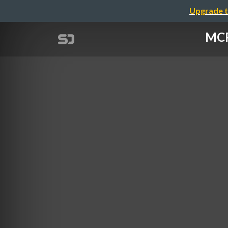
Upgrade t
M