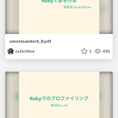
omotesandorb_8.pdf
ta1kt0me
1
430