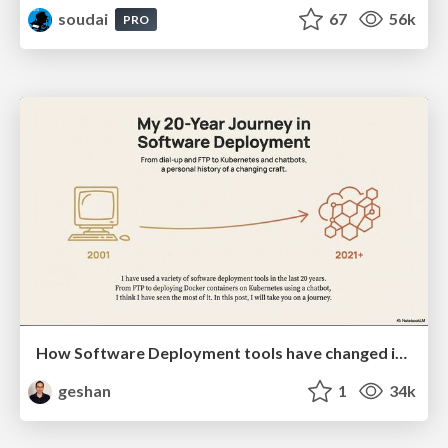
soudai
67
56k
PRO
How Software Deployment tools have changed in the past 20 years
geshan
1
34k