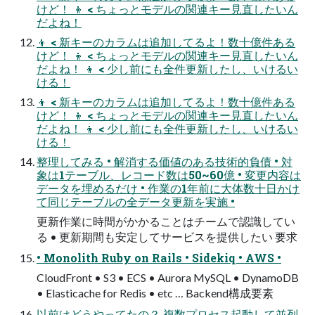
けど！ 👦 < ちょっとモデルの関連キー⾒直したいん
だよね！
👦 < 新キーのカラムは追加してるよ！数⼗億件ある
けど！ 👦 < ちょっとモデルの関連キー⾒直したいん
だよね！ 👦 < 少し前にも全件更新したし、いけるい
ける！
👦 < 新キーのカラムは追加してるよ！数⼗億件ある
けど！ 👦 < ちょっとモデルの関連キー⾒直したいん
だよね！ 👦 < 少し前にも全件更新したし、いけるい
ける！
整理してみる • 解消する価値のある技術的負債 • 対
象は1テーブル、レコード数は50~60億 • 変更内容は
データを埋めるだけ • 作業の1年前に⼤体数⼗⽇かけ
て同じテーブルの全データ更新を実施 •
更新作業に時間がかかることはチームで認識してい
る • 更新期間も安定してサービスを提供したい 要求
• Monolith Ruby on Rails • Sidekiq • AWS •
CloudFront • S3 • ECS • Aurora MySQL • DynamoDB
• Elasticache for Redis • etc … Backend構成要素
以前はどうやってたの？ 複数プロセス起動して並列