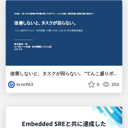
改善しないと、タスクが回らない。 “てんこ盛りポジション” を引き継いだ情シスの、入社3ヶ月の業務改善録
krm963
0
250