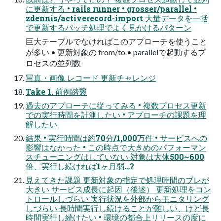
に更新する • rails runner • grosser/parallel •
zdennis/activerecord-import ⼤量データを⼀括
で更新するバッチ処理でよく⾒かけるパターン
巨⼤テーブルでなければこのアプローチを使うこと
が多い • 更新対象の from/to • parallelで起動するプ
ロセスの並列数
写真・画像 レコード 更新チャレンジ
Take 1. 前例踏襲
過去のアプローチに従ってみる • 複数プロセス更新
での実⾏時間を計測したい • アプローチの課題を理
解したい
結果 • 実⾏時間は約70分/1,000万件 • サービスへの
影響はなかった • この時点で⼤きめのパフォーマン
スチューニングはしていない 対象は⼤体500~600
倍、実⾏し続ければ1ヶ⽉弱…?
⾒えてきた課題 更新対象の指定で処理時間のブレが
⼤きい サービス成⻑に起因（後述） 更新処理をコン
トロールしづらい 実⾏状況を外部からモニタリング
しづらい ⻑時間実⾏し続けることが難しい、けど⻑
時間実⾏し続けたい • 環境の都合上リリースの度に