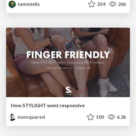
tammielis
254
26k
How STYLIGHT went responsive
nonsquared
100
6.2k