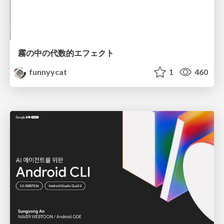
霧の中の代数的エフェクト
funnyycat
1
460