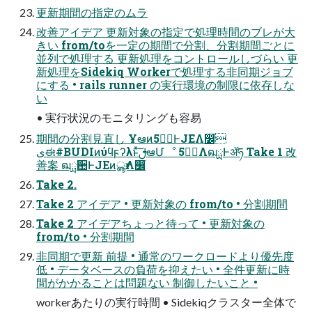
更新期間の指定のムラ
改善アイデア 更新対象の指定で処理時間のブレが⼤
きい from/toを⼀定の期間で分割、分割期間ごとに
並列で処理する 更新処理をコントロールしづらい 更
新処理をSidekiq Workerで処理する⾮同期ジョブ
にする • rails runner の実⾏環境の制限に依存しな
い
• 実⾏状況のモニタリングも容易
期間の分割⾒直し Ұఆͷظؒ5ͰJEΛ෼ׂ
ىಈ#BUDIͷύϥϝʔλͱͯ͠ࢦఆՄೳ ظؒ5ΛฒྻͰॲཧ Take 1 改
善案 ฒྻ਺ͰJEͷൣғΛ෼ׂ
Take 2.
Take 2 アイデア • 更新対象の from/to • 分割期間
Take 2 アイデアちょっと待って • 更新対象の
from/to • 分割期間
⾮同期で更新 前提 • 通常のワークロードより優先度
低 • データベースの負荷を抑えたい • 全件更新に時
間がかかることは問題ない 制御したいこと •
workerあたりの実⾏時間 • Sidekiqクラスター全体で