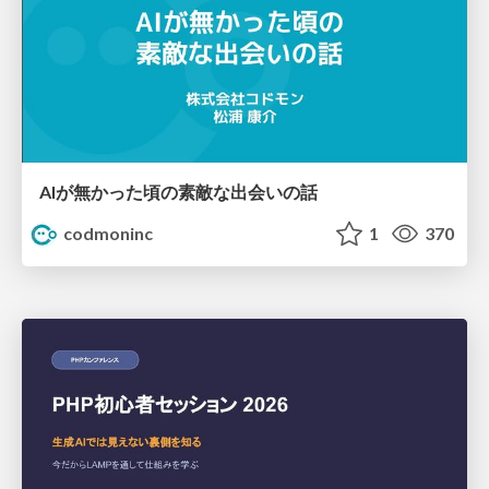
AIが無かった頃の素敵な出会いの話
codmoninc
1
370