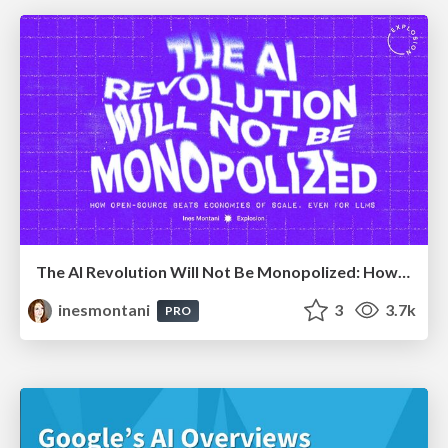
The AI Revolution Will Not Be Monopolized: How open-source beats economies of scale, even for LLMs
inesmontani
3
3.7k
PRO