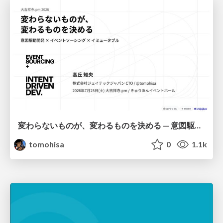
変わらないものが、変わるものを決める — 意図駆動開発 × イベントソーシング × イミュータブル | What Doesn't Change Decides What Can — IDD × Event Sourcing × Immutability
tomohisa
0
1.1k