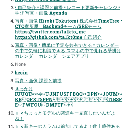
• ⾃⼰紹介 • 課題と前提 • レコード更新チャレンジ •
学び 写真・画像 Agenda
写真・画像 Hiroki Tokutomi 株式会社TimeTree •
CTO室所属、Backendチーム/SREチーム
https://twitter.com/talkto_me
https://github.com/ta1kt0me ⾃⼰紹介
写真・画像 • 簡単に予定を共有できる • カレンダー
の中で気軽に相談できる スマホの中で⾒れる壁掛け
カレンダー カレンダーシェアアプリ
None
begin
写真・画像 課題と前提
きっかけ
IUUQTUJNFUSFFBQQDPNJOUM
KBOFXTSPPNTIBSF
EFWFOUDMPTF
👦 < ちょっとモデルの関連キー⾒直したいんだよ
ね！
👦 < 新キーのカラムは追加してるよ！数⼗億件ある