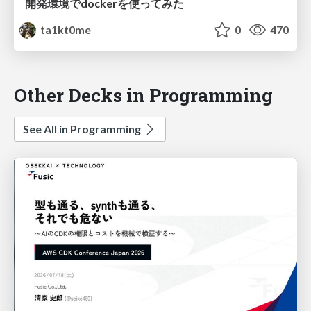
開発環境でdockerを使ってみた
ta1kt0me
0
470
Other Decks in Programming
See All in Programming