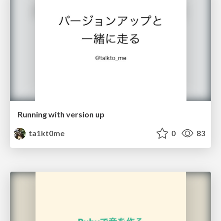
Running with version up
ta1kt0me
0
83