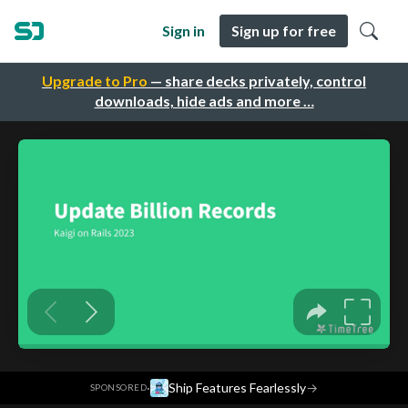
Sign in
Sign up for free
Upgrade to Pro
— share decks privately, control
downloads, hide ads and more …
·
Ship Features Fearlessly
→
SPONSORED