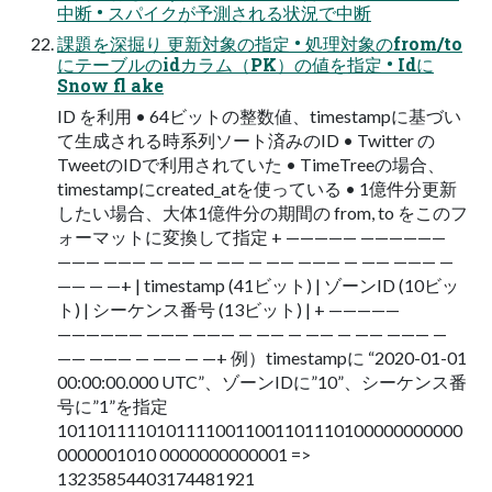
中断 • スパイクが予測される状況で中断
課題を深掘り 更新対象の指定 • 処理対象のfrom/to
にテーブルのidカラム（PK）の値を指定 • Idに
Snow fl ake
ID を利⽤ • 64ビットの整数値、timestampに基づい
て⽣成される時系列ソート済みのID • Twitter の
TweetのIDで利⽤されていた • TimeTreeの場合、
timestampにcreated_atを使っている • 1億件分更新
したい場合、⼤体1億件分の期間の from, to をこのフ
ォーマットに変換して指定 + ————— ——————
——— ——— — —— — —— — —— ——— — —— ——— —
—— — —+ | timestamp (41ビット) | ゾーンID (10ビッ
ト) | シーケンス番号 (13ビット) | + —————
—————— ——— ——— — —— — —— — —— ——— —
—— ——— — —— — —+ 例）timestampに “2020-01-01
00:00:00.000 UTC”、ゾーンIDに”10”、シーケンス番
号に”1”を指定
10110111101011110011001101110100000000000
0000001010 0000000000001 =>
13235854403174481921