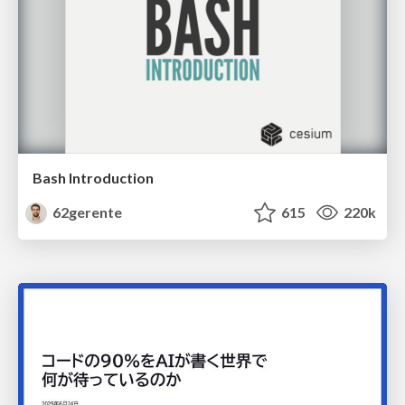
Bash Introduction
62gerente
615
220k