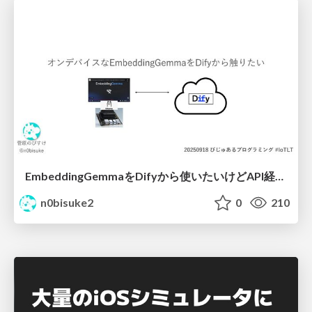
EmbeddingGemmaをDifyから使いたいけどAPI経由はつまらん #iotlt #gemma #dify
n0bisuke2
0
210