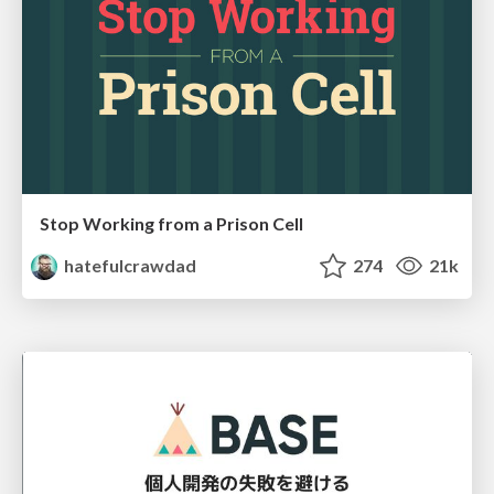
Stop Working from a Prison Cell
hatefulcrawdad
274
21k