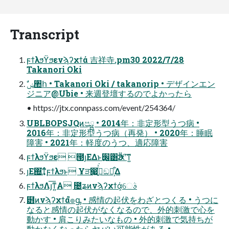
Transcript
ϝϯλϧϔϧενϡʔχϯά 吉祥寺.pm30 2022/7/28
Takanori Oki
ジニア@Ubie • 来週登壇するのでよかったら
• https://jtx.connpass.com/event/254364/
UBLBOPSJQͷපྺ • 2014年：非定形型うつ病 •
2016年：非定形型うつ病（再発） • 2020年：睡眠
障害 • 2021年：軽度のうつ、適応障害
ϝϯλϧϔϧε ౓յΕΔͱ׬࣏͸Ӭԕʹ͠ͳ͍
յΕ΍͘͢ͳͬͨϝϯλϧͱ Ұੜ෇͖߹͍ͬͯ͘ඞཁ͕͋Δ
ϝϯλϧΛյ͞ͳ͍Α͏ ೔ʑͷνϡʔχϯά͕େࣄ
๻ͷνϡʔχϯάํ๏ᶃ • 感情の起伏をわざとつくる • うつに
なると感情の起伏がなくなるので、外的刺激で心を
動かす • 肩こりみたいなもの • 外的刺激で気持ちが
動かなくなったらヤバい可能性がある •