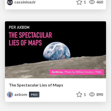
cassininazir
1
460
The Spectacular Lies of Maps
axbom
1
890
PRO