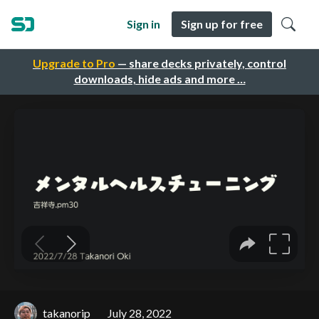
Sign in
Sign up for free
Upgrade to Pro
— share decks privately, control
downloads, hide ads and more …
takanorip
July 28, 2022