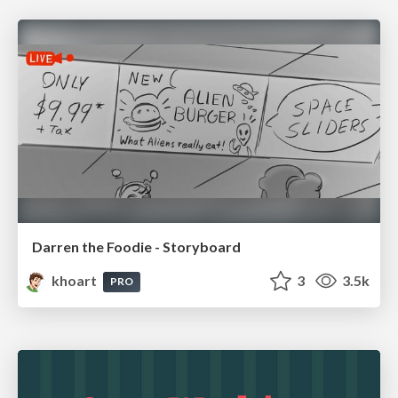
Darren the Foodie - Storyboard
khoart
3
3.5k
PRO