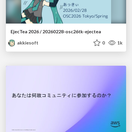
EjecTea 2026 / 20260228-osc26tk-ejectea
akkiesoft
0
1k