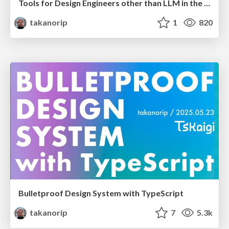
Tools for Design Engineers other than LLM in the LLM era
takanorip
1
820
Bulletproof Design System with TypeScript
takanorip
7
5.3k