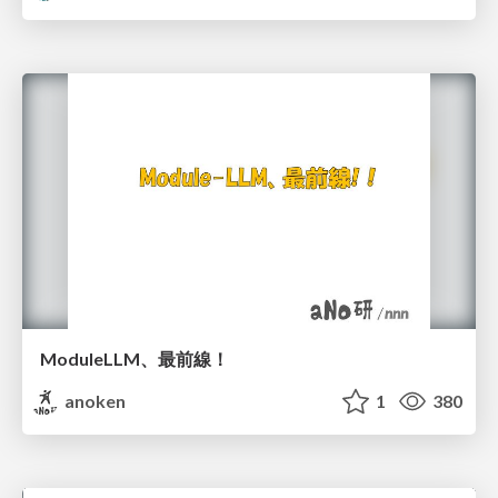
ModuleLLM、最前線！
anoken
1
380