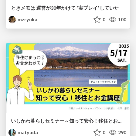
ときメモは 運営が30年かけて “実プレイ”していた
mzryuka
0
100
いしかわ暮らしセミナー～知って安心！移住とお金講座～
matyuda
0
290