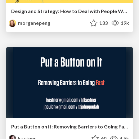
Design and Strategy: How to Deal with People Who Don’t "Get" Design
morganepeng
133
19k
Put a Button on it: Removing Barriers to Going Fast.
kastner
60
4.5k