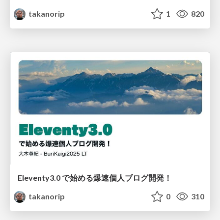
takanorip
1
820
Eleventy3.0 で始める爆速個人ブログ開発！
takanorip
0
310