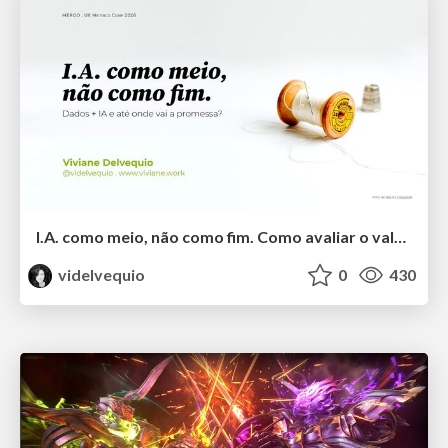
I.A. como meio, não como fim. Como avaliar o valor entregue?
videlvequio
0
430