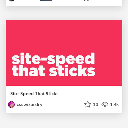
Site-Speed That Sticks
csswizardry
13
1.4k