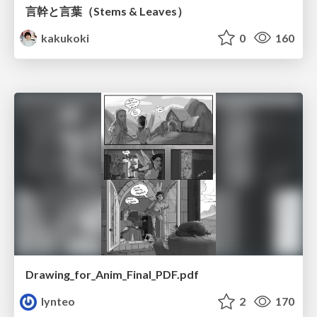
言幹と言葉（Stems & Leaves）
kakukoki
0
160
Drawing_for_Anim_Final_PDF.pdf
lynteo
2
170