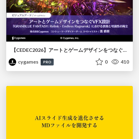
【CEDEC2026】アートとゲームデザインをつなぐVFX設計『GRANBLUE FANTASY: Relink - Endless Ragnarok』における表現と可読性の両立
cygames
0
410
PRO