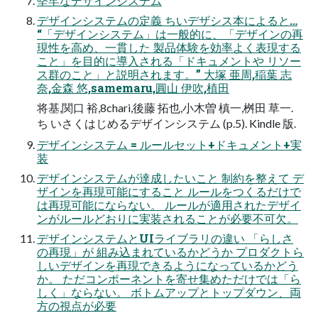
堅牢なデザインシステム
デザインシステムの定義 ちいデザシス本によると…
“「デザインシステム」は一般的に、「デザインの再
現性を高め、一貫した 製品体験を効率よく表現する
こと」を目的に導入される「ドキュメントや リソー
ス群のこと」と説明されます。” 大塚 亜周,稲葉 志
奈,金森 悠,samemaru,圓山 伊吹,植田
将基,関口 裕,8chari,後藤 拓也,小木曽 槙一,桝田 草一.
ち いさくはじめるデザインシステム (p.5). Kindle 版.
デザインシステム = ルールセット+ドキュメント+実
装
デザインシステムが達成したいこと 制約を整えて デ
ザインを再現可能にすること ルールをつくるだけで
は再現可能にならない。 ルールが適用されたデザイ
ンがルールどおりに実装されることが必要不可欠。
デザインシステムとUIライブラリの違い 「らしさ
の再現」が 組み込まれているかどうか プロダクトら
しいデザインを再現できるようになっているかどう
か。 ただコンポーネントを寄せ集めただけでは「ら
しく」ならない。 ボトムアップとトップダウン、両
方の視点が必要