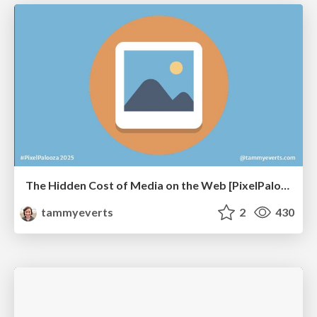
The Hidden Cost of Media on the Web [PixelPalooza 2025]
tammyeverts
2
430