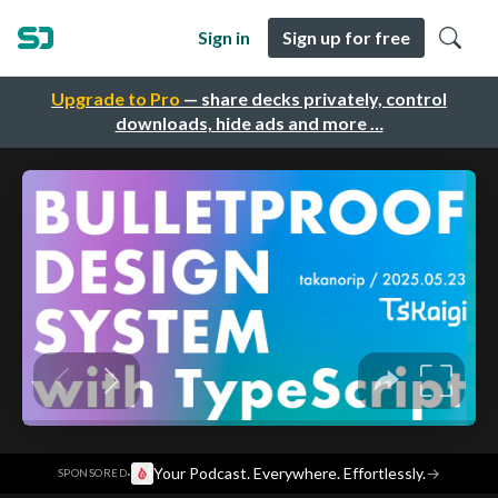
Sign in
Sign up for free
Upgrade to Pro
— share decks privately, control
downloads, hide ads and more …
·
Your Podcast. Everywhere. Effortlessly.
→
SPONSORED