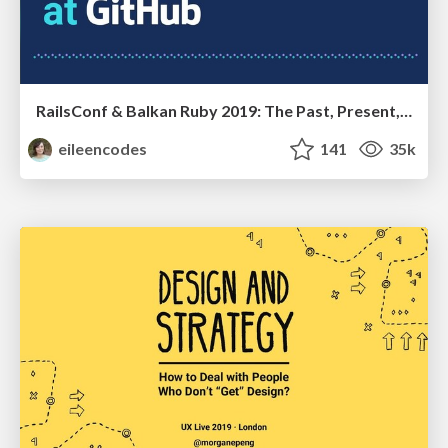
RailsConf & Balkan Ruby 2019: The Past, Present, and Future of Rails at GitHub
eileencodes
141
35k