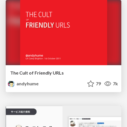
The Cult of Friendly URLs
andyhume
79
7k