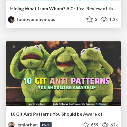
Hiding What from Whom? A Critical Review of the History of Programming languages for Music
tomoyanonymous
3
1.1k
10 Git Anti Patterns You Should be Aware of
lemiorhan
659
62k
PRO