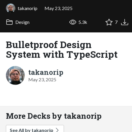
takanorip
May 23, 2025
Design
5.3k
7
Bulletproof Design
System with TypeScript
takanorip
May 23, 2025
More Decks by takanorip
See All by takanorip