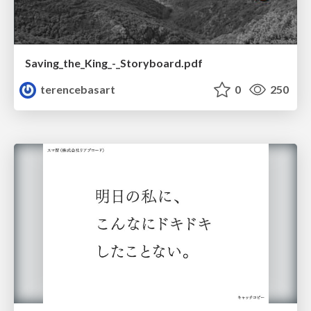
Saving_the_King_-_Storyboard.pdf
terencebasart
0
250