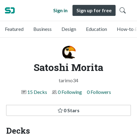
Sign in
Sign up for free
Featured
Business
Design
Education
How-to &
Satoshi Morita
tarimo34
15 Decks
0 Following
0 Followers
0 Stars
Decks