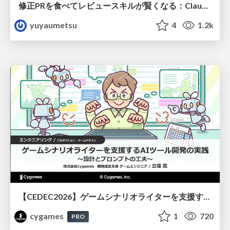
修正PRを食べてレビュースキルが賢くなる：Claude Codeによる自己改善サイクル
yuyaumetsu
4
1.2k
【CEDEC2026】ゲームシナリオライターを支援するAIツール開発の実践 ― 設計とプロンプトの工夫 ―
cygames
1
720
PRO