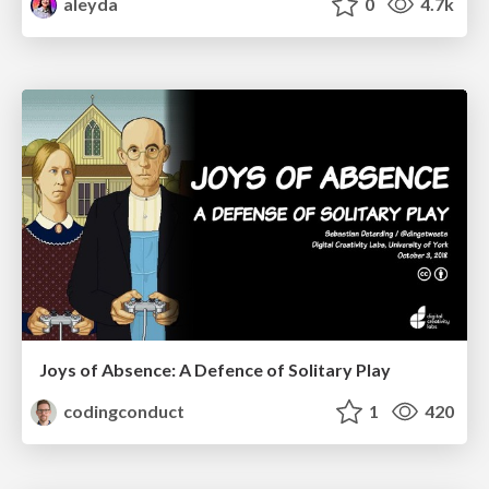
aleyda
0
4.7k
Joys of Absence: A Defence of Solitary Play
codingconduct
1
420