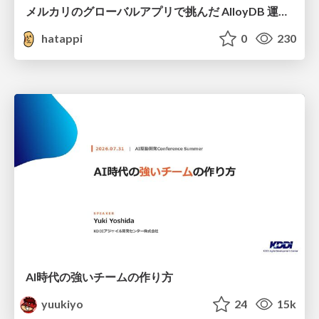
メルカリのグローバルアプリで挑んだ AlloyDB 運用と課題解決の実践記
hatappi
0
230
AI時代の強いチームの作り方
yuukiyo
24
15k