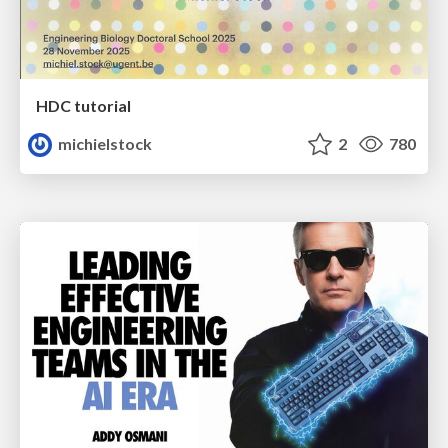
HDC tutorial
michielstock
2
780