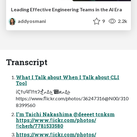
Leading Effective Engineering Teams in the AI Era
addyosmani
9
2.2k
Transcript
What I Talk about When I Talk about CLI
Tool
ίϚϯυϥΠϯπʔϧʹ͍ͭͯޠΔͱ͖ʹ๻ͷޠΔ͜ͱ
https://www.ﬂickr.com/photos/36247316@N00/310
8399560
I’m Taichi Nakashima @deeeet tcnksm
https://www.ﬂickr.com/photos/
ﬂcherb/7781533580
https://www.ﬂickr.com/photos/