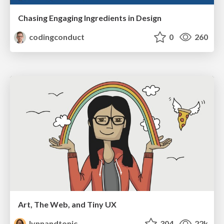
Chasing Engaging Ingredients in Design
codingconduct
0
260
Art, The Web, and Tiny UX
lynnandtonic
304
22k