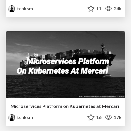
tcnksm
11
24k
Microservices Platform on Kubernetes at Mercari
tcnksm
16
17k