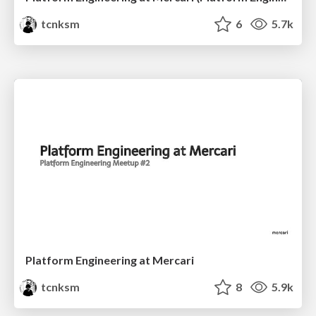
tcnksm
6
5.7k
Platform Engineering at Mercari
tcnksm
8
5.9k