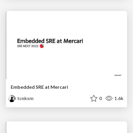
Embedded SRE at Mercari
tcnksm
0
1.6k