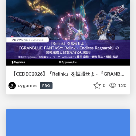
【CEDEC2026】『Relink』を拡張せよ - 『GRANBLUE FANTASY: Relink - Endless Ragnarok』の開発速度と品質を守るCI運用
cygames
0
120
PRO