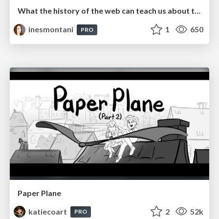
What the history of the web can teach us about the future of AI
inesmontani
1
650
PRO
Paper Plane
katiecoart
2
52k
PRO