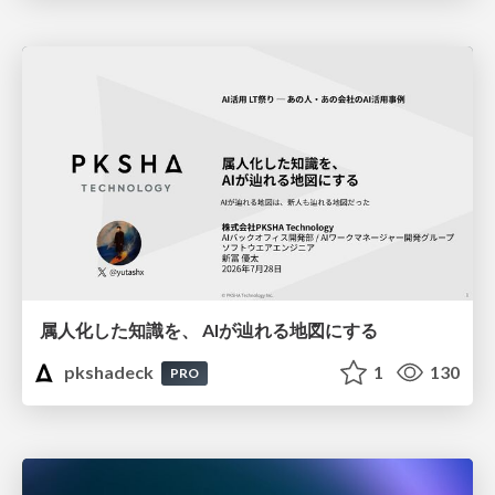
属人化した知識を、 AIが辿れる地図にする
pkshadeck
1
130
PRO