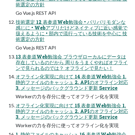
術選定の方針
Go Vue.js REST API
技術選定 12 表参道Web勉強会 • バリバリモダンな
感じに • Webアプリだけどネイティブに近い感覚で
扱えるように • 部内で流行っている技術を中心に 技
術選定の方針
Go Vue.js REST API
13 表参道Web勉強会 ブラウザローカルにデータは
存在しているのだから 周りをうまくやればオフライ
ンで見られるのでは？ オフラインで見たい！
オフライン化実現に向けて 14 表参道Web勉強会 1.
静的ファイルのキャッシュ 2. APIのオフライン対応
3. メッセージのバックグラウンド更新 Service
Workerの力を存分に使ってオフライン化を実現
オフライン化実現に向けて 15 表参道Web勉強会 1.
静的ファイルのキャッシュ 2. APIのオフライン対応
3. メッセージのバックグラウンド更新 Service
Workerの力を存分に使ってオフライン化を実現
1. 静的ファイルのキャッシュ 16 表参道Web勉強会