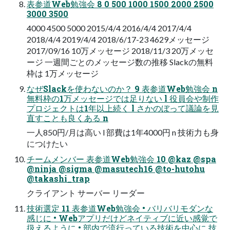
表参道Web勉強会 8 0 500 1000 1500 2000 2500
3000 3500
4000 4500 5000 2015/4/4 2016/4/4 2017/4/4
2018/4/4 2019/4/4 2018/6/17-23 4629メッセージ
2017/09/16 10万メッセージ 2018/11/3 20万メッセ
ージ 一週間ごとのメッセージ数の推移 Slackの無料
枠は 1万メッセージ
なぜSlackを使わないのか？ 9 表参道Web勉強会 n
無料枠の1万メッセージでは足りない l 役員会や制作
プロジェクトは1年以上続く l さかのぼって議論を見
直すことも良くある n
一人850円/月は高い l 部費は1年4000円 n 技術力も身
につけたい
チームメンバー 表参道Web勉強会 10 @kaz @spa
@ninja @sigma @masutech16 @to-hutohu
@takashi_trap
クライアント サーバー リーダー
技術選定 11 表参道Web勉強会 • バリバリモダンな
感じに • Webアプリだけどネイティブに近い感覚で
扱えるように • 部内で流行っている技術を中心に 技