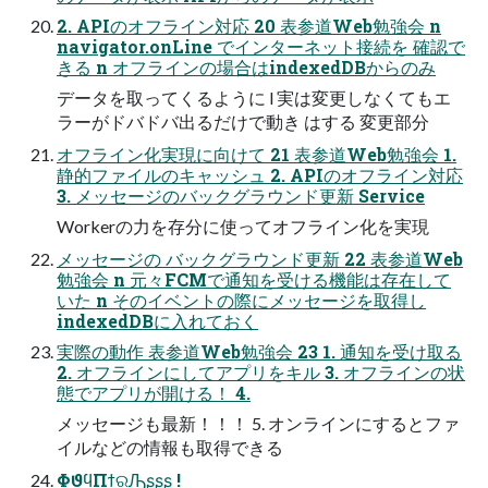
2. APIのオフライン対応 20 表参道Web勉強会 n
navigator.onLine でインターネット接続を 確認で
きる n オフラインの場合はindexedDBからのみ
データを取ってくるように l 実は変更しなくてもエ
ラーがドバドバ出るだけで動き はする 変更部分
オフライン化実現に向けて 21 表参道Web勉強会 1.
静的ファイルのキャッシュ 2. APIのオフライン対応
3. メッセージのバックグラウンド更新 Service
Workerの力を存分に使ってオフライン化を実現
メッセージの バックグラウンド更新 22 表参道Web
勉強会 n 元々FCMで通知を受ける機能は存在して
いた n そのイベントの際にメッセージを取得し
indexedDBに入れておく
実際の動作 表参道Web勉強会 23 1. 通知を受け取る
2. オフラインにしてアプリをキル 3. オフラインの状
態でアプリが開ける！ 4.
メッセージも最新！！！ 5. オンラインにするとファ
イルなどの情報も取得できる
ΦϑϥΠϯରԠʂʂʂ !