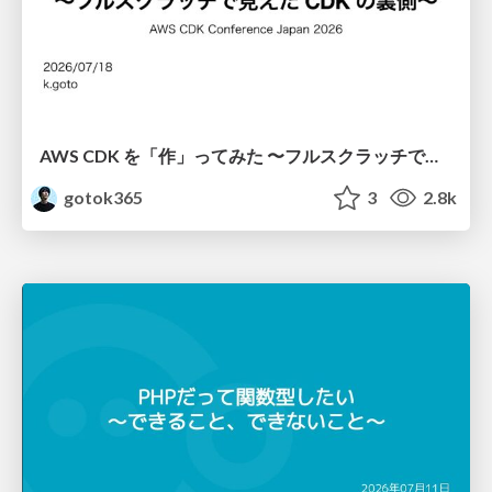
AWS CDK を「作」ってみた 〜フルスクラッチで見えた CDK の裏側〜 / aws-cdk-from-scratch
gotok365
3
2.8k