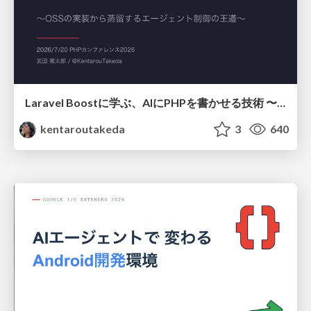
Laravel Boostに学ぶ、AIにPHPを書かせる技術 〜OSSの実装から蒸留するエージェント制御の王道〜
kentaroutakeda
3
640