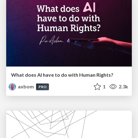
What does AI have to do with Human Rights?
axbom
1
2.3k
PRO