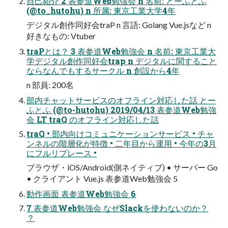
自己紹介 2 表参道Web勉強会 n 名前: とーふとふ
(@to_hutohu) n 所属: 東京工業大学4年
デジタル創作同好会traP n 言語: Golang Vue.jsなど n
好きなもの: Vtuber
traPとは？ 3 表参道Web勉強会 n 名前: 東京工業大
学デジタル創作同好会trap n デジタルに関すること
ならなんでもするサークル n 創設から4年
n 部員: 200名
部内チャットサービスのオフライン対応した話 とー
ふとふ (@to-hutohu) 2019/04/13 表参道Web勉強
会 LT traQ のオフライン対応した話
traQ • 部内向けコミュニケーションサービス • チャ
ンネルの階層化が特徴 • 二年目から運用 • 今年の3月
にフルリプレース •
ブラウザ・iOS/Android(側ネイティブ) • サーバー Go
• クライアント Vue.js 表参道Web勉強会 5
動作画面 表参道Web勉強会 6
7 表参道Web勉強会 なぜSlackを使わないのか？
？