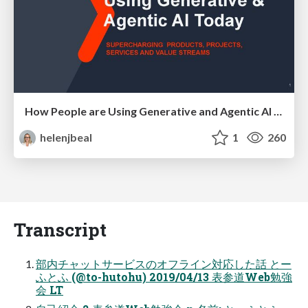
How People are Using Generative and Agentic AI to Supercharge Their Products, Projects, Services and Value Streams Today
helenjbeal
1
260
Transcript
部内チャットサービスのオフライン対応した話 とー
ふとふ (@to-hutohu) 2019/04/13 表参道Web勉強
会 LT