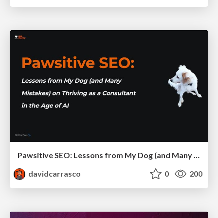
Pawsitive SEO: Lessons from My Dog (and Many Mistakes) on Thriving as a Consultant in the Age of AI
davidcarrasco
0
200