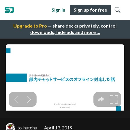
Sign in
Sign up for free
Upgrade to Pro
— share decks privately, control
downloads, hide ads and more …
to-hutohu
April 13, 2019