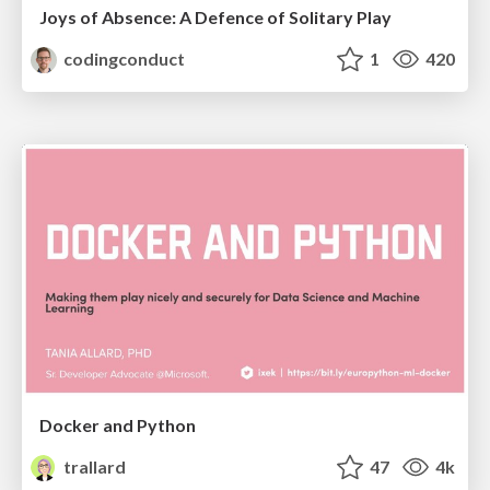
Joys of Absence: A Defence of Solitary Play
codingconduct
1
420
Docker and Python
trallard
47
4k