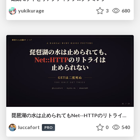
yukikurage
3
680
琵琶湖の水は止められてもNet--HTTPのリトライは止められない / You might be able to stop the water flow of Lake Biwa but you can't stop Net::HTTP retries
luccafort
0
540
PRO