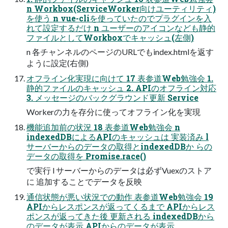
n Workbox(ServiceWorker向けユーティリティ)
を使う n vue-cliを使っていたのでプラグインを入
れて設定するだけ n ユーザーのアイコンなども静的
ファイルとしてWorkboxでキャッシュ(左側)
n 各チャンネルのページのURLでもindex.htmlを返す
ように設定(右側)
オフライン化実現に向けて 17 表参道Web勉強会 1.
静的ファイルのキャッシュ 2. APIのオフライン対応
3. メッセージのバックグラウンド更新 Service
Workerの力を存分に使ってオフライン化を実現
機能追加前の状況 18 表参道Web勉強会 n
indexedDBによるAPIのキャッシュは 実装済み l
サーバーからのデータの取得とindexedDBか らの
データの取得を Promise.race()
で実行 l サーバーからのデータは必ずVuexのストア
に 追加することでデータを反映
通信状態が悪い状況での動作 表参道Web勉強会 19
APIからレスポンスが返ってくるまで APIからレス
ポンスが返ってきた後 更新される indexedDBから
のデータが表示 APIからのデータが表示