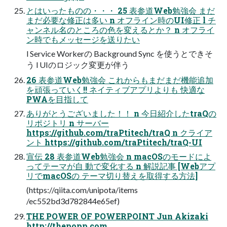
とはいったものの・・・ 25 表参道Web勉強会 まだ
まだ必要な修正は多い n オフライン時のUI修正 l チ
ャンネル名のところの色を変えるとか？ n オフライ
ン時でもメッセージを送りたい
l Service Workerの Background Sync を使うとできそ
う l UIのロジック変更が伴う
26 表参道Web勉強会 これからもまだまだ機能追加
を頑張っていく!! ネイティブアプリよりも 快適な
PWAを目指して
ありがとうございました！！ n 今日紹介したtraQの
リポジトリ n サーバー
https://github.com/traPtitech/traQ n クライア
ント https://github.com/traPtitech/traQ-UI
宣伝 28 表参道Web勉強会 n macOSのモードによ
ってテーマが自 動で変化する n 解説記事 [Webアプ
リでmacOSの テーマ切り替えを取得する方法]
(https://qiita.com/unipota/items
/ec552bd3d782844e65ef)
THE POWER OF POWERPOINT Jun Akizaki
http://thepopp.com