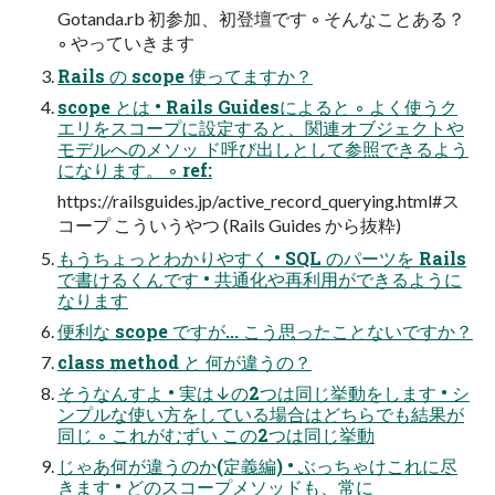
Gotanda.rb 初参加、初登壇です ◦ そんなことある？
◦ やっていきます
Rails の scope 使ってますか？
scope とは • Rails Guidesによると ◦ よく使うク
エリをスコープに設定すると、関連オブジェクトや
モデルへのメソッ ド呼び出しとして参照できるよう
になります。 ◦ ref:
https://railsguides.jp/active_record_querying.html#ス
コープ こういうやつ (Rails Guides から抜粋)
もうちょっとわかりやすく • SQL のパーツを Rails
で書けるくんです • 共通化や再利用ができるように
なります
便利な scope ですが... こう思ったことないですか？
class method と 何が違うの？
そうなんすよ • 実は↓の2つは同じ挙動をします • シ
ンプルな使い方をしている場合はどちらでも結果が
同じ ◦ これがむずい この2つは同じ挙動
じゃあ何が違うのか(定義編) • ぶっちゃけこれに尽
きます • どのスコープメソッドも、常に