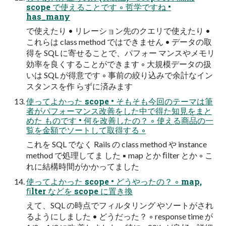
scope で使えることです ◦ 哲学ですね •
has_many
で使えたり • リレーション先のクエリで使えたり •
これらは class method ではできません • データの取
得を SQL に寄せることで、パフォー マンスやメモリ
効率を良くすることができます ◦ 大規模データの扱
いは SQL が得意です ◦ 事前の絞り込みで余計なイン
スタンスを作 らずに済みます
使ってよかった scope • そもそも今回のテーマは筆
者がパフォーマンス改善をした中で得た知見をまと
めた ものです • 何を改善したの？ ◦ 使える商品の一
覧を金額でソートして取得する ◦
これを SQL でなく Rails の class method や instance
method で処理してま した ▪ map とか ﬁlter とか ◦ こ
れに結構時間がかかってました
使ってよかった scope • どうやったの？ ◦ map,
ﬁlter などを scope に置き換
えて、SQL の時点でフィルタリング やソートがされ
るようにしました • どうだった？ ◦ response time が