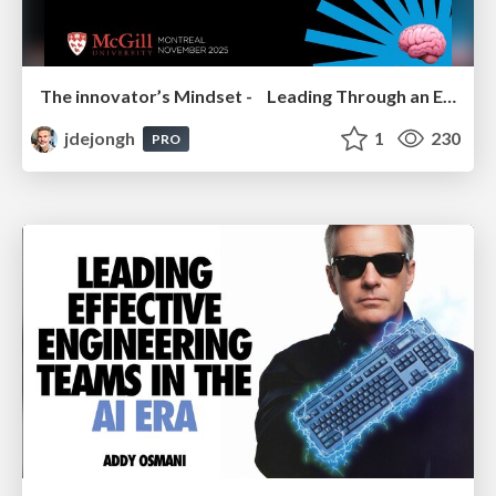
The innovator’s Mindset - Leading Through an Era of Exponential Change - McGill University 2025
jdejongh
1
230
PRO