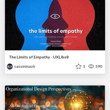
The Limits of Empathy - UXLibs8
cassininazir
1
590