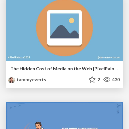
The Hidden Cost of Media on the Web [PixelPalooza 2025]
tammyeverts
2
430