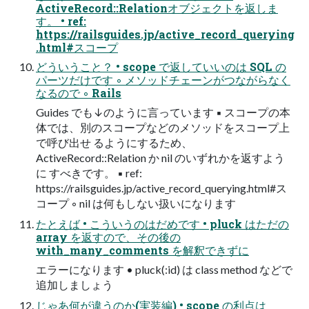
ActiveRecord::Relationオブジェクトを返しま
す。 • ref:
https://railsguides.jp/active_record_querying
.html#スコープ
どういうこと？ • scope で返していいのは SQL の
パーツだけです ◦ メソッドチェーンがつながらなく
なるので ◦ Rails
Guides でも↓のように言っています ▪ スコープの本
体では、別のスコープなどのメソッドをスコープ上
で呼び出せ るようにするため、
ActiveRecord::Relation か nil のいずれかを返すよう
に すべきです。 ▪ ref:
https://railsguides.jp/active_record_querying.html#ス
コープ ◦ nil は何もしない扱いになります
たとえば • こういうのはだめです • pluck はただの
array を返すので、その後の
with_many_comments を解釈できずに
エラーになります • pluck(:id) は class method などで
追加しましょう
じゃあ何が違うのか(実装編) • scope の利点は