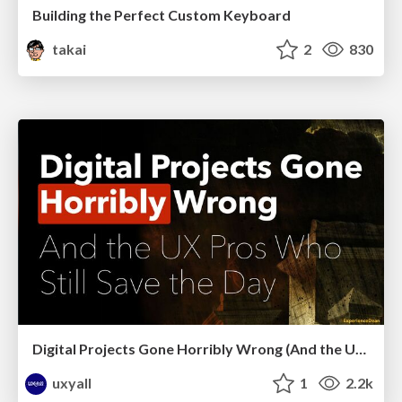
Building the Perfect Custom Keyboard
takai
2
830
Digital Projects Gone Horribly Wrong (And the UX Pros Who Still Save the Day) - Dean Schuster
uxyall
1
2.2k