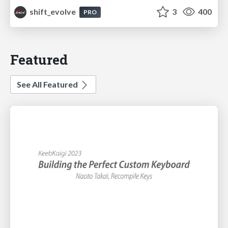
shift_evolve
3
400
PRO
Featured
See All Featured