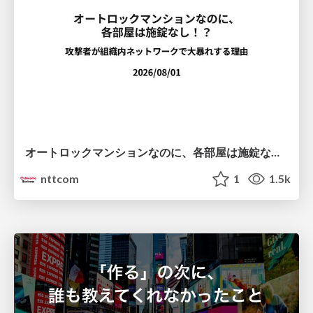
オートロックマンションなのに、各部屋は施錠なし！？ 攻撃者が組織内ネットワークで大暴れする理由 / The Front Door Is Locked, but the Rooms Are Wide Open: Why Attackers Move Freely Inside Enterprise Networks
nttcom
1
1.5k