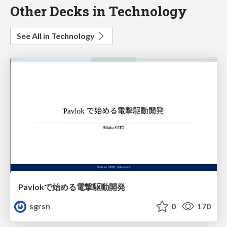
Other Decks in Technology
See All in Technology
Pavlokで始める電撃駆動開発
sgrsn
0
170