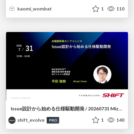
kaomi_wombat
1
110
Issue設計から始める仕様駆動開発 / 20260731 Mizuki Hirata
shift_evolve
1
140
PRO