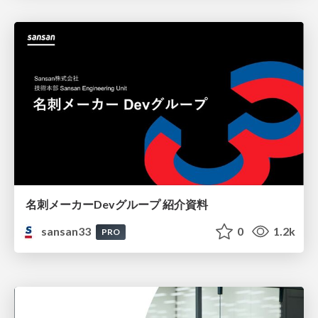
名刺メーカーDevグループ 紹介資料
sansan33
0
1.2k
PRO