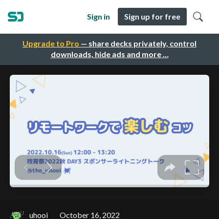
Sign in
Sign up for free
Upgrade to Pro
— share decks privately, control
downloads, hide ads and more …
uhooi
October 16, 2022