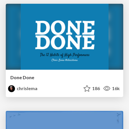
Done Done
chrislema
186
16k