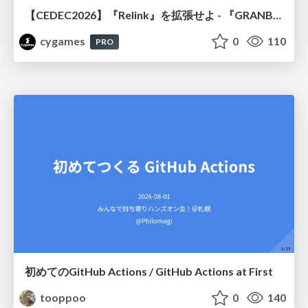
【CEDEC2026】『Relink』を拡張せよ - 『GRANBLUE FANTASY: Relink - Endless Ragnarok』の開発速度と品質を守るCI運用
cygames
0
110
PRO
初めてのGitHub Actions / GitHub Actions at First
tooppoo
0
140