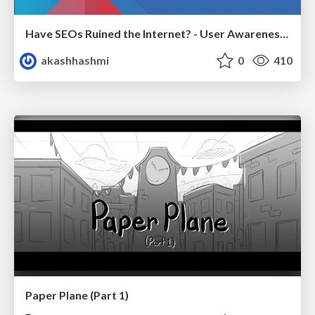
Have SEOs Ruined the Internet? - User Awareness of SEO in 2025
akashhashmi
0
410
Paper Plane (Part 1)