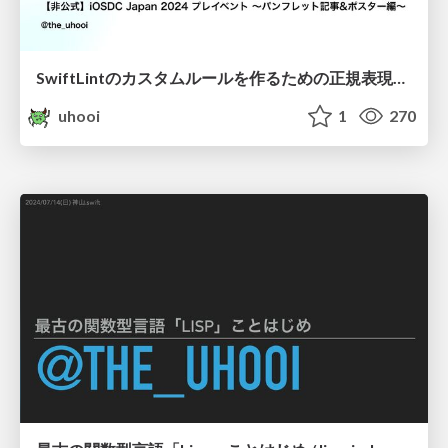
SwiftLintのカスタムルールを作るための正規表現入門 / swiftlint_regex
uhooi
1
270