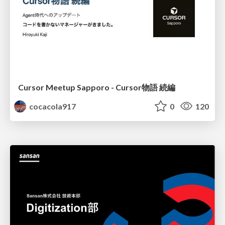
Cursor Meetup Sapporo - Cursor物語 続編
cocacola917
0
120