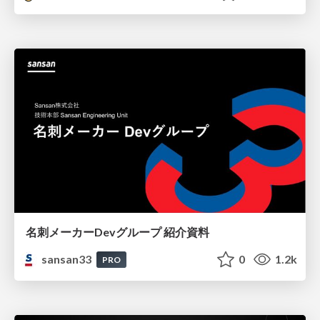
名刺メーカーDevグループ 紹介資料
sansan33
0
1.2k
PRO