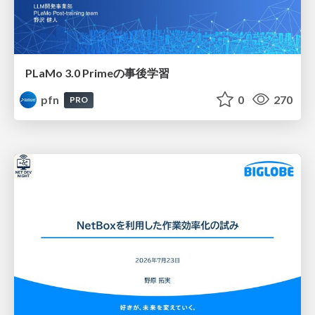
PLaMo 3.0 Primeの事後学習
pfn
0
270
PRO