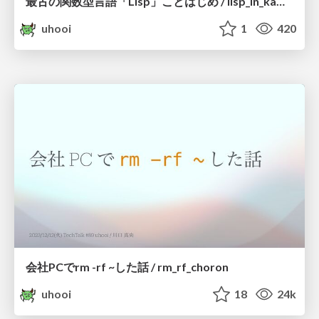
最古の関数型言語「Lisp」ことはじめ / lisp_in_kamiyama
uhooi
1
420
会社PCでrm -rf ~した話 / rm_rf_choron
uhooi
18
24k