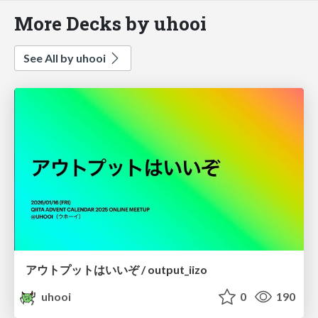
More Decks by uhooi
See All by uhooi
アウトプットはいいぞ / output_iizo
uhooi
0
190