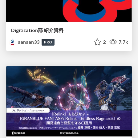
Digitization部 紹介資料
sansan33
2
7.7k
PRO