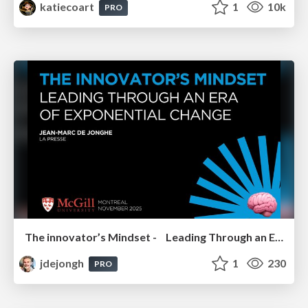
katiecoart
1
10k
PRO
The innovator’s Mindset - Leading Through an Era of Exponential Change - McGill University 2025
jdejongh
1
230
PRO