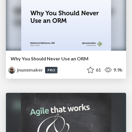
Why You Should Never Use an ORM
jnunemaker
61
9.9k
PRO