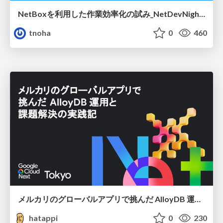
NetBoxを利用した作業効率化の試み_NetDevNight4
tnoha
0
460
メルカリのグローバルアプリで挑んだ AlloyDB 運用と課題解決の実践記
hatappi
0
230