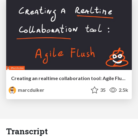
Creating an realtime collaboration tool: Agile Flush - .NET Oxford
marcduiker
35
2.5k
Transcript