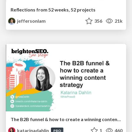
Reflections from 52 weeks, 52 projects
jeffersonlam
356
21k
The B2B funnel & how to create a winning content strategy
katarinadahlin
1
460
PRO