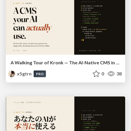
A Walking Tour of Kronk — The AI-Native CMS in 10 Slides
x5gtrn
0
38
PRO