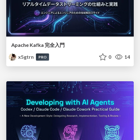
Apache Kafka 完全入門
x5gtrn
0
14
PRO