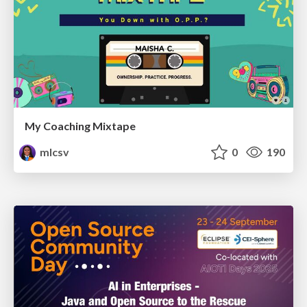
My Coaching Mixtape
mlcsv
0
190