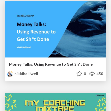
Money Talks: Using Revenue to Get Sh*t Done
nikkihalliwell
0
450