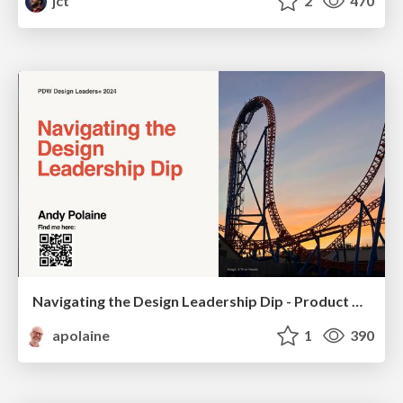
jct
2
470
Navigating the Design Leadership Dip - Product Design Week Design Leaders+ Conference 2024
apolaine
1
390