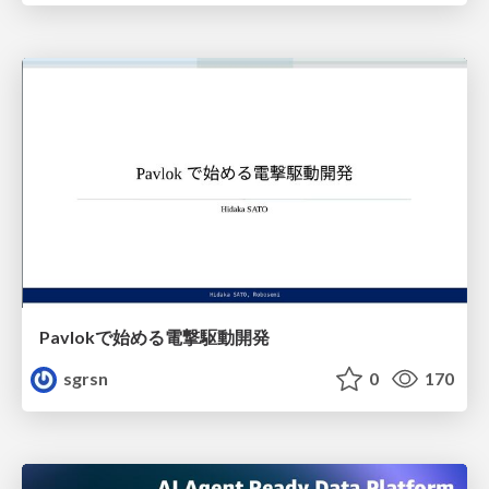
Pavlokで始める電撃駆動開発
sgrsn
0
170