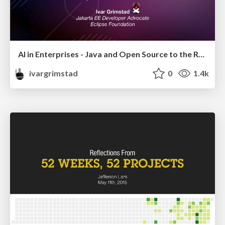
AI in Enterprises - Java and Open Source to the Rescue
ivargrimstad
0
1.4k