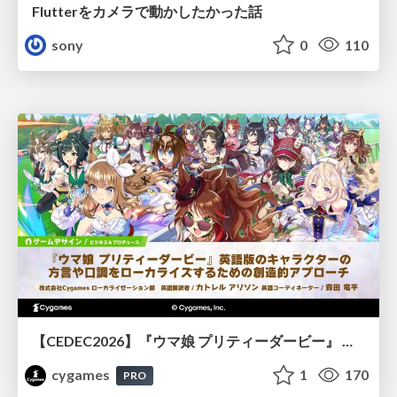
Flutterをカメラで動かしたかった話
sony
0
110
【CEDEC2026】『ウマ娘 プリティーダービー』 英語版のキャラクターの方言や口調をローカライズするための創造的アプローチ
cygames
1
170
PRO