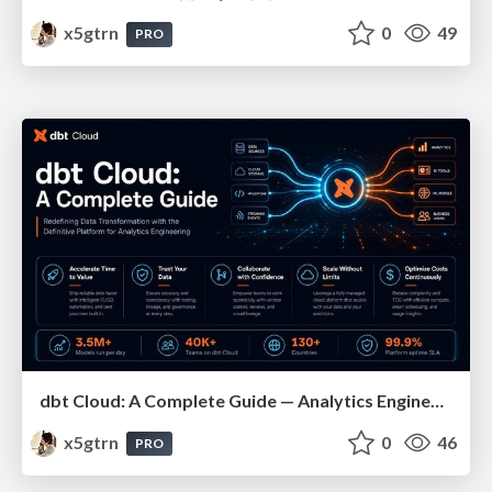
x5gtrn
0
49
PRO
dbt Cloud: A Complete Guide — Analytics Engineering at Scale
x5gtrn
0
46
PRO