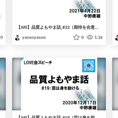
【ARI】品質よもやま話_#22（期待を合意する）
0
yasuoyasuo
0
1.1k
【ARI】品質よもやま話_#19（芸は身を助ける）