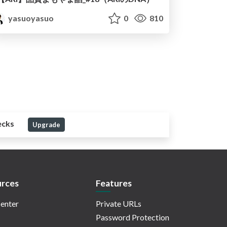
yasuoyasuo
0
810
ecks
Upgrade
rces
Features
enter
Private URLs
Password Protection