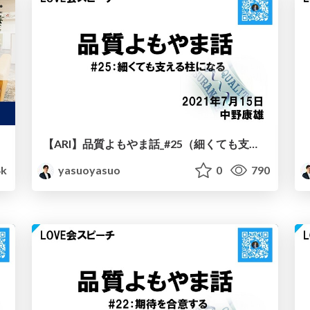
【ARI】品質よもやま話_#25（細くても支える柱になる）
4k
yasuoyasuo
0
790