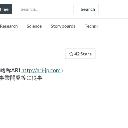
Search
 free
Research
Science
Storyboards
Technology
42 Stars
略称ARI
http://ari-jp.com
）
事業開発等に従事