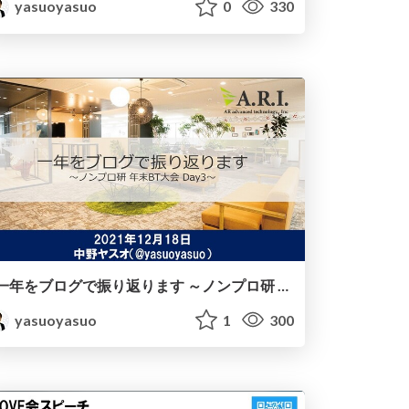
yasuoyasuo
0
330
一年をブログで振り返ります ～ノンプロ研 年末BT大会 Day3～
yasuoyasuo
1
300