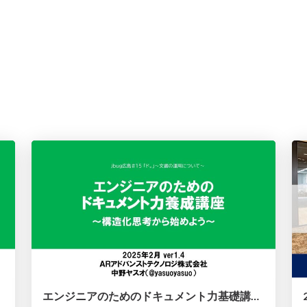
エンジニアのためのドキュメント力基礎講座〜構造化思考から始めよう〜（2025/02/15jbug広島#15発表資料）