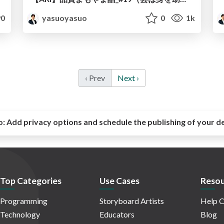
0
yasuoyasuo
0
1k
‹ Prev
Next ›
o:
Add privacy options and schedule the publishing of your d
Top Categories
Use Cases
Resou
Programming
Storyboard Artists
Help C
Technology
Educators
Blog