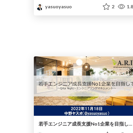
yasuoyasuo
2
1.
若手エンジニア成長支援No1企業を目指して(221118_QiitaNight_LT)