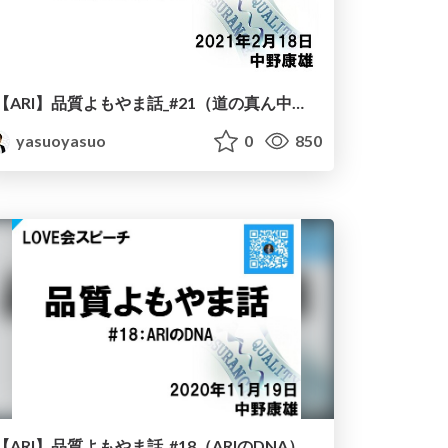
【ARI】品質よもやま話_#21（道の真ん中をきれいにする）
yasuoyasuo
0
850
【ARI】品質よもやま話_#18（ARIのDNA）