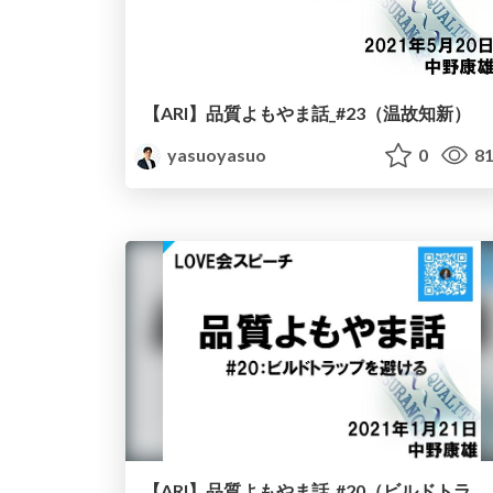
【ARI】品質よもやま話_#23（温故知新）
yasuoyasuo
0
81
【ARI】品質よもやま話_#20（ビルドトラップを避ける）