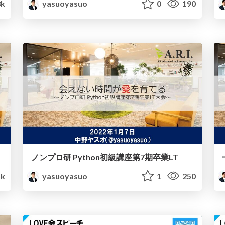
k
yasuoyasuo
0
190
ノンプロ研 Python初級講座第7期卒業LT
5k
yasuoyasuo
1
250