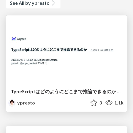
See All by ypresto
TypeScriptはどのようにどこまで推論できるのか ─ とにかく as は禁止で
ypresto
3
1.1k