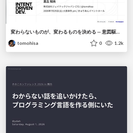
変わらないものが、変わるものを決める — 意図駆動開発 × イベントソーシング × イミュータブル | What Doesn't Change Decides What Can — IDD × Event Sourcing × Immutability
tomohisa
0
1.2k