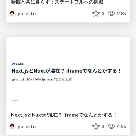
状態と共に暮らす：ステートフルへの挑戦
ypresto
3
2.8k
Next.jsとNuxtが混在？ iframeでなんとかする！
ypresto
3
4.5k