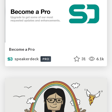
Become a Pro
speakerdeck
31
6.1k
PRO