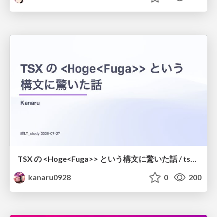
TSX の <Hoge<Fuga>> という構文に驚いた話 / tsx-type-argument-syntax
kanaru0928
0
200