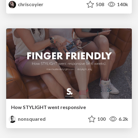
chriscoyier
508
140k
How STYLIGHT went responsive
nonsquared
100
6.2k