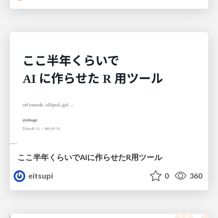
ここ半年くらいでAIに作らせたR用ツール
eitsupi
0
360