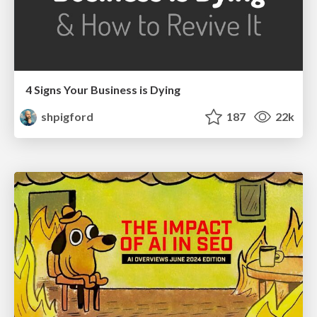
4 Signs Your Business is Dying
shpigford
187
22k