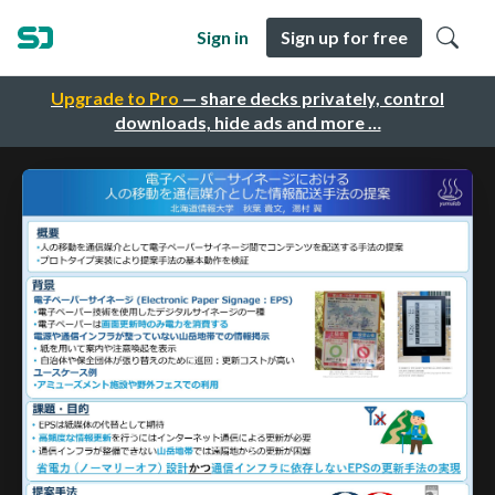
Sign in
Sign up for free
Upgrade to Pro
— share decks privately, control
downloads, hide ads and more …