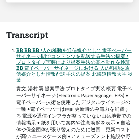
Transcript
BB BB BB •人の移動を通信媒介として電子ペーパー
サイネージ間でコンテンツを配送する手法の提案 •
プロトタイプ実装により提案手法の基本動作を検証
BB 電子ペーパーサイネージにおける 人の移動を通
信媒介とした情報配送手法の提案 北海道情報大学 秋
葉
貴文, 湯村 翼 提案手法 プロトタイプ実装 概要 電子ペ
ーパーサイネージ (Electronic Paper Signage : EPS) •
電子ペーパー技術を使用したデジタルサイネージの
一種 •電子ペーパーは画面更新時のみ電力を消費す
る 電源や通信インフラが整っていない山岳地帯での
情報掲示 • 紙を用いて案内や注意喚起を表示 • 自治
体や保全団体が張り替えのために巡回：更新コスト
が高い ユースケース例 •アミューズメント施設や野