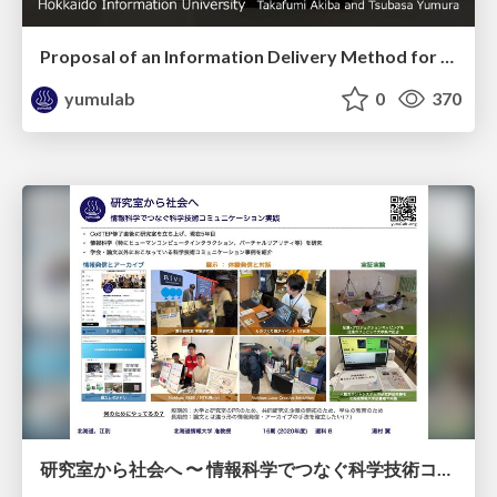
Proposal of an Information Delivery Method for Electronic Paper Signage Using Human Mobility as the Communication Medium / ICCE-Asia 2025
yumulab
0
370
研究室から社会へ 〜 情報科学でつなぐ科学技術コミュニケーション実践 / #CoSTEP20th