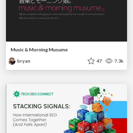
Music & Morning Musume
bryan
47
7.3k