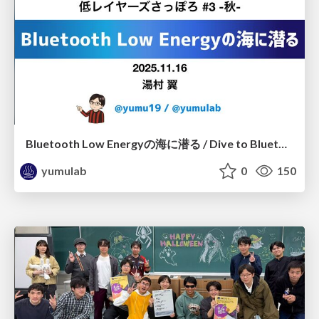
Bluetooth Low Energyの海に潜る / Dive to Bluetooth Low Energy
yumulab
0
150