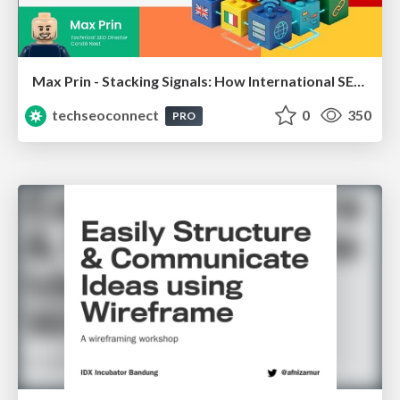
Max Prin - Stacking Signals: How International SEO Comes Together (And Falls Apart)
techseoconnect
0
350
PRO