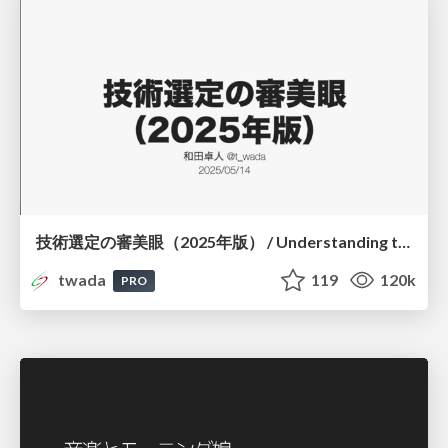
技術選定の審美眼（2025年版） / Understanding the Spiral of Technologies 2025 edition
twada
119
120k
PRO