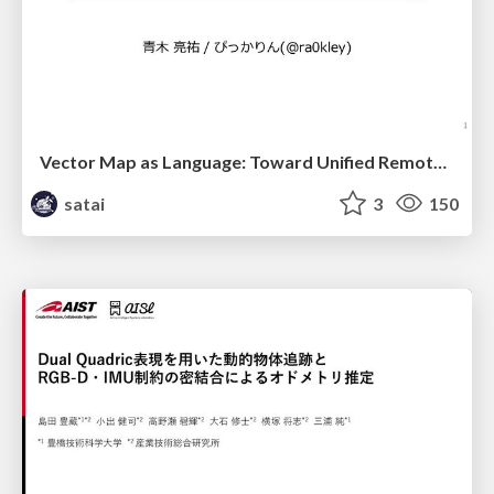
Vector Map as Language: Toward Unified Remote Sensing Vector Mapping
satai
3
150