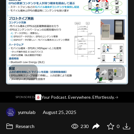
·
Your Podcast. Everywhere. Effortlessly.
→
SPONSORED
yumulab
August 25, 2025
Research
230
0