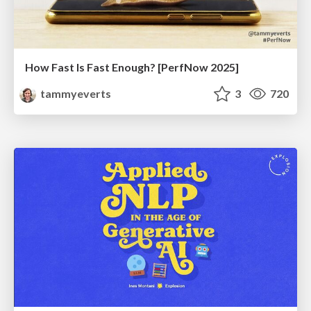
How Fast Is Fast Enough? [PerfNow 2025]
tammyeverts
3
720