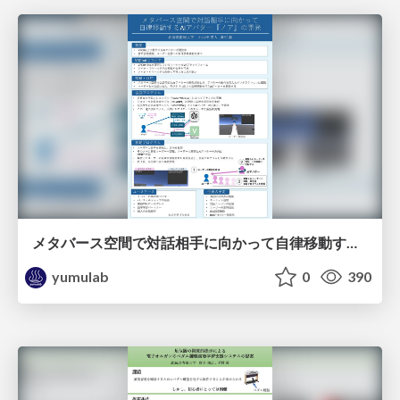
メタバース空間で対話相⼿に向かって⾃律移動するAIアバター『ノア』の開発 / EC2025-Oyamada
yumulab
0
390