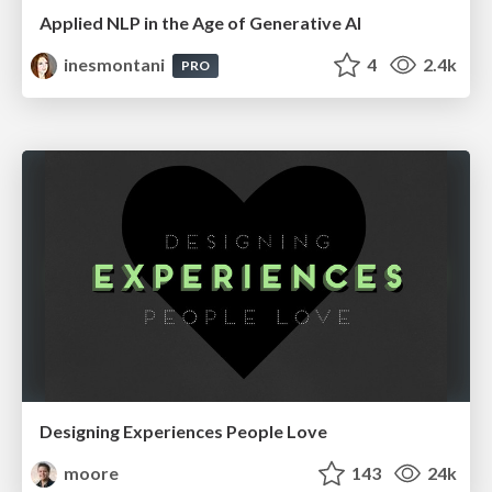
Applied NLP in the Age of Generative AI
inesmontani
4
2.4k
PRO
Designing Experiences People Love
moore
143
24k