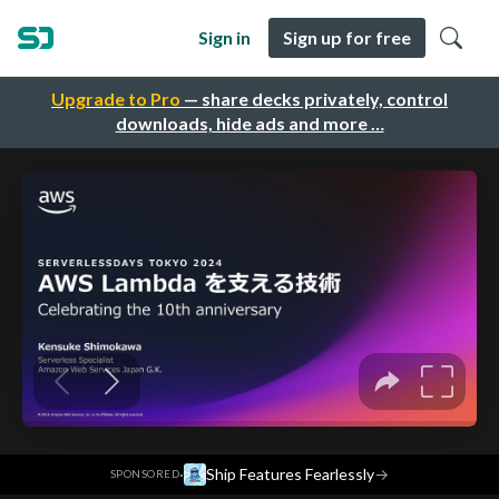
Sign in
Sign up for free
Upgrade to Pro
— share decks privately, control
downloads, hide ads and more …
·
Ship Features Fearlessly
→
SPONSORED