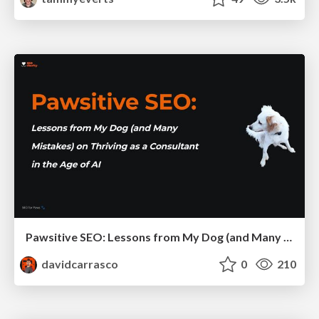
Pawsitive SEO: Lessons from My Dog (and Many Mistakes) on Thriving as a Consultant in the Age of AI
davidcarrasco
0
210