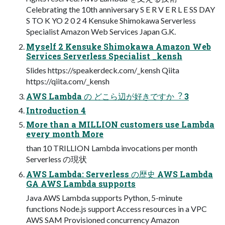
Celebrating the 10th anniversary S E R V E R L E SS DAY
S TO K YO 2 0 2 4 Kensuke Shimokawa Serverless
Specialist Amazon Web Services Japan G.K.
Myself 2 Kensuke Shimokawa Amazon Web
Services Serverless Specialist _kensh
Slides https://speakerdeck.com/_kensh Qiita
https://qiita.com/_kensh
AWS Lambda の どこら辺が好きですか︖ 3
Introduction 4
More than a MILLION customers use Lambda
every month More
than 10 TRILLION Lambda invocations per month
Serverless の現状
AWS Lambda: Serverless の歴史 AWS Lambda
GA AWS Lambda supports
Java AWS Lambda supports Python, 5-minute
functions Node.js support Access resources in a VPC
AWS SAM Provisioned concurrency Amazon