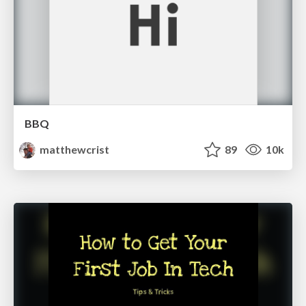
BBQ
matthewcrist
89
10k