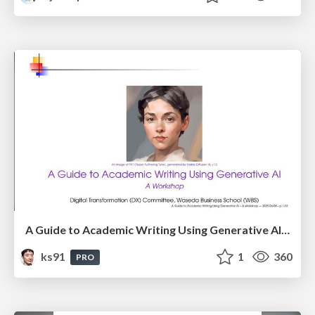
A Guide to Academic Writing Using Generative AI - A Workshop
ks91
1
360
PRO