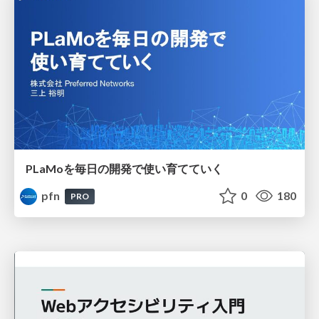
PLaMoを毎日の開発で使い育てていく
pfn
0
180
PRO