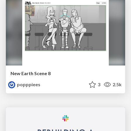
New Earth Scene 8
popppiees
3
2.5k