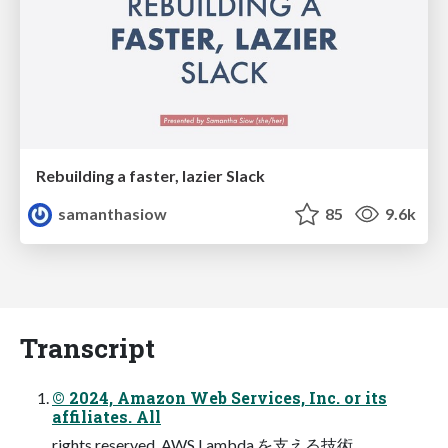
Rebuilding a faster, lazier Slack
samanthasiow
85
9.6k
Transcript
© 2024, Amazon Web Services, Inc. or its
affiliates. All
rights reserved. AWS Lambda を⽀える技術