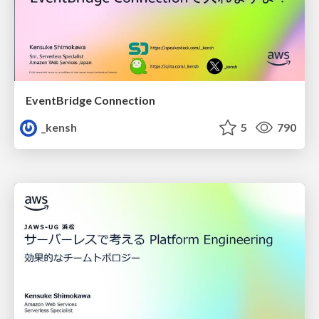
EventBridge Connection
_kensh
5
790