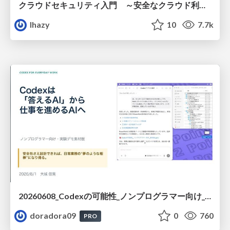
クラウドセキュリティ入門 ～安全なクラウド利用のための基礎知識～
lhazy
10
7.7k
20260608_Codexの可能性_ノンプログラマー向け_大城追記
doradora09
0
760
PRO