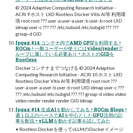
©︎ 2024 Adaptive Computing Research Initiative -
ACRi 9 ホスト LXD Rootless Docker Vitis AI等 利用環
境 root root ??? user-a user-a user-b user-b root UID
idmap user-c ??? ??? /etc/subuid /etc/subgid ??? ???
group-d GID
fpgax #14 コンテナ内でAMD GPUを利用する •
ROCm • 一般ユーザーが使うにはvideo/renderグ
ループに属している必要あり • ホストのGIDを
Rootless
Dockerコンテナまでつなげる ©︎ 2024 Adaptive
Computing Research Initiative - ACRi 10 ホスト LXD
Rootless Docker Vitis AI等 利用環境 root root ???
user-a user-a user-b user-b root UID idmap user-c ???
??? /etc/subuid /etc/subgid ??? ??? group-d video video
video render render render GID idmap
fpgax #14 生成AIを動かしてみる • ROCm Blogs •
週１以上のペースでAIを中心としたGPU活用の記
事を配信 • vLLMを動かす記事を試してみた
• Rootless Dockerを使ってvLLMのDockerイメージ