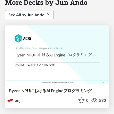
More Decks by Jun Ando
See All by Jun Ando
Ryzen NPUにおけるAI Engineプログラミング
anjn
0
580