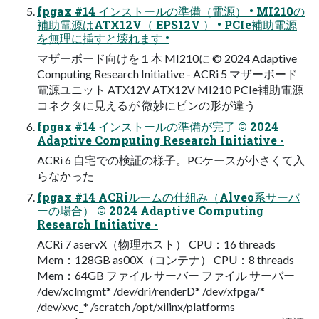
fpgax #14 インストールの準備（電源） • MI210の
補助電源はATX12V（ EPS12V ） • PCIe補助電源
を無理に挿すと壊れます •
マザーボード向けを１本 MI210に ©︎ 2024 Adaptive
Computing Research Initiative - ACRi 5 マザーボード
電源ユニット ATX12V ATX12V MI210 PCIe補助電源
コネクタに見えるが 微妙にピンの形が違う
fpgax #14 インストールの準備が完了 ©︎ 2024
Adaptive Computing Research Initiative -
ACRi 6 自宅での検証の様子。PCケースが小さくて入
らなかった
fpgax #14 ACRiルームの仕組み（Alveo系サーバ
ーの場合） ©︎ 2024 Adaptive Computing
Research Initiative -
ACRi 7 aservX（物理ホスト） CPU：16 threads
Mem：128GB as00X（コンテナ） CPU：8 threads
Mem：64GB ファイル サーバー ファイル サーバー
/dev/xclmgmt* /dev/dri/renderD* /dev/xfpga/*
/dev/xvc_* /scratch /opt/xilinx/platforms