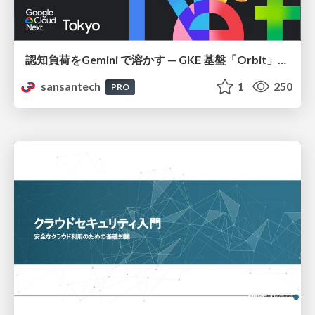
認知負荷をGemini で溶かす — GKE 基盤「Orbit」における AI エージェントの実践
sansantech
1
250
PRO