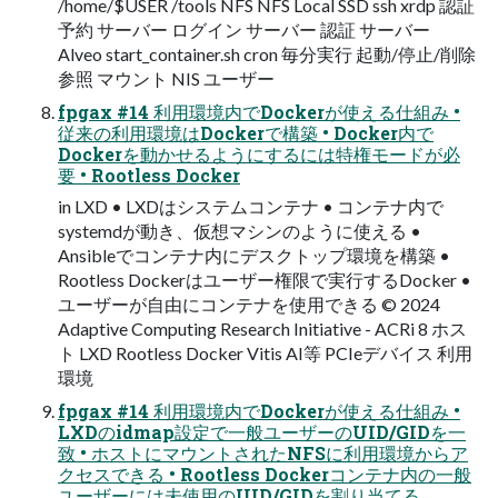
/home/$USER /tools NFS NFS Local SSD ssh xrdp 認証
予約 サーバー ログイン サーバー 認証 サーバー
Alveo start_container.sh cron 毎分実行 起動/停止/削除
参照 マウント NIS ユーザー
fpgax #14 利用環境内でDockerが使える仕組み •
従来の利用環境はDockerで構築 • Docker内で
Dockerを動かせるようにするには特権モードが必
要 • Rootless Docker
in LXD • LXDはシステムコンテナ • コンテナ内で
systemdが動き、仮想マシンのように使える •
Ansibleでコンテナ内にデスクトップ環境を構築 •
Rootless Dockerはユーザー権限で実行するDocker •
ユーザーが自由にコンテナを使用できる ©︎ 2024
Adaptive Computing Research Initiative - ACRi 8 ホス
ト LXD Rootless Docker Vitis AI等 PCIeデバイス 利用
環境
fpgax #14 利用環境内でDockerが使える仕組み •
LXDのidmap設定で一般ユーザーのUID/GIDを一
致 • ホストにマウントされたNFSに利用環境からア
クセスできる • Rootless Dockerコンテナ内の一般
ユーザーには未使用のUID/GIDを割り当てる