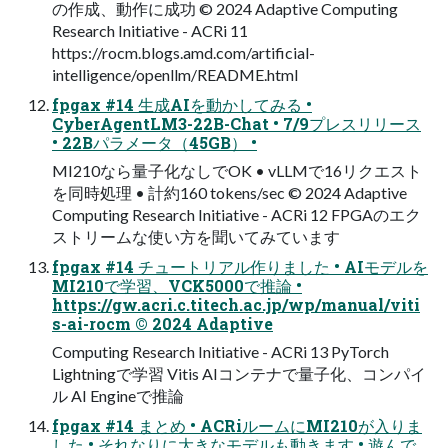
の作成、動作に成功 ©︎ 2024 Adaptive Computing
Research Initiative - ACRi 11
https://rocm.blogs.amd.com/artificial-
intelligence/openllm/README.html
fpgax #14 生成AIを動かしてみる •
CyberAgentLM3-22B-Chat • 7/9プレスリリース
• 22Bパラメータ（45GB） •
MI210なら量子化なしでOK • vLLMで16リクエスト
を同時処理 • 計約160 tokens/sec ©︎ 2024 Adaptive
Computing Research Initiative - ACRi 12 FPGAのエク
ストリームな使い方を聞いてみています
fpgax #14 チュートリアル作りました • AIモデルを
MI210で学習、VCK5000で推論 •
https://gw.acri.c.titech.ac.jp/wp/manual/viti
s-ai-rocm ©︎ 2024 Adaptive
Computing Research Initiative - ACRi 13 PyTorch
Lightningで学習 Vitis AIコンテナで量子化、コンパイ
ル AI Engineで推論
fpgax #14 まとめ • ACRiルームにMI210が入りま
した • それなりに大きなモデルも動きます • 遊んで