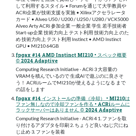
して利用するスタイル • Forumを通じて大学教員や
ACRi企業が技術支援を実施 • Xilinxアクセラレータ
カード • Alveo U50 / U200 / U250 / U280 / VCK5000
Alveo Arty ACRi 参加企業 一般企業 学生 若手技術者
Start-up企業 技術力向上 テスト利用 技術力向上 のた
め 技術力向上 テスト利用 Instinct • AMD Instinct
GPU • MI210 64GB
fpgax #14 AMD Instinct MI210 • スペック概要
©︎ 2024 Adaptive
Computing Research Initiative - ACRi 3 大容量の
VRAMを積んでいるので 生成AIで遊ぶのに良さそ
う！ ACRiルームでMI210が使えるようになる まで
の話をします
fpgax #14 インストールの準備（冷却） • MI210は
ファン無しなので冷却ファンを作る • ACRiルームに
ラックサーバーはありません ©︎ 2024 Adaptive
Computing Research Initiative - ACRi 4 1. ファンを取
り付けるアダプタを印刷 2. ちょうど良いねじ穴にね
じ止め 3. ファンを装着