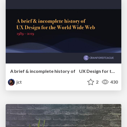
A brief & incomplete history of UX Design for the World Wide Web: 1989–2019
jct
2
430