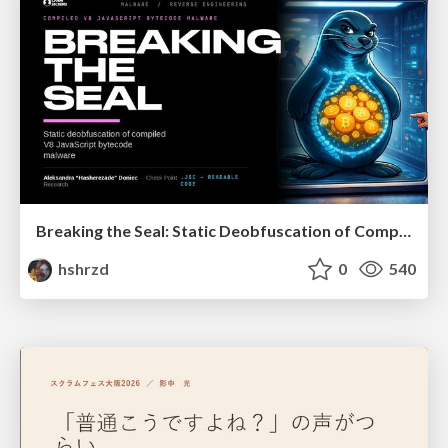
Breaking the Seal: Static Deobfuscation of Compiled V8 JavaScript Bytecode Malware
hshrzd
0
540