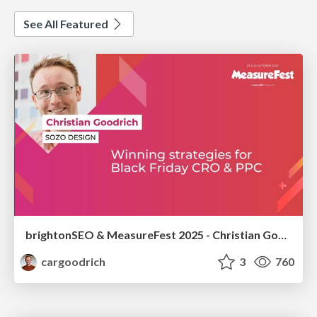
See All Featured
brightonSEO & MeasureFest 2025 - Christian Goodrich - Winning strategies for Black Friday CRO & PPC
cargoodrich
3
760