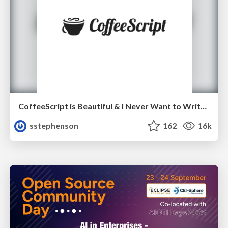
CoffeeScript is Beautiful & I Never Want to Write Plain JavaScript Again
sstephenson
162
16k