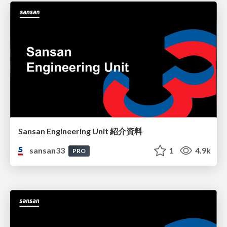
Sansan Engineering Unit 紹介資料
sansan33
1
4.9k
PRO