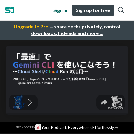
Sign in
Sign up for free
Upgrade to Pro
— share decks privately, control
downloads, hide ads and more …
·
Your Podcast. Everywhere. Effortlessly.
→
SPONSORED