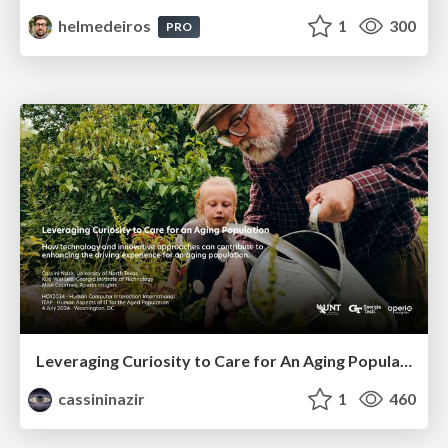
helmedeiros
1
300
PRO
Leveraging Curiosity to Care for An Aging Population
cassininazir
1
460