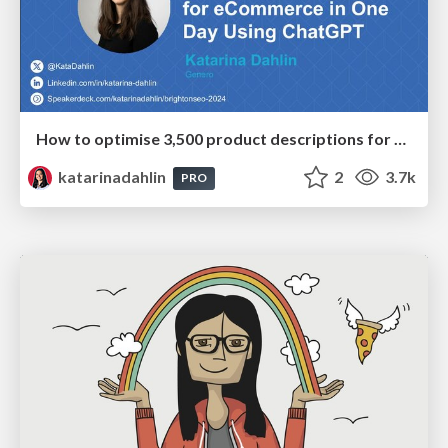
How to optimise 3,500 product descriptions for ecommerce in one day using ChatGPT
katarinadahlin
2
3.7k
PRO