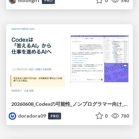
moongift
0
540
PRO
20260608_Codexの可能性_ノンプログラマー向け_大城追記
doradora09
0
760
PRO