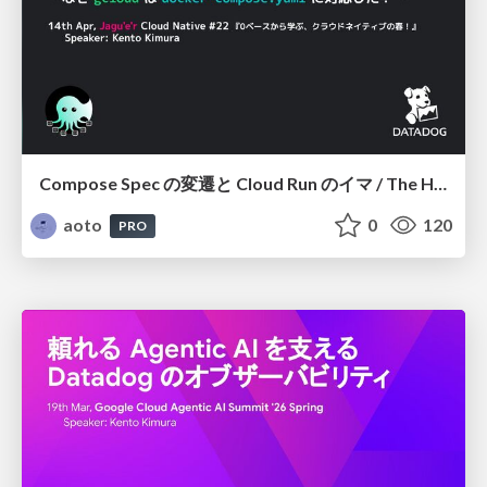
Compose Spec の変遷と Cloud Run のイマ / The History of Compose Spec and Cloud Run Support
aoto
0
120
PRO