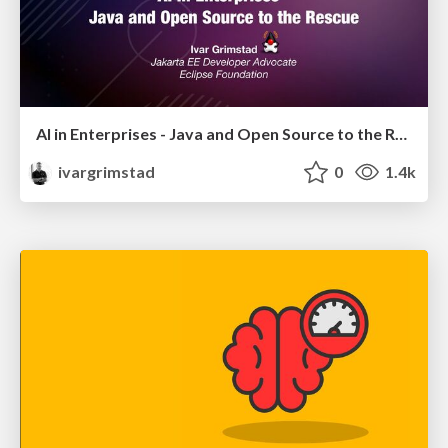
AI in Enterprises - Java and Open Source to the Rescue
ivargrimstad
0
1.4k