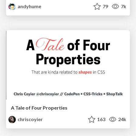
andyhume
79
7k
A Tale of Four Properties
chriscoyier
163
24k