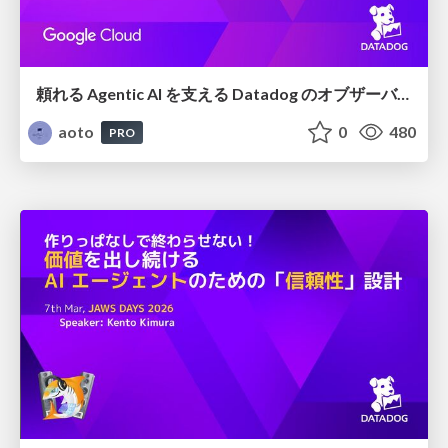
頼れる Agentic AI を支える Datadog のオブザーバビリティ / Powering Reliable Agentic AI with Datadog Observability
aoto
0
480
PRO