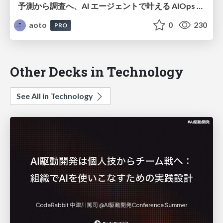
予測から調査へ、AI エージェントで叶える AIOps の未来 / From Prediction to Investigation: The Future of AIOps with AI Agents
aoto
0
230
PRO
Other Decks in Technology
See All in Technology