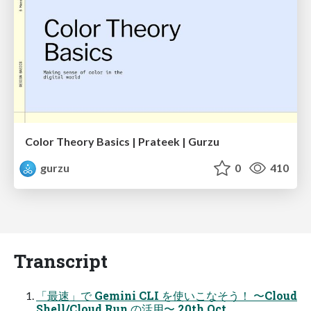
Color Theory Basics | Prateek | Gurzu
gurzu
0
410
Transcript
「最速」で Gemini CLI を使いこなそう！ 〜Cloud
Shell/Cloud Run の活用〜 20th Oct,