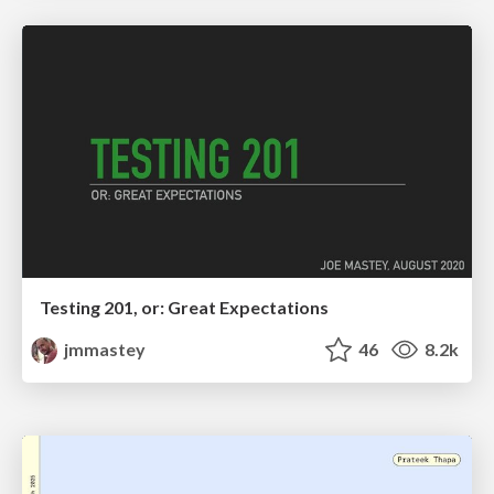
Testing 201, or: Great Expectations
jmmastey
46
8.2k