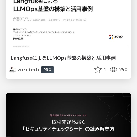
LangfuseによるLLMOps基盤の構築と活用事例
zozotech
1
290
PRO