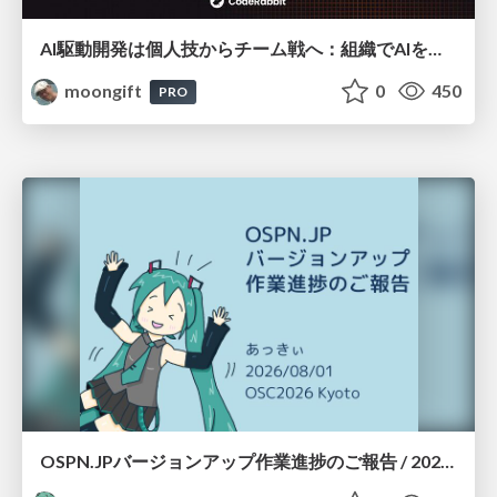
AI駆動開発は個人技からチーム戦へ：組織でAIを使いこなすための実践設計
moongift
0
450
PRO
OSPN.JPバージョンアップ作業進捗のご報告 / 20260801-osc26kyoto