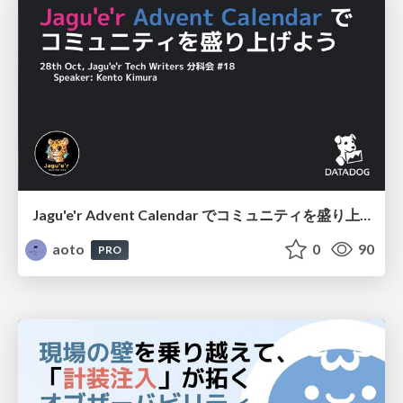
Jagu'e'r Advent Calendar でコミュニティを盛り上げよう / Join us the community with Jagu'e'r Advent Calendar
aoto
0
90
PRO