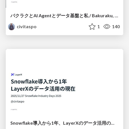
バクラクとAI Agentとデータ基盤と私 / Bakuraku, AI Agents, Data Infrastructure, and Me
civitaspo
1
140
Snowflake導入から1年、LayerXのデータ活用の現在 / One Year into Snowflake: How LayerX Uses Data Today