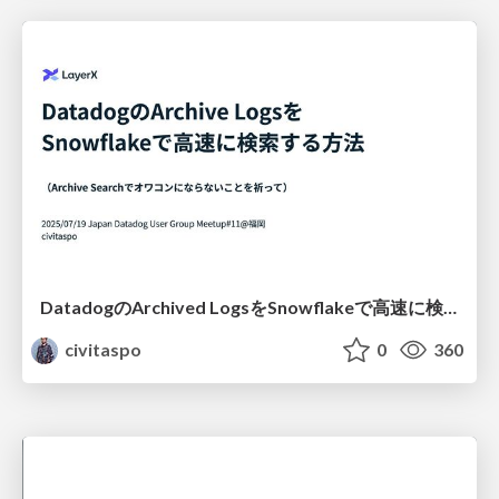
DatadogのArchived LogsをSnowflakeで高速に検索する方法（Archive Searchでオワコンにならないことを祈って） / How to search Datadog Archived Logs quickly with Snowflake (hoping Datadog Archive Search doesn’t make this obsolete)
civitaspo
0
360