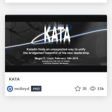
KATA
mclloyd
35
15k
PRO