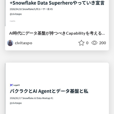
AI時代にデータ基盤が持つべきCapabilityを考える + Snowflake Data Superheroやっていき宣言 / Considering the Capabilities Data Platforms Should Have in the AI Era + Declaration of Commitment as a Snowflake Data Superhero
civitaspo
0
200