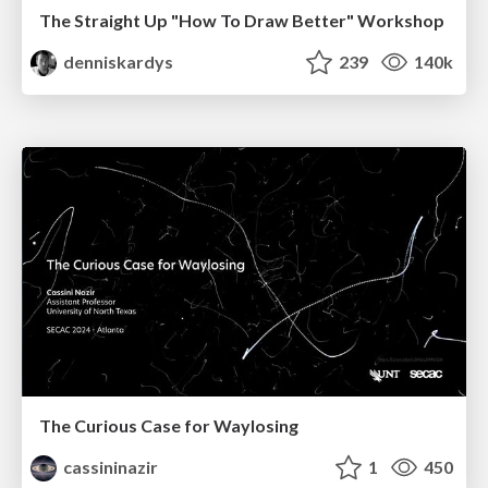
The Straight Up "How To Draw Better" Workshop
denniskardys
239
140k
The Curious Case for Waylosing
cassininazir
1
450