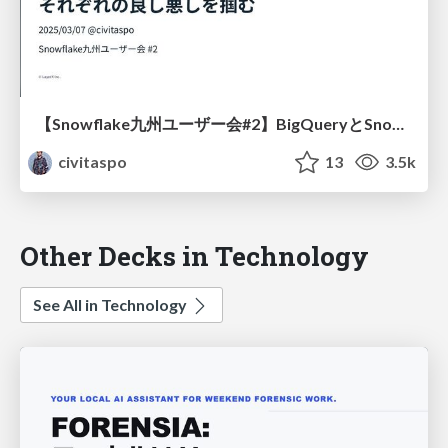
【Snowflake九州ユーザー会#2】BigQueryとSnowflakeを比較してそれぞれの良し悪しを掴む / BigQuery vs Snowflake: Pros & Cons
civitaspo
13
3.5k
Other Decks in Technology
See All in Technology