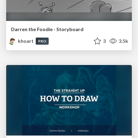
Darren the Foodie - Storyboard
khoart
3
3.5k
PRO