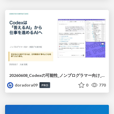
20260608_Codexの可能性_ノンプログラマー向け_大城追記
doradora09
0
770
PRO