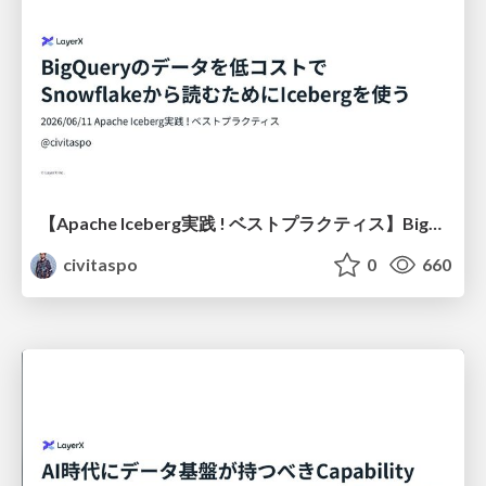
【Apache Iceberg実践 ! ベストプラクティス】BigQueryのデータを低コストでSnowflakeから読めるようにするためにIcebergを使う / Using Iceberg for Cost-Effective BigQuery Data Access from Snowflake
civitaspo
0
660