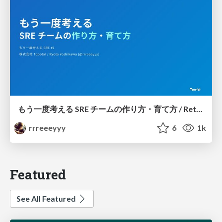
もう一度考える SRE チームの作り方・育て方 / Rethinking SRE #1: Building and Growing SRE Teams
rrreeeyyy
6
1k
Featured
See All Featured