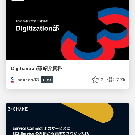
Digitization部 紹介資料
sansan33
2
7.7k
PRO