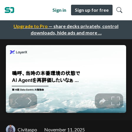
Sign in
Sign up for free
Upgrade to Pro
— share decks privately, control
downloads, hide ads and more …
Civitaspo
November 11, 2025