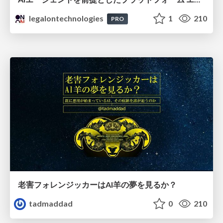
legalontechnologies
1
210
PRO
老害フォレンジッカーはAI羊の夢を見るか？
tadmaddad
0
210