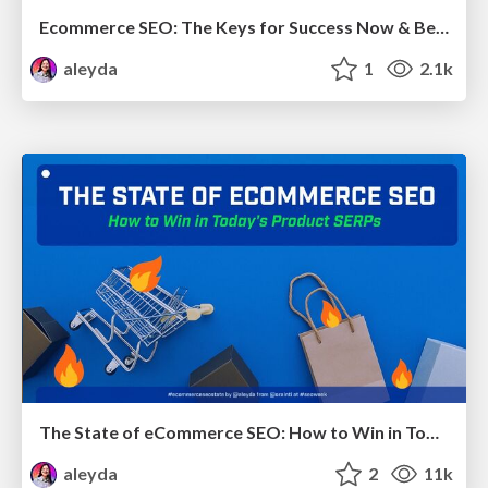
Ecommerce SEO: The Keys for Success Now & Beyond - #SERPConf2024
aleyda
1
2.1k
The State of eCommerce SEO: How to Win in Today's Products SERPs - #SEOweek
aleyda
2
11k