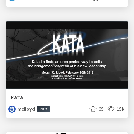
KATA
mclloyd
35
15k
PRO