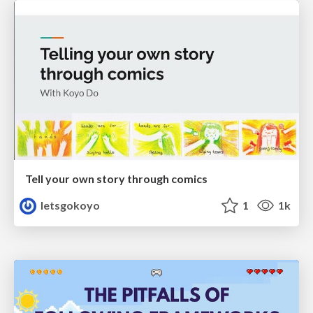
Tell your own story through comics
letsgokoyo
1
1k