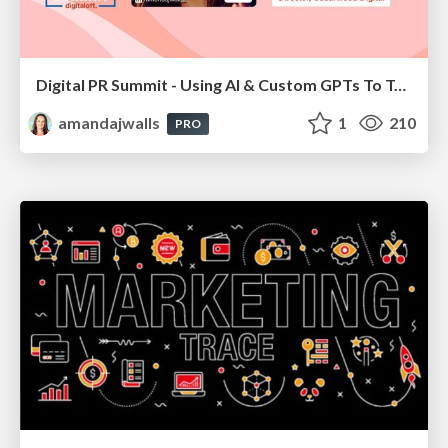
Digital PR Summit - Using AI & Custom GPTs To Take Your Digital PR Campaigns To The Next Level [Amanda Walls]
amandajwalls
1
210
PRO