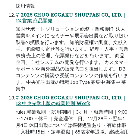
採用情報
© 2025 CHUO KOGAKU SHUPPAN CO., LTD.｜
12 営業 商品開発
知財サポート ソリューション 総務・業務 制作 法人
営業をメインに セミナーや展示会出展など 取り扱い
製品の拡販を行います。 知的財産権の調査、文献入
手、 包袋取り寄せ等を行います。 経理・人事・営業
事務 売上の管理、伝票発行などを 行います。 商品
企画、自社システムの 開発を行います。 カスタマー
サポートや 海外製品の販売窓口を担当します。 DB
コンテンツの構築や 受託コンテンツの作成を行い ま
す。 中央光学出版の職種 Job Type 募集中 募集中 募
集中
© 2025 CHUO KOGAKU SHUPPAN CO., LTD.｜
13 中央光学出版の就業規則 Work
rules 就業規則 ・試用期間｜3ヶ月 ・就業時間｜9:00
～17:00 ・休日 ｜完全週休二日、12月29日～翌年1
月4日 休日出勤については振替処置あり ・有給休暇
｜入社時15日 ・定年退職｜65歳定年退職、継続雇用