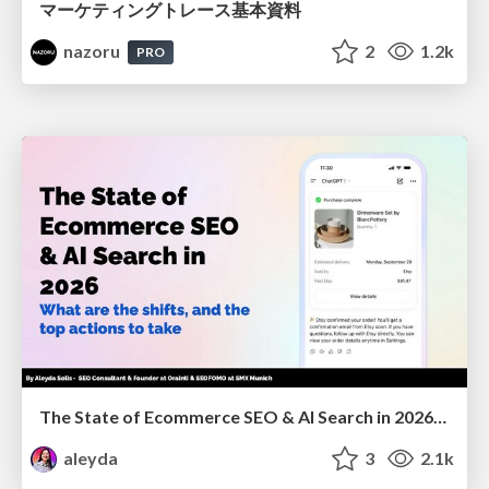
マーケティングトレース基本資料
nazoru
2
1.2k
PRO
The State of Ecommerce SEO & AI Search in 2026: What are the shifts, and the top actions to take - SMX Munich
aleyda
3
2.1k