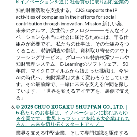
5 イノベーションを通じ 社会貢献に取り組む企業の
知的財産活動を支援する。 CKS supports the IP
activities of companies in their efforts for social
contribution through innovation. Mission 新しい薬、
未来のクルマ、次世代テクノロジー―― そんなイノ
ベーションを本当に社会に届けるためには、守る仕
組みが必要です。 私たちの仕事は、その仕組みをつ
くること。 特許調査や翻訳、資料取り寄せのアウト
ソーシングサービス。 グローバル特許検索ツールや
知財管理システム、E-Learningのソフトウェア。 50
年前、マイクロフィルムから始まった挑戦は、今や
AIの時代へ。 知財業界は大きく変わろうとしていま
す。その最前線で、一緒に未来を支える仲間を探し
ています。 「世界を変えるアイデアを、裏側で支え
る」
© 2025 CHUO KOGAKU SHUPPAN CO., LTD.｜
6 私たちのお客様は、イノベーションに挑むあらゆ
る企業です。 世界トップシェアを誇る大企業はもち
ろん、未来を切り拓くスタートアップ、
業界を支える中堅企業、そして専門知識を駆使する