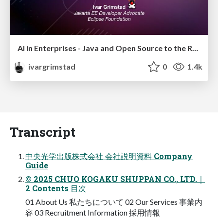
AI in Enterprises - Java and Open Source to the Rescue
ivargrimstad
0
1.4k
Transcript
中央光学出版株式会社 会社説明資料 Company
Guide
© 2025 CHUO KOGAKU SHUPPAN CO., LTD.｜
2 Contents 目次
01 About Us 私たちについて 02 Our Services 事業内
容 03 Recruitment Information 採用情報