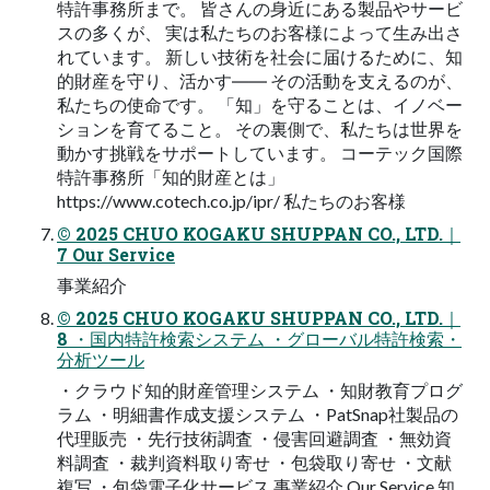
特許事務所まで。 皆さんの身近にある製品やサービ
スの多くが、 実は私たちのお客様によって生み出さ
れています。 新しい技術を社会に届けるために、知
的財産を守り、活かす―― その活動を支えるのが、
私たちの使命です。 「知」を守ることは、イノベー
ションを育てること。 その裏側で、私たちは世界を
動かす挑戦をサポートしています。 コーテック国際
特許事務所「知的財産とは」
https://www.cotech.co.jp/ipr/ 私たちのお客様
© 2025 CHUO KOGAKU SHUPPAN CO., LTD.｜
7 Our Service
事業紹介
© 2025 CHUO KOGAKU SHUPPAN CO., LTD.｜
8 ・国内特許検索システム ・グローバル特許検索・
分析ツール
・クラウド知的財産管理システム ・知財教育プログ
ラム ・明細書作成支援システム ・PatSnap社製品の
代理販売 ・先行技術調査 ・侵害回避調査 ・無効資
料調査 ・裁判資料取り寄せ ・包袋取り寄せ ・文献
複写 ・包袋電子化サービス 事業紹介 Our Service 知