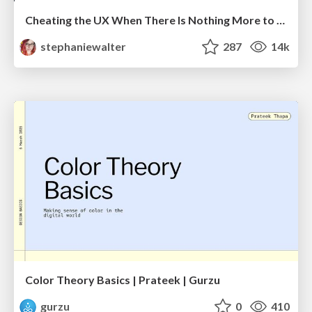
Cheating the UX When There Is Nothing More to Optimize - PixelPioneers
stephaniewalter
287
14k
Color Theory Basics | Prateek | Gurzu
gurzu
0
410