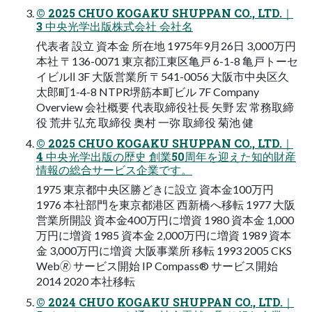
© 2025 CHUO KOGAKU SHUPPAN CO., LTD.｜
3 中央光学出版株式会社 会社名
代表者 設立 資本金 所在地 1975年9月26日 3,000万円
本社 〒136-0071 東京都江東区亀戸 6-1-8 亀戸トーセ
イビルⅡ 3F 大阪営業所 〒541-0056 大阪市中央区久
太郎町1-4-8 NTPR堺筋本町ビル 7F Company
Overview 会社概要 代表取締役社長 矢野 宏 常務取締
役 荒井 弘充 取締役 奥村 一弥 取締役 菊池 健
© 2025 CHUO KOGAKU SHUPPAN CO., LTD.｜
4 中央光学出版の歴史 創業50周年を迎えた知的財産
情報の総合サービス企業です。
1975 東京都中央区勝どきに設立 資本金100万円
1976 本社部門を東京都港区 西新橋へ移転 1977 大阪
営業所開設 資本金400万円に増資 1980 資本金 1,000
万円に増資 1985 資本金 2,000万円に増資 1989 資本
金 3,000万円に増資 大阪事業所 移転 1993 2005 CKS
Web🄬 サービス開始 IP Compass® サービス開始
2014 2020 本社移転
© 2024 CHUO KOGAKU SHUPPAN CO., LTD.｜