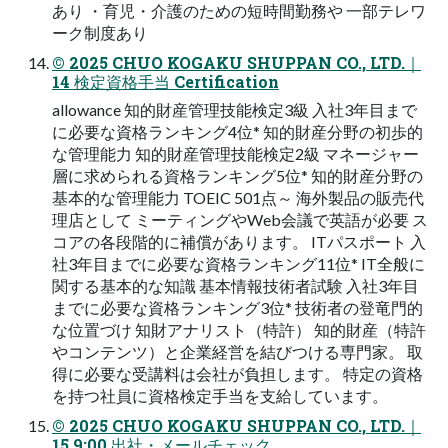
あり ・育児・介護のための短時間勤務や 一部テレワ
ーク制度あり
© 2025 CHUO KOGAKU SHUPPAN CO., LTD.｜
14 検定資格手当 Certification
allowance 知的財産管理技能検定3級 入社3年目まで
に必要な資格ランキング4位* 知的財産分野の初歩的
な管理能力 知的財産管理技能検定2級 マネージャー
層に求められる資格ランキング5位* 知的財産分野の
基本的な管理能力 TOEIC 501点～ 海外製品の販売代
理店として ミーティングやWeb会議で英語が必要 ス
コアの各段階的に補償があります。 ITパスポート 入
社3年目までに必要な資格ランキング11位* IT全般に
関する基本的な知識 基本情報技術者試験 入社3年目
までに必要な資格ランキング3位* 技術者の登竜門的
な位置づけ 知財アナリスト（特許） 知的財産（特許
やコンテンツ）と企業経営を結びつける専門家。 取
得に必要な受講料は会社が負担します。 特定の資格
を持つ社員に資格検定手当を支給しています。
© 2025 CHUO KOGAKU SHUPPAN CO., LTD.｜
15 9:00 出社・メールチェック