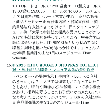
10:00 ルートセールス 12:00 昼食 15:30 新規セールス
18:00 退社 13:00 ルートセールス 16:00 メールチェッ
ク 翌日資料作成 ・ルート営業が中心 ・商品の勉強
・商品のセミナー企画 仕事内容 ・提案書作成 ・契
約書処理 Q 入社のきっかけは？ 1日のタイムスケジ
ュール例 「大学で特許法の授業を受けたことがきっ
かけで 特許に興味を持っていたところ、中央光学出
版に 出会いました。IT×知的財産という初めて聞く
職 種に興味を抱いたのがきっかけです。」 Aさん 入
社9年目 営業課の主な1日のスケジュール Time
Schedule
© 2025 CHUO KOGAKU SHUPPAN CO., LTD.｜
16 ・自社商品の開発 ・マニュアル等の資料作成
・ベンダーへの要件指示 仕事内容 ・bug fix Q 入社
のきっかけは？ 「大学では研究をおこなっていたこ
ともあり、特 許や商標などの権利について学ぶ機会
があり、権 利を守ることのお手伝いが出来たらいい
なと考え たことがきっかけです。」 Bさん 入社10年
目 商品開発課の主な1日のスケジュール Time