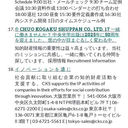
Schedule 9:00 出社・メールチェック 9:30 チーム定例
会議 10:30 資料作成 13:00 ベンダーとの打ち合わせ
18:00 退社 12:00 昼食 15:30 要件定義書作成 16:30 社
内システム開発 1日のタイムスケジュール例
© CHUO KOGAKU SHUPPAN CO., LTD. 17 一緒
に働きませんか？ 中央光学出版は2025年に50周年
を迎えました。 世の中が目まぐるしく変わる中、
知的財産情報の重要性は益々高まっています。 当社
のミッションに共感し、一緒に働いてくれる仲間を
探しています。 採用情報 Recruitment Information
イ ノ ベ ー シ ョ ン を 通 じ
社 会 貢 献 に 取 り 組 む 企 業 の 知 的 財 産 活 動 を
支 援 す る 。 CKS supports the IP activities of
companies in their efforts for social contribution
through innovation. 大阪営業所 〒｜ 541-0056 大阪市
中央区久太郎町1-4-8 NTPR堺筋本町ビル 7F T | 06-
6271-2200 E |
osaka-sales@cks.co.jp
東京本社 〒｜
136-0071 東京都江東区亀戸6-1-8 亀戸トーセイビル
Ⅱ 3階 T | 03-6721-5561 E |
tokyo-sales@cks.co.jp