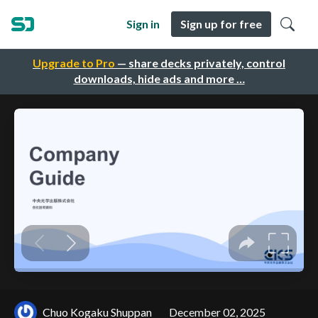
Sign in
Sign up for free
Upgrade to Pro
— share decks privately, control
downloads, hide ads and more …
Chuo Kogaku Shuppan
December 02, 2025