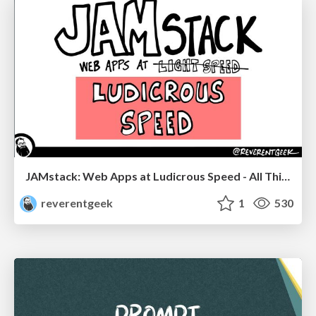
JAMstack: Web Apps at Ludicrous Speed - All Things Open 2022
reverentgeek
1
530