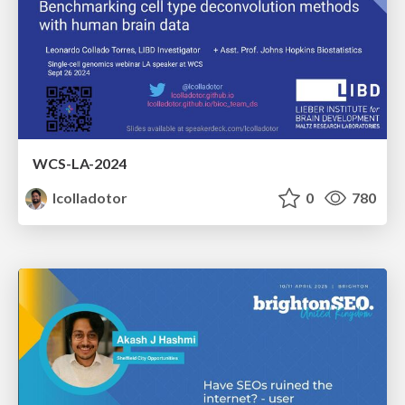
WCS-LA-2024
lcolladotor
0
780