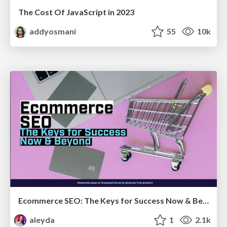
The Cost Of JavaScript in 2023
addyosmani
55
10k
Ecommerce SEO: The Keys for Success Now & Beyond - #SERPConf2024
aleyda
1
2.1k