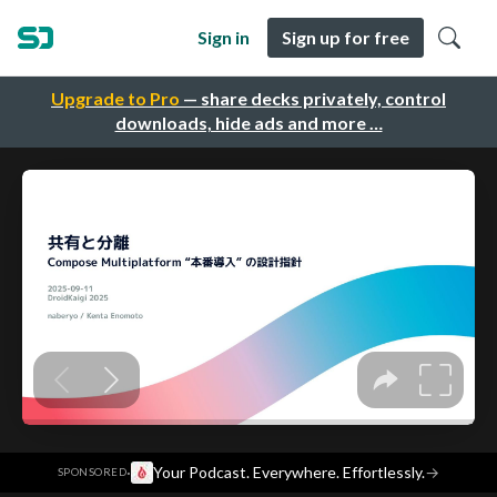
Sign in
Sign up for free
Upgrade to Pro
— share decks privately, control
downloads, hide ads and more …
·
Your Podcast. Everywhere. Effortlessly.
→
SPONSORED