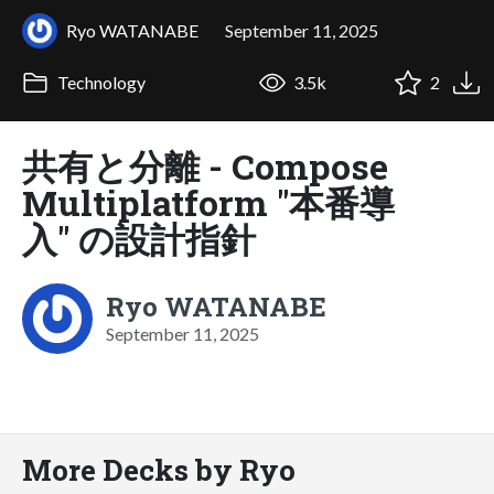
Ryo WATANABE
September 11, 2025
Technology
3.5k
2
共有と分離 - Compose
Multiplatform "本番導
入" の設計指針
Ryo WATANABE
September 11, 2025
More Decks by Ryo