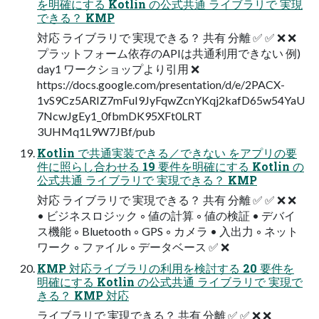
を明確にする Kotlin の公式共通 ライブラリで 実現
できる？ KMP
対応 ライブラリで 実現できる？ 共有 分離 ✅ ✅ ❌ ❌
プラットフォーム依存のAPIは共通利用できない 例)
day1 ワークショップより引用 ❌
https://docs.google.com/presentation/d/e/2PACX-
1vS9Cz5ARIZ7mFuI9JyFqwZcnYKqj2kafD65w54YaU
7NcwJgEy1_0fbmDK95XFt0LRT
3UHMq1L9W7JBf/pub
Kotlin で共通実装できる／できない をアプリの要
件に照らし合わせる 19 要件を明確にする Kotlin の
公式共通 ライブラリで 実現できる？ KMP
対応 ライブラリで 実現できる？ 共有 分離 ✅ ✅ ❌ ❌
• ビジネスロジック ◦ 値の計算 ◦ 値の検証 • デバイ
ス機能 ◦ Bluetooth ◦ GPS ◦ カメラ • 入出力 ◦ ネット
ワーク ◦ ファイル ◦ データベース ✅ ❌
KMP 対応ライブラリの利用を検討する 20 要件を
明確にする Kotlin の公式共通 ライブラリで 実現で
きる？ KMP 対応
ライブラリで 実現できる？ 共有 分離 ✅ ✅ ❌ ❌