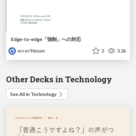
Edge-to-edge「強制」への対応
error96num
2
3.2k
Other Decks in Technology
See All in Technology