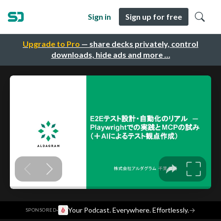
Sign in
Sign up for free
Upgrade to Pro
— share decks privately, control
downloads, hide ads and more …
·
Your Podcast. Everywhere. Effortlessly.
→
SPONSORED