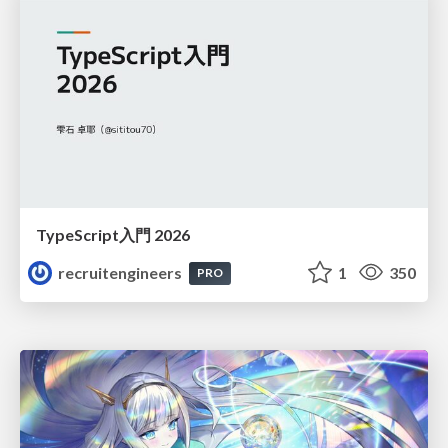
TypeScript入門 2026
recruitengineers
1
350
PRO