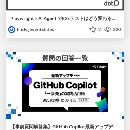
Playwright × AI Agent でE2Eテストはどう変わるか AI駆動テストの可能性と実用検証の結果 _0721
findy_eventslides
2
320
【事前質問解答集】GitHub Copilot最新アップデート - 「一歩先」の実践活用術