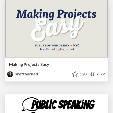
Making Projects Easy
brettharned
120
6.7k