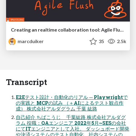
Creating an realtime collaboration tool: Agile Flush - .NET Oxford
marcduiker
35
2.5k
Transcript
E2Eテスト設計・自動化のリアル ─ Playwrightで
の実践と MCPの試み （＋AIによるテスト観点作
成） 株式会社アルダグラム 千葉 紘路
自己紹介 ちばこうじ 千葉紘路 株式会社アルダグ
ラム 役職：QAエンジニア 2022年5月~SESの会社
にてITエンジニアとして入社。 ダッシュボード開発
や決済システムのテスト自動化、社内システムの