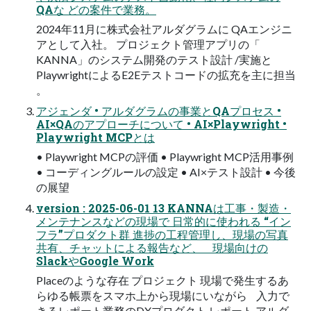
QAな どの案件で業務。
2024年11月に株式会社アルダグラムに QAエンジニ
アとして入社。 プロジェクト管理アプリの「
KANNA」のシステム開発のテスト設計 /実施と
PlaywrightによるE2Eテストコードの拡充を主に担当
。
アジェンダ • アルダグラムの事業とQAプロセス •
AI×QAのアプローチについて • AI×Playwright •
Playwright MCPとは
• Playwright MCPの評価 • Playwright MCP活用事例
• コーディングルールの設定 • AI×テスト設計 • 今後
の展望
version : 2025-06-01 13 KANNAは工事・製造・
メンテナンスなどの現場で 日常的に使われる “イン
フラ”プロダクト群 進捗の工程管理し、現場の写真
共有、チャットによる報告など、 現場向けの
SlackやGoogle Work
Placeのような存在 プロジェクト 現場で発生するあ
らゆる帳票をスマホ上から現場にいながら 入力で
きるレポート業務のDXプロダクト レポート アルダ