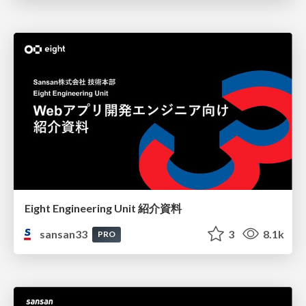
Eight Engineering Unit 紹介資料
sansan33
3
8.1k
PRO