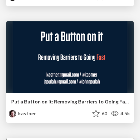
Put a Button on it: Removing Barriers to Going Fast.
kastner
60
4.5k