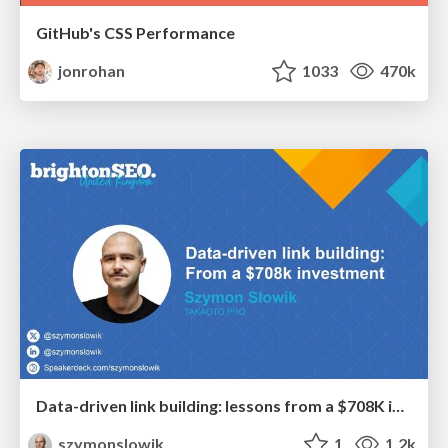
GitHub's CSS Performance
jonrohan
1033
470k
Data-driven link building: lessons from a $708K investment (BrightonSEO talk)
szymonslowik
1
1.2k