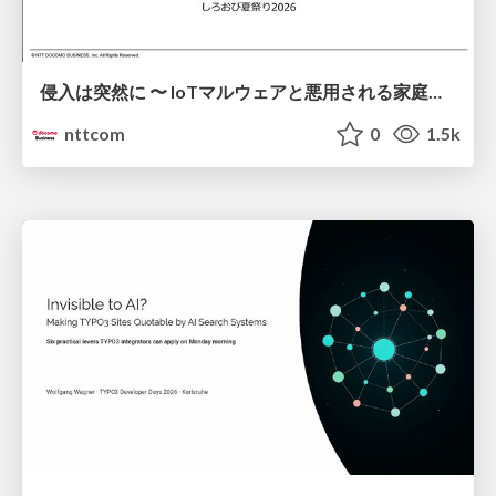
侵入は突然に 〜 IoTマルウェアと悪用される家庭の機器 ～ / When Intrusion Strikes: IoT Malware and the Abuse of Home Devices
nttcom
0
1.5k