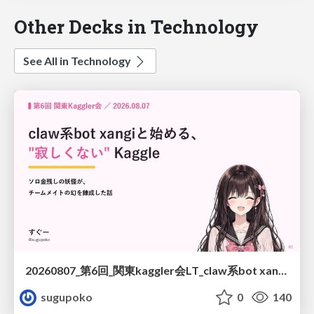
Other Decks in Technology
See All in Technology
20260807_第6回_関東kaggler会LT_claw系bot xangiと始める、"寂しくない" kaggle
sugupoko
0
140