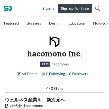
Sign in
Sign up for free
Featured
Business
Design
Education
How-to &
hacomono Inc.
hacomono
PRO
64 Decks
0 Following
8 Followers
3 Stars
ウェルネス産業を、新次元へ
株式会社hacomono