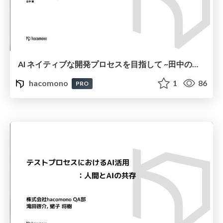
AI ネイティブな開発プロセスを目指して ~田中のローカルmac編~
hacomono
1
86
PRO