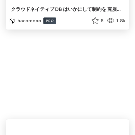
クラウドネイティブ DB はいかにして制約を 克服したか？ 〜進化歴史から紐解く、スケーラブルアーキテクチャ設計指針〜
hacomono
8
1.8k
PRO