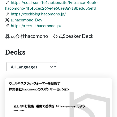
https://coal-son-1e1.notion.site/Entrance-Book-
hacomono-4f5f5cec269e4e60ae8a918bed653efd
https://techblog.hacomono.jp/
@hacomono_Dev
https://recruit.hacomono.jp/
株式会社hacomono 公式Speaker Deck
Decks
Language