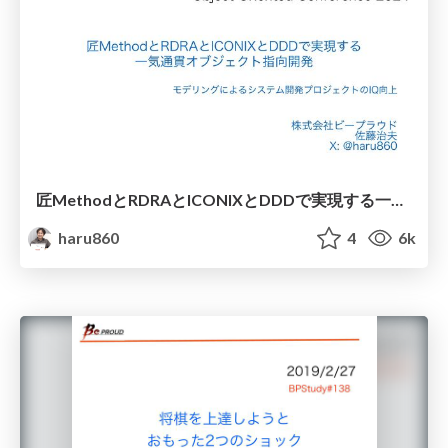
匠MethodとRDRAとICONIXとDDDで実現する一気通貫オブジェクト指向開発
haru860
4
6k