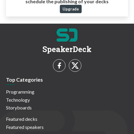
schedule the publishing of your decks
Upgrade
SpeakerDeck
Top Categories
Programming
Technology
Storyboards
Featured decks
Featured speakers