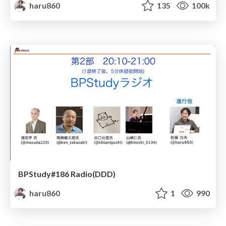
haru860
135
100k
BPStudy#186 Radio(DDD)
haru860
1
990