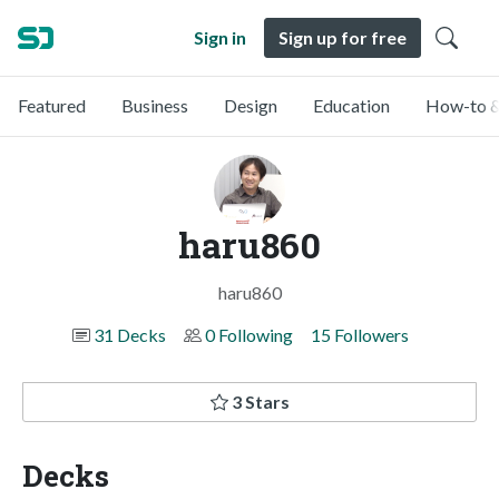
Sign in
Sign up for free
Featured
Business
Design
Education
How-to &
haru860
haru860
31 Decks
0 Following
15 Followers
3 Stars
Decks