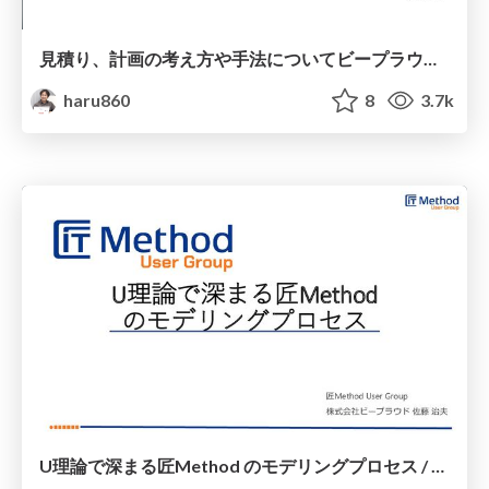
見積り、計画の考え方や手法についてビープラウドの場合を紹介します/ introduce-the-concept-and-method-of-estimation-and-planning-in-the-case-of-BeProud
haru860
8
3.7k
U理論で深まる匠Method のモデリングプロセス / the modeling process of the Takumi Method deepened by theory-U