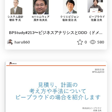
BPStudy#213〜ビジネスアナリシスとDDD（ドメイン駆動設計）パネルディスカッション資料 / BPStudy213-panel
haru860
0
580