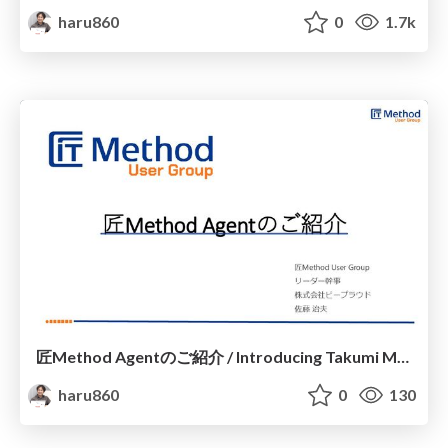
haru860
0
1.7k
匠Method Agentのご紹介 / Introducing Takumi Method Agent
haru860
0
130