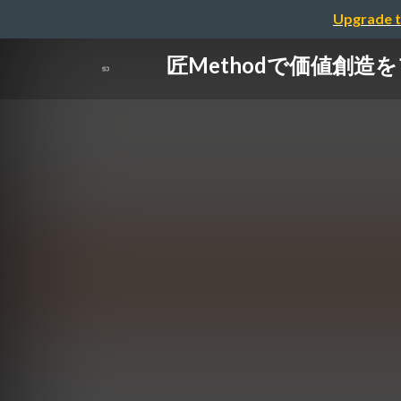
Upgrade t
匠Methodで 価値