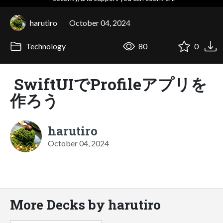
harutiro
October 04, 2024
Technology
80
0
SwiftUIでProfileアプリを
作ろう
harutiro
October 04, 2024
More Decks by harutiro