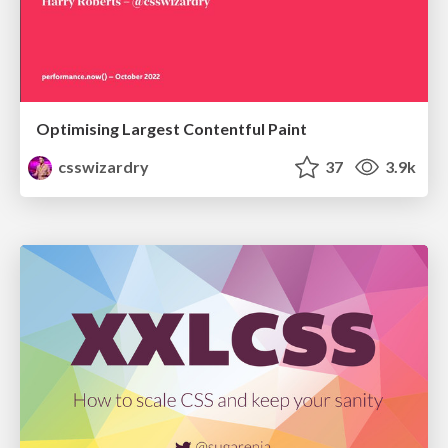
Optimising Largest Contentful Paint
csswizardry
37
3.9k