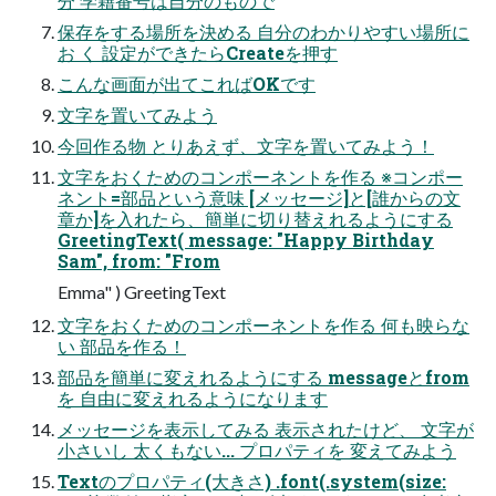
分 学籍番号は自分のもので
保存をする場所を決める 自分のわかりやすい場所に
お く 設定ができたらCreateを押す
こんな画面が出てこればOKです
文字を置いてみよう
今回作る物 とりあえず、文字を置いてみよう！
文字をおくためのコンポーネントを作る ※コンポー
ネント=部品という意味 [メッセージ]と[誰からの文
章か]を入れたら、簡単に切り替えれるようにする
GreetingText( message: "Happy Birthday
Sam", from: "From
Emma" ) GreetingText
文字をおくためのコンポーネントを作る 何も映らな
い 部品を作る！
部品を簡単に変えれるようにする messageとfrom
を 自由に変えれるようになります
メッセージを表示してみる 表示されたけど、 文字が
小さいし 太くもない... プロパティを 変えてみよう
Textのプロパティ(大きさ) .font(.system(size: