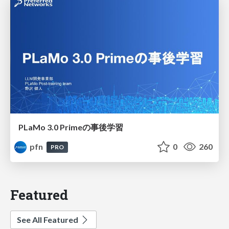
PLaMo 3.0 Primeの事後学習
pfn
0
260
PRO
Featured
See All Featured