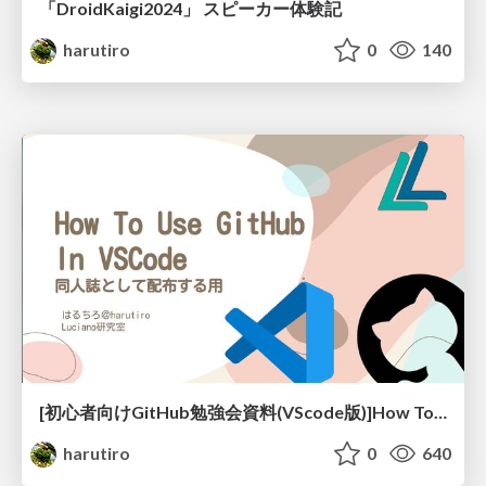
「DroidKaigi2024」 スピーカー体験記
harutiro
0
140
[初心者向けGitHub勉強会資料(VScode版)]How To GitHub In VSCode
harutiro
0
640