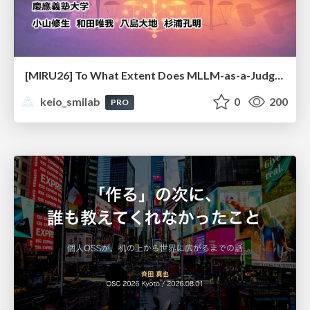
[MIRU26] To What Extent Does MLLM-as-a-Judge Exhibit Cross-Model Preference Bias?
keio_smilab
0
200
PRO