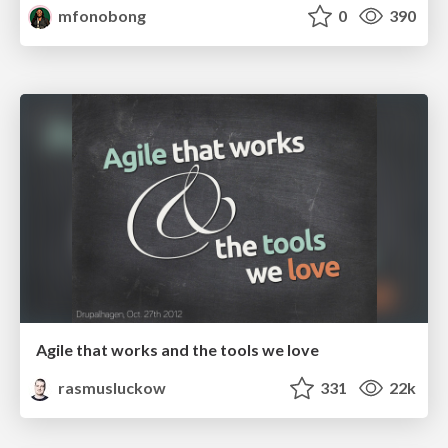
mfonobong
0
390
Agile that works and the tools we love
rasmusluckow
331
22k