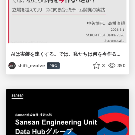
AIは実装を速くする。では、私たちは何を今作るべきか？－立場を越えてリリースに向き合ったチーム開発の実践 / 20260801 Hiromi Nakaya and Naoki Takahashi
shift_evolve
3
350
PRO