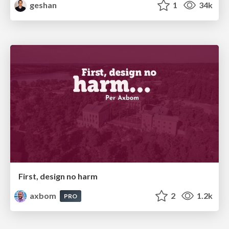
geshan
1
34k
First, design no harm
axbom
2
1.2k
PRO