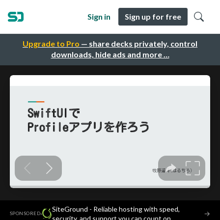
Sign in
Sign up for free
Upgrade to Pro
— share decks privately, control
downloads, hide ads and more …
SiteGround - Reliable hosting with speed,
·
→
SPONSORED
security, and support you can count on.