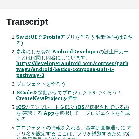
Transcript
SwiftUIで Profileアプリを作ろう 牧野遥斗(はるち
ろ)
参考にした資料 AndroidDeveloperの誕生日カー
ドとほぼ同じ内容にしています。
https://developer.android.com/courses/path
ways/android-basics-compose-unit-1-
pathway-3
プロジェクトを作ろう
XCodeを起動させてプロジェクトをつくろう！
CreateNewProjectを押す
iOSのテンプレートを選ぶ iOSが選択されているの
を 確認する Appを選択して、 プロジェクトを作成
する
プロジェクトの情報を入れる。基本は画像通りに ア
プリ名を設定する ここはアプリを識別するため の部