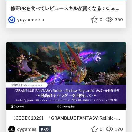
修正PRを食べてレビュースキルが賢くなる：Claude Codeによる自己改善サイクル
yuyaumetsu
0
360
【CEDEC2026】『GRANBLUE FANTASY: Relink - Endless Ragnarok』のバトル制作事例 ～最高のキャラゲーを目指して～
cygames
0
170
PRO