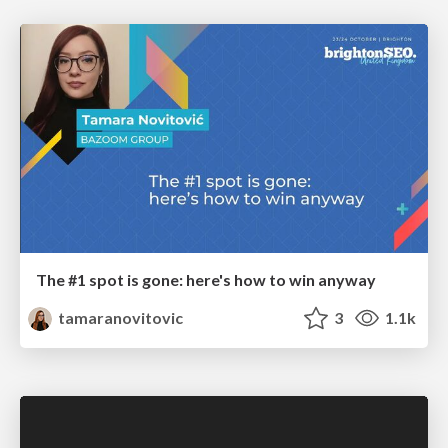
The #1 spot is gone: here's how to win anyway
tamaranovitovic
3
1.1k