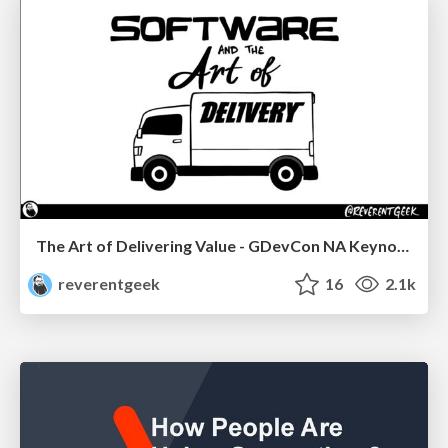
The Art of Delivering Value - GDevCon NA Keynote
reverentgeek
16
2.1k