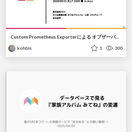
Custom Prometheus Exporterによる オブザーバビリティ拡張 / Extending observability with Custom Prometheus Exporter
kohbis
1
300