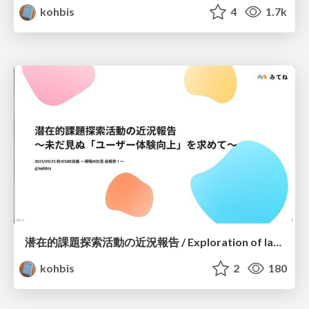
kohbis
4
1.7k
潜在的課題探索活動の近況報告 / Exploration of latent challenges
kohbis
2
180