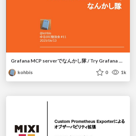
Grafana MCP serverでなんかし隊 / Try Grafana MCP server
kohbis
0
1k