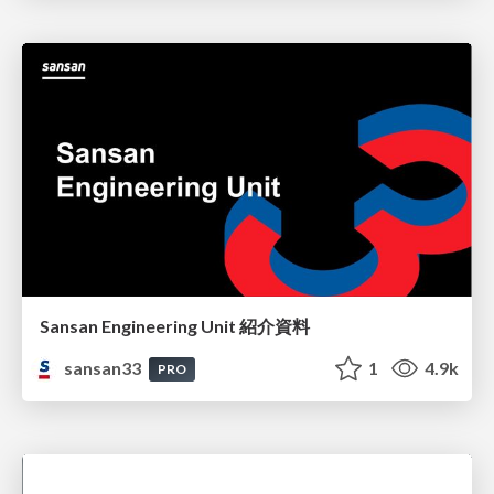
Sansan Engineering Unit 紹介資料
sansan33
1
4.9k
PRO