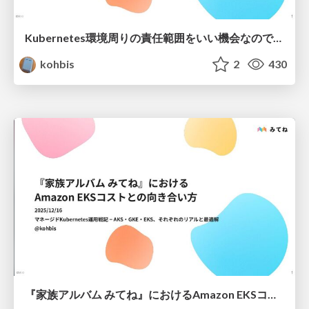
Kubernetes環境周りの責任範囲をいい機会なので考える / Taking the Opportunity to Clarify Kubernetes Responsibilities
kohbis
2
430
『家族アルバム みてね』におけるAmazon EKSコストとの向き合い方 / Optimizing Amazon EKS Costs: The FamilyAlbum Case