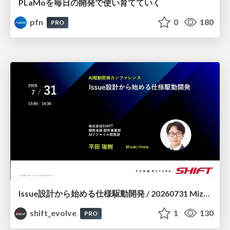
PLaMoを毎日の開発で使い育てていく
pfn
0
180
PRO
Issue設計から始める仕様駆動開発 / 20260731 Mizuki Hirata
shift_evolve
1
130
PRO