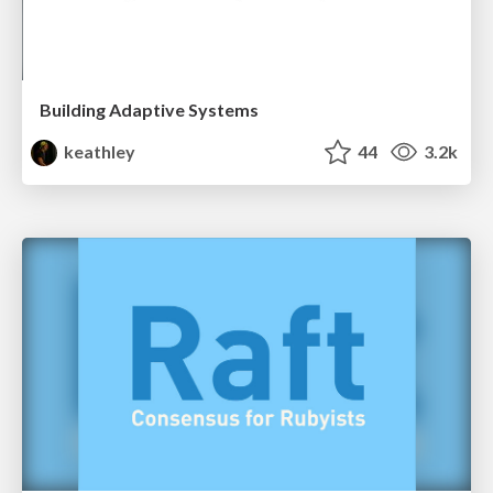
Building Adaptive Systems
keathley
44
3.2k