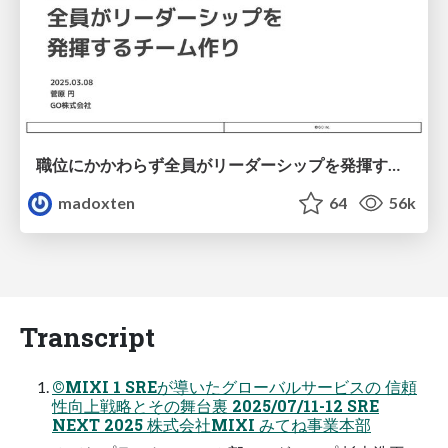
職位にかかわらず全員がリーダーシップを発揮するチーム作り / Building a team where everyone can demonstrate leadership regardless of position
madoxten
64
56k
Transcript
©MIXI 1 SREが導いたグローバルサービスの 信頼
性向上戦略とその舞台裏 2025/07/11-12 SRE
NEXT 2025 株式会社MIXI みてね事業本部