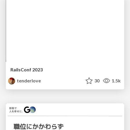
RailsConf 2023
tenderlove
30
1.5k