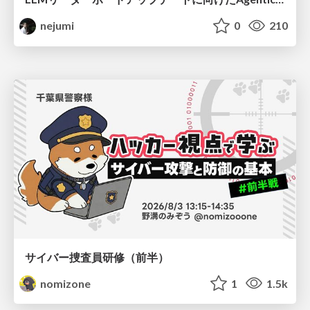
nejumi
0
210
サイバー捜査員研修（前半）
nomizone
1
1.5k