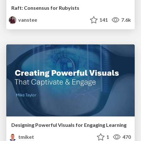
Raft: Consensus for Rubyists
vanstee
141
7.6k
Designing Powerful Visuals for Engaging Learning
tmiket
1
470