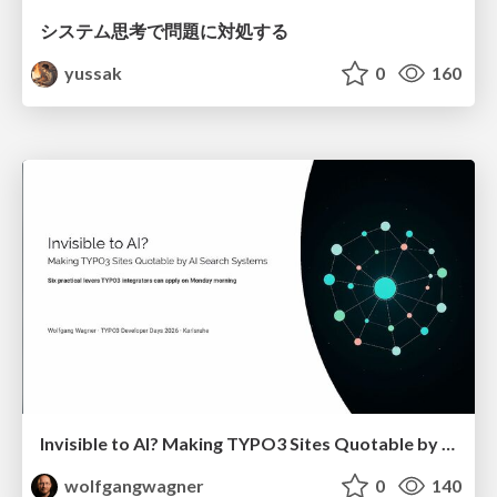
システム思考で問題に対処する
yussak
0
160
Invisible to AI? Making TYPO3 Sites Quotable by AI Search Systems
wolfgangwagner
0
140