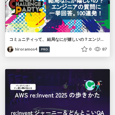
コミュニティって、 結局なにが嬉しいの？エンジニアの質問に 一挙回答。100連発！
hiroramos4
0
87
PRO