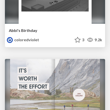
Abbi's Birthday
coloredviolet
3
9.2k