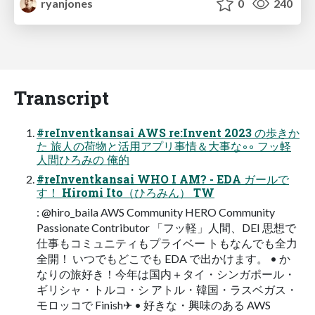
ryanjones
0
240
Transcript
#reInventkansai AWS re:Invent 2023 の歩きか
た 旅人の荷物と活用アプリ事情＆大事な◦◦ フッ軽
人間ひろみの 俺的
#reInventkansai WHO I AM? - EDA ガールで
す！ Hiromi Ito（ひろみん） TW
: @hiro_baila AWS Community HERO Community
Passionate Contributor 「フッ軽」人間、DEI 思想で
仕事もコミュニティもプライベー トもなんでも全力
全開！ いつでもどこでも EDA で出かけます。 • か
なりの旅好き！今年は国内＋タイ・シンガポール・
ギリシャ・トルコ・シ アトル・韓国・ラスベガス・
モロッコで Finish✈ • 好きな・興味のある AWS