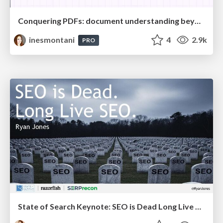
Conquering PDFs: document understanding beyond plain text
inesmontani
4
2.9k
PRO
State of Search Keynote: SEO is Dead Long Live SEO