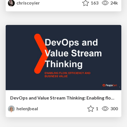
chriscoyier
163
24k
DevOps and Value Stream Thinking: Enabling flow, efficiency and business value
helenjbeal
1
300