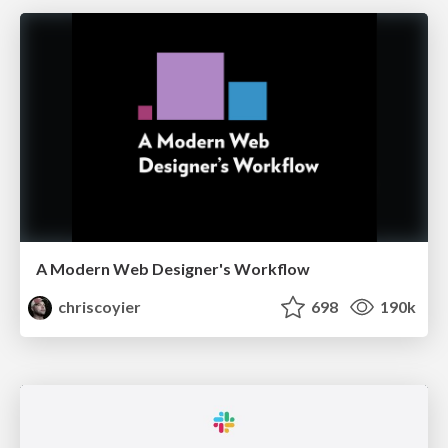
A Modern Web Designer's Workflow
chriscoyier
698
190k