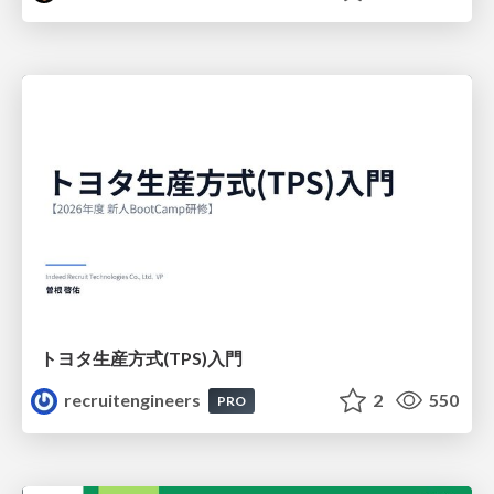
トヨタ⽣産⽅式(TPS)⼊⾨
recruitengineers
2
550
PRO