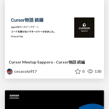
Cursor Meetup Sapporo - Cursor物語 続編
cocacola917
0
130