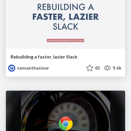
Rebuilding a faster, lazier Slack
samanthasiow
85
9.6k