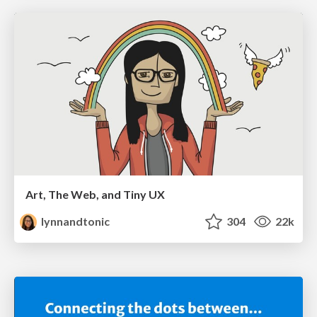
Art, The Web, and Tiny UX
lynnandtonic
304
22k