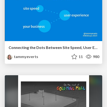
Connecting the Dots Between Site Speed, User Experience & Your Business [WebExpo 2025]
tammyeverts
11
980