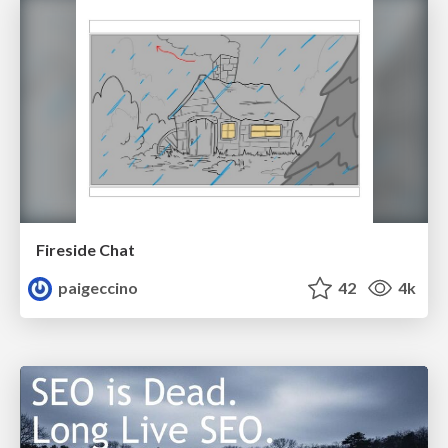
Fireside Chat
paigeccino
42
4k