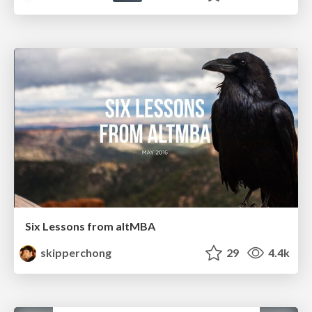
Six Lessons from altMBA
skipperchong
29
4.4k