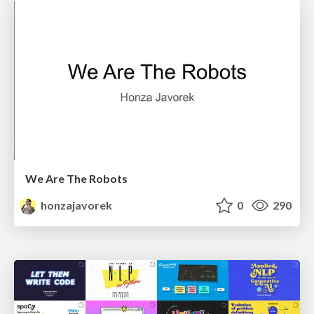
We Are The Robots
honzajavorek
0
290