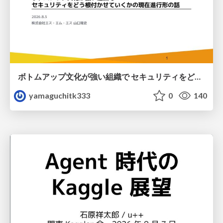
ボトムアップ文化が強い組織で セキュリティをどう根付かせていくかの現在進行形の話 / Making Security Stick in a Bottom-Up Organization
yamaguchitk333
0
140