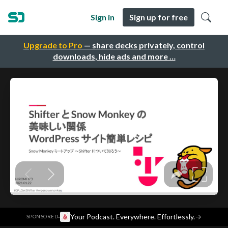
Sign in
Sign up for free
Upgrade to Pro
— share decks privately, control
downloads, hide ads and more …
·
Your Podcast. Everywhere. Effortlessly.
→
SPONSORED