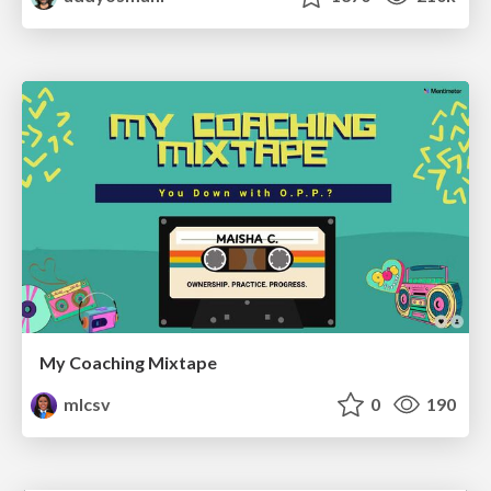
My Coaching Mixtape
mlcsv
0
190