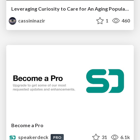
Leveraging Curiosity to Care for An Aging Population
cassininazir
1
460
Become a Pro
speakerdeck
31
6.1k
PRO