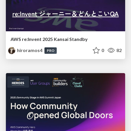
AWS re:Invent 2025 Kansai Standby
hiroramos4
0
82
PRO