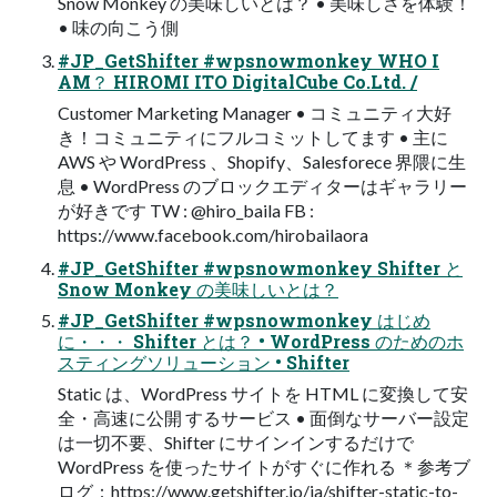
Snow Monkey の美味しいとは？ • 美味しさを体験！
• 味の向こう側
#JP_GetShifter #wpsnowmonkey WHO I
AM？ HIROMI ITO DigitalCube Co.Ltd. /
Customer Marketing Manager • コミュニティ大好
き！コミュニティにフルコミットしてます • 主に
AWS や WordPress 、Shopify、Salesforece 界隈に生
息 • WordPress のブロックエディターはギャラリー
が好きです TW : @hiro_baila FB :
https://www.facebook.com/hirobailaora
#JP_GetShifter #wpsnowmonkey Shifter と
Snow Monkey の美味しいとは？
#JP_GetShifter #wpsnowmonkey はじめ
に・・・ Shifter とは？ • WordPress のためのホ
スティングソリューション • Shifter
Static は、WordPress サイトを HTML に変換して安
全・高速に公開 するサービス • 面倒なサーバー設定
は一切不要、Shifter にサインインするだけで
WordPress を使ったサイトがすぐに作れる ＊参考ブ
ログ：https://www.getshifter.io/ja/shifter-static-to-