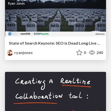
State of Search Keynote: SEO is Dead Long Live SEO
ryanjones
0
240