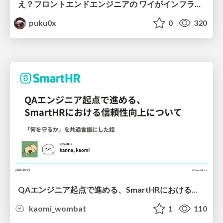
え？フロントエンドエンジニアの ワイがインフラも！？
puku0x
0
320
QAエンジニア起点で進める、SmartHRにおける信頼性向上について
kaomi_wombat
1
110