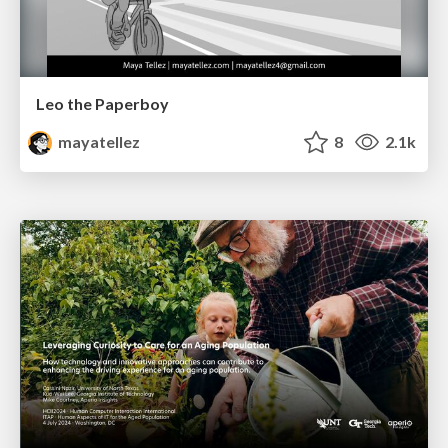
Leo the Paperboy
mayatellez
8
2.1k