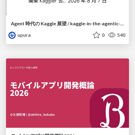
Agent 時代の Kaggle 展望 / kaggle-in-the-agentic-era
upura
0
540